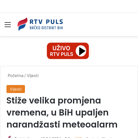
Izbornik
Pr
Početna
/
Vijesti
Vijesti
Stiže velika promjena
vremena, u BiH upaljen
narandžasti meteoalarm