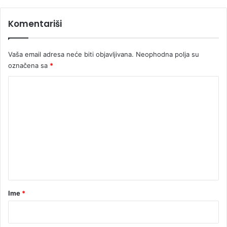
Komentariši
Vaša email adresa neće biti objavljivana.
Neophodna polja su
označena sa
*
K
o
m
e
n
t
a
r
Ime
*
*