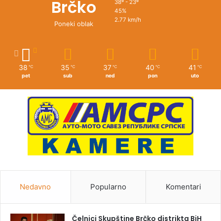
Brčko
38º - 23º
45%
2.77 km/h
Poneki oblak
38
35
37
40
41
℃
℃
℃
℃
℃
pet
sub
ned
pon
uto
Nedavno
Popularno
Komentari
Čelnici Skupštine Brčko distrikta BiH