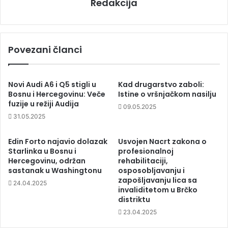
Redakcija
Povezani članci
Novi Audi A6 i Q5 stigli u
Kad drugarstvo zaboli:
Bosnu i Hercegovinu: Veče
Istine o vršnjačkom nasilju
fuzije u režiji Audija
09.05.2025
31.05.2025
Edin Forto najavio dolazak
Usvojen Nacrt zakona o
Starlinka u Bosnu i
profesionalnoj
Hercegovinu, održan
rehabilitaciji,
sastanak u Washingtonu
osposobljavanju i
zapošljavanju lica sa
24.04.2025
invaliditetom u Brčko
distriktu
23.04.2025