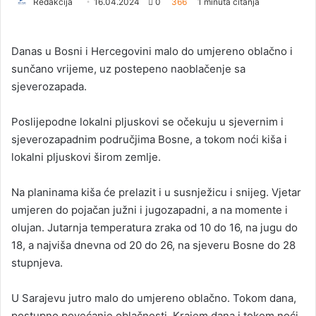
Redakcija
S
16.04.2024
0
366
1 minuta čitanja
e
n
Danas u Bosni i Hercegovini malo do umjereno oblačno i
d
sunčano vrijeme, uz postepeno naoblačenje sa
a
sjeverozapada.
n
e
Poslijepodne lokalni pljuskovi se očekuju u sjevernim i
m
a
sjeverozapadnim područjima Bosne, a tokom noći kiša i
i
lokalni pljuskovi širom zemlje.
l
Na planinama kiša će prelazit i u susnježicu i snijeg. Vjetar
umjeren do pojačan južni i jugozapadni, a na momente i
olujan. Jutarnja temperatura zraka od 10 do 16, na jugu do
18, a najviša dnevna od 20 do 26, na sjeveru Bosne do 28
stupnjeva.
U Sarajevu jutro malo do umjereno oblačno. Tokom dana,
postupno povećanje oblačnosti. Krajem dana i tokom noći