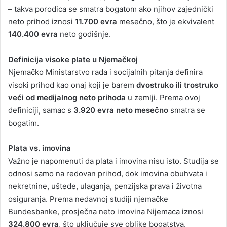
– takva porodica se smatra bogatom ako njihov zajednički
neto prihod iznosi
11.700 evra
mesečno, što je ekvivalent
140.400 evra
neto godišnje.
Definicija visoke plate u Njemačkoj
Njemačko Ministarstvo rada i socijalnih pitanja definira
visoki prihod kao onaj koji je barem
dvostruko ili trostruko
veći od medijalnog neto prihoda
u zemlji. Prema ovoj
definiciji, samac s
3.920 evra neto mesečno
smatra se
bogatim.
Plata vs. imovina
Važno je napomenuti da plata i imovina nisu isto. Studija se
odnosi samo na redovan prihod, dok imovina obuhvata i
nekretnine, uštede, ulaganja, penzijska prava i životna
osiguranja. Prema nedavnoj studiji njemačke
Bundesbanke, prosječna neto imovina Nijemaca iznosi
324.800 evra
, što uključuje sve oblike bogatstva.