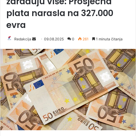
zarađuju više: Prosječna
plata narasla na 327.000
evra
Redakcija
S
09.08.2025
0
261
1 minuta čitanja
e
n
d
a
n
e
m
a
i
l