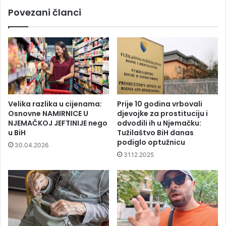
Povezani članci
Velika razlika u cijenama:
Prije 10 godina vrbovali
Osnovne NAMIRNICE U
djevojke za prostituciju i
NJEMAČKOJ JEFTINIJE nego
odvodili ih u Njemačku:
u BiH
Tužilaštvo BiH danas
podiglo optužnicu
30.04.2026
31.12.2025