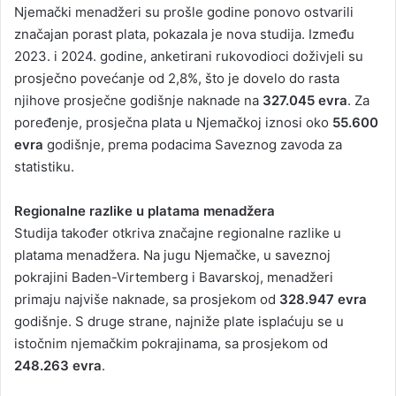
Njemački menadžeri su prošle godine ponovo ostvarili
značajan porast plata, pokazala je nova studija. Između
2023. i 2024. godine, anketirani rukovodioci doživjeli su
prosječno povećanje od 2,8%, što je dovelo do rasta
njihove prosječne godišnje naknade na
327.045 evra
. Za
poređenje, prosječna plata u Njemačkoj iznosi oko
55.600
evra
godišnje, prema podacima Saveznog zavoda za
statistiku.
Regionalne razlike u platama menadžera
Studija također otkriva značajne regionalne razlike u
platama menadžera. Na jugu Njemačke, u saveznoj
pokrajini Baden-Virtemberg i Bavarskoj, menadžeri
primaju najviše naknade, sa prosjekom od
328.947 evra
godišnje. S druge strane, najniže plate isplaćuju se u
istočnim njemačkim pokrajinama, sa prosjekom od
248.263 evra
.