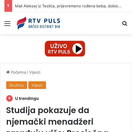
Mali Aleksej iz Teslića, prijevremeno rođena beba, dobio životnu bitku na UKC-u Srpske
Izbornik
Pr
Početna
/
Vijesti
Društvo
Vijesti
U trendingu
Studija pokazuje da
njemački menadžeri