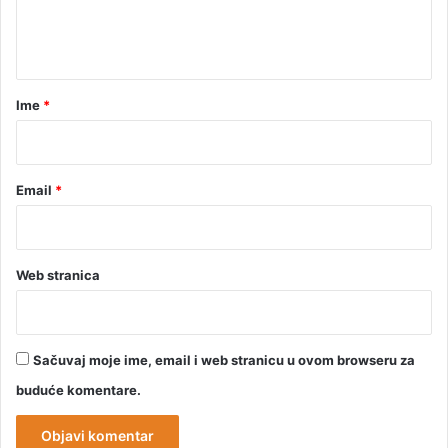
n
t
a
r
Ime
*
*
Email
*
Web stranica
Sačuvaj moje ime, email i web stranicu u ovom browseru za
buduće komentare.