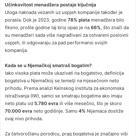
Učinkovitost menadžera postaje ključnija
Uloga naknada vezanih uz uspjeh kompanije također je
porasla. Dok je 2023. godine
78% plata
menadžera bilo
fiksno, prošle godine taj broj opao je na
66%
, što znači da
su menadžeri sada više nagrađivani za ostvareni poslovni
uspjeh, ili odgovaraju za pad performansi svojih
kompanija.
Kada se u Njemačkoj smatraš bogatim?
Iako visoka plata može ukazivati na bogatstvo, definicija
bogatstva u Njemačkoj se temelji na mjesečnom neto
prihodu. Prema analizi Kelnskog instituta za ekonomska
istraživanja (IW), samci se smatraju bogatima ako imaju
neto platu od
5.780 evra
ili više mesečno, što je skoro
70.000 evra
neto godišnje. Samo
4%
Nijemaca dostiže
ovaj nivo prihoda.
Za četvoročlanu porodicu, prag bogatstva je značajno viši