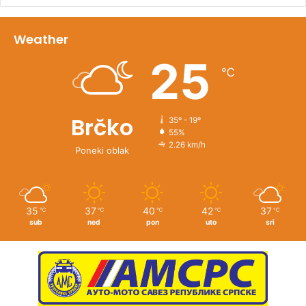
Weather
25
℃
Brčko
35º - 19º
55%
2.26 km/h
Poneki oblak
35
37
40
42
37
℃
℃
℃
℃
℃
sub
ned
pon
uto
sri