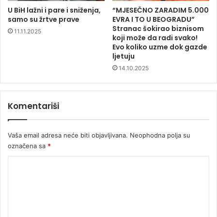
U BiH lažni i pare i sniženja,
“MJESEČNO ZARADIM 5.000
samo su žrtve prave
EVRA I TO U BEOGRADU”
Stranac šokirao biznisom
11.11.2025
koji može da radi svako!
Evo koliko uzme dok gazde
ljetuju
14.10.2025
Komentariši
Vaša email adresa neće biti objavljivana.
Neophodna polja su
označena sa
*
K
o
m
e