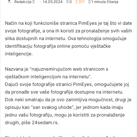
Redakcija
S
14.05.2024
0
311
1 minuta čitanja
e
n
Način na koji funkcioniše stranica PimEyes je taj što vi date
d
svoje fotografije, a ona ih koristi za pronalaženje svih vaših
a
slika dostupnih na internetu. Ova tehnologija omogućuje
n
identifikaciju fotografija online pomoću vještačke
e
inteligencije.
m
a
i
Nazvana je “najuznemirujućom web stranicom s
l
vještačkom inteligencijom na internetu”.
Dajući svoje fotografije stranici PimEyes, omogućujete joj
da pronađe sve vaše fotografije dostupne na internetu.
Dok neki smatraju da je ovo zanimljiva mogućnost, drugi je
opisuju kao “san svakog uhode”, jer jednom kada imaju
jednu vašu fotografiju, mogu je koristiti za pronalaženje
drugih, piše 24sedam.rs.