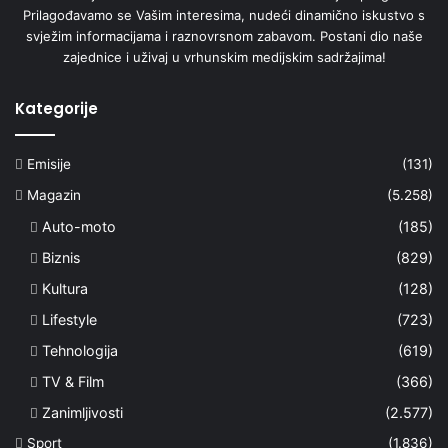
Prilagođavamo se Vašim interesima, nudeći dinamično iskustvo s
svježim informacijama i raznovrsnom zabavom. Postani dio naše
zajednice i uživaj u vrhunskim medijskim sadržajima!
Kategorije
Emisije
(131)
Magazin
(5.258)
Auto-moto
(185)
Biznis
(829)
Kultura
(128)
Lifestyle
(723)
Tehnologija
(619)
TV & Film
(366)
Zanimljivosti
(2.577)
Sport
(1.836)