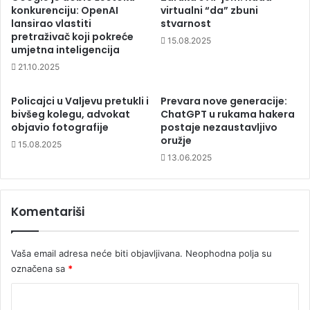
konkurenciju: OpenAI
virtualni “da” zbuni
lansirao vlastiti
stvarnost
pretraživač koji pokreće
15.08.2025
umjetna inteligencija
21.10.2025
Policajci u Valjevu pretukli i
Prevara nove generacije:
bivšeg kolegu, advokat
ChatGPT u rukama hakera
objavio fotografije
postaje nezaustavljivo
oružje
15.08.2025
13.06.2025
Komentariši
Vaša email adresa neće biti objavljivana.
Neophodna polja su
označena sa
*
K