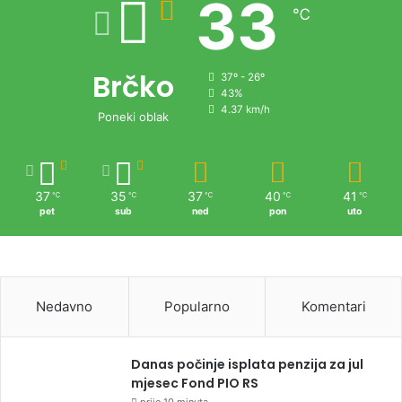
33
℃
Brčko
37º - 26º
43%
4.37 km/h
Poneki oblak
37
35
37
40
41
℃
℃
℃
℃
℃
pet
sub
ned
pon
uto
Nedavno
Popularno
Komentari
Danas počinje isplata penzija za jul
mjesec Fond PIO RS
prije 10 minuta