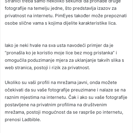
Stranici treba samo nekoliko sekundi da pronađe druge
fotografije na temelju jedne, što predstavlja izazov za
privatnost na internetu. PimEyes također može prepoznati
osobe slične vama s kojima dijelite karakteristike lica.
Iako je neki hvale na sva usta navodeći primjer da je
“pronašla ko je koristio moje lice bez mog pristanka” i
omogućila poduzimanje mjera za uklanjanje takvih slika s
web stranica, postoji i rizik za privatnost.
Ukoliko su vaši profili na mrežama javni, onda možete
očekivati da su vaše fotografije preuzimane i nalaze se na
raznim mjestima na internetu. Čak i ako su vaše fotografije
postavljene na privatnim profilima na društvenim
mrežama, postoji mogućnost da se rasprše po internetu,
prenosi Ladbible.