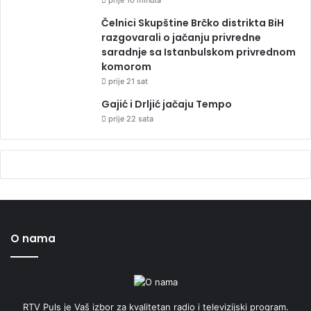
Čelnici Skupštine Brčko distrikta BiH
razgovarali o jačanju privredne
saradnje sa Istanbulskom privrednom
komorom
prije 21 sat
Gajić i Drljić jačaju Tempo
prije 22 sata
O nama
RTV Puls je Vaš izbor za kvalitetan radio i televizijski program.