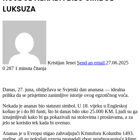
LUKSUZA
Kristijan Jenei
Send an email
27.06.2025
0
287
1 minuta čitanja
Danas, 27. juna, obilježava se Svjetski dan ananasa — idealna
prilika da se prisjetimo zanimljive istorije ovog egzotičnog voća.
Nekada je ananas bio statusni simbol. U 18. vijeku u Engleskoj
koštao je i do 80 funti, što bi danas bilo oko 25.000 KM. Ljudi su ga
iznajmljivali kako bi ga pokazivali na stolovima i proslavama, a za
jelo se koristio tek kada bi uvenuo.
Ananas je u Evropu stigao zahvaljujući Kristoforu Kolumbu 1493.
godine, ali su pokušaji uzgoja propadali zbog neodgovarajuće klime.