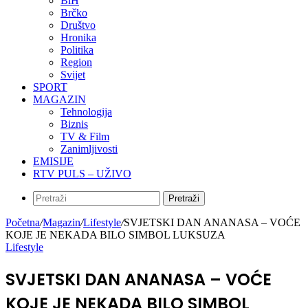
BiH
Brčko
Društvo
Hronika
Politika
Region
Svijet
SPORT
MAGAZIN
Tehnologija
Biznis
TV & Film
Zanimljivosti
EMISIJE
RTV PULS – UŽIVO
Pretraži
Početna
/
Magazin
/
Lifestyle
/
SVJETSKI DAN ANANASA – VOĆE
KOJE JE NEKADA BILO SIMBOL LUKSUZA
Lifestyle
SVJETSKI DAN ANANASA – VOĆE
KOJE JE NEKADA BILO SIMBOL