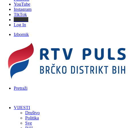
YouTube
Instagram
TikTok
Threads
Log In
Izbornik
Pretraži
VIJESTI
Društvo
Politika
Sve