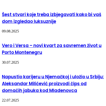
Šest stvari koje treba izbjegavati kako bi vaš
dom izgledao luksuznije
09.08.2025
Vero i Versa – novi kvart za savremen život u
Porto Montenegru
30.07.2025
Napustio karijeru u Njemačkoj i uložio u Srbiju:
Aleksandar Milićević proizvodi čips od
domaćih jabuka kod Mladenovca
22.07.2025