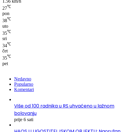
1.56 km/h
℃
27
pon
℃
38
uto
℃
35
sri
℃
34
čet
℃
35
pet
Nedavno
Popularno
Komentari
Više od 100 radnika u RS uhvaćeno u lažnom
bolovanju
prije 6 sati
HAOS U UGOSTITELJSKOM OBJEKTU: Naoružan