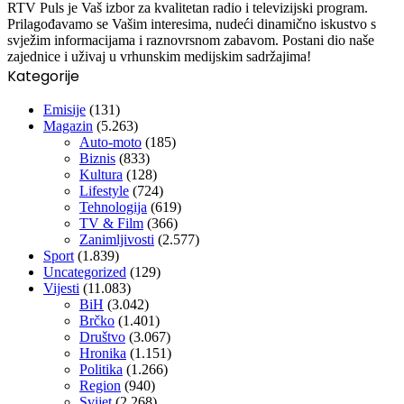
RTV Puls je Vaš izbor za kvalitetan radio i televizijski program.
Prilagođavamo se Vašim interesima, nudeći dinamično iskustvo s
svježim informacijama i raznovrsnom zabavom. Postani dio naše
zajednice i uživaj u vrhunskim medijskim sadržajima!
Kategorije
Emisije
(131)
Magazin
(5.263)
Auto-moto
(185)
Biznis
(833)
Kultura
(128)
Lifestyle
(724)
Tehnologija
(619)
TV & Film
(366)
Zanimljivosti
(2.577)
Sport
(1.839)
Uncategorized
(129)
Vijesti
(11.083)
BiH
(3.042)
Brčko
(1.401)
Društvo
(3.067)
Hronika
(1.151)
Politika
(1.266)
Region
(940)
Svijet
(2.268)