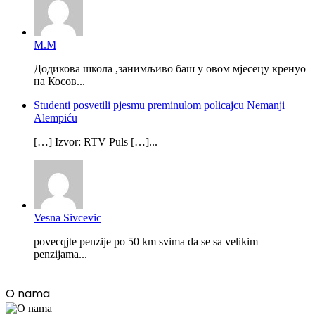
М.М
Додикова школа ,занимљиво баш у овом мјесецу кренуо
на Косов...
Studenti posvetili pjesmu preminulom policajcu Nemanji
Alempiću
[…] Izvor: RTV Puls […]...
Vesna Sivcevic
povecqjte penzije po 50 km svima da se sa velikim
penzijama...
O nama