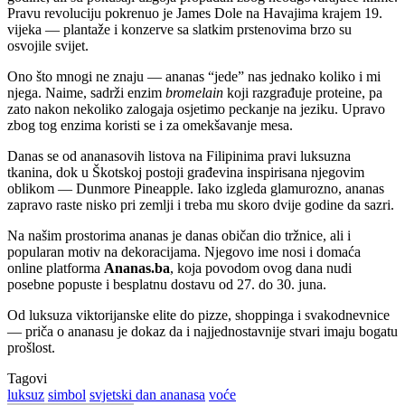
Pravu revoluciju pokrenuo je James Dole na Havajima krajem 19.
vijeka — plantaže i konzerve sa slatkim prstenovima brzo su
osvojile svijet.
Ono što mnogi ne znaju — ananas “jede” nas jednako koliko i mi
njega. Naime, sadrži enzim
bromelain
koji razgrađuje proteine, pa
zato nakon nekoliko zalogaja osjetimo peckanje na jeziku. Upravo
zbog tog enzima koristi se i za omekšavanje mesa.
Danas se od ananasovih listova na Filipinima pravi luksuzna
tkanina, dok u Škotskoj postoji građevina inspirisana njegovim
oblikom — Dunmore Pineapple. Iako izgleda glamurozno, ananas
zapravo raste nisko pri zemlji i treba mu skoro dvije godine da sazri.
Na našim prostorima ananas je danas običan dio tržnice, ali i
popularan motiv na dekoracijama. Njegovo ime nosi i domaća
online platforma
Ananas.ba
, koja povodom ovog dana nudi
posebne popuste i besplatnu dostavu od 27. do 30. juna.
Od luksuza viktorijanske elite do pizze, shoppinga i svakodnevnice
— priča o ananasu je dokaz da i najjednostavnije stvari imaju bogatu
prošlost.
Tagovi
luksuz
simbol
svjetski dan ananasa
voće