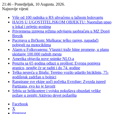
21:46 - Ponedjeljak, 10 Augusta. 2026.
Najnovije vijesti
Više od 100 radnika u RS uhvaćeno u lažnom bolovanju
HAOS U UGOSTITELJSKOM OBJEKTU: Naoružan upao
u lokal i prijetio gostima
Privremena izmjena režima odvijanja saobraćaja u MZ Donji
Brezik
Pucnjava u Brčkom: Muškarac teško ranjen, napadači
pobjegli na motociklima
Alarm u Folksvagenu: Vlasnici traže hitne promene, u planu
ukidanje 100.000 radnih mesta
Amerika objavila nove snimke NLO-a
Penzija sa 65 godina odlazi u prošlost: Evropa pomjera
granicu, negdje će se raditi i do 74. godine
Teška nesreća u Ilijašu: Teretno vozilo udarilo biciklistu, 75-
godišnjak zadržan u bolnici
Rangirane sve ekipe uoči početka Evrolige: Zvezda ispred
Partizana, evo ko je favorit
Srbija uz helikoptere i vojsku pokušava obuzdati velike
požare u zemlji: Aktivno devet požarišta
Facebook
X
Pinterest