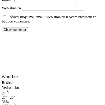
Web stranica
Sačuvaj moje ime, email i web stranicu u ovom browseru za
buduće komentare.
00:00
Weather
Brčko
Vedro nebo
℃
27
27º - 25º
36%