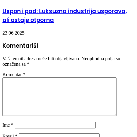
Uspon i pad: Luksuzna industrija usporava,
ali ostaje otporna
23.06.2025
Komentariši
Vaša email adresa neće biti objavljivana.
Neophodna polja su
označena sa
*
Komentar
*
Ime
*
Email
*