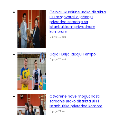
Čelnici Skupštine Brčko distrikta
BiH razgovarali o jačanju
privredne saradnje sa
Istanbulskom privrednom
komorom
prije 19 sati
Gajić i Drljić jačaju Tempo
prije 20 sati
Otvorene nove mogućnosti
saradnje Brčko distrikta BiH i
Istanbulske privredne komore
prije 21 sat