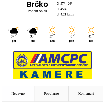
Brčko
37º - 26º
45%
Poneki oblak
4.21 km/h
℃
℃
℃
℃
℃
37
35
37
40
41
pet
sub
ned
pon
uto
Nedavno
Popularno
Komentari