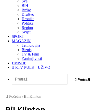
Sve
BiH
Brčko
Društvo
Hronika
Politika
Region
Svijet
SPORT
MAGAZIN
Tehnologija
Biznis
TV & Film
Zanimljivosti
EMISIJE
RTV PULS – UŽIVO
Pretraži
Početna
/
Bil Klinton
Bil Klinton