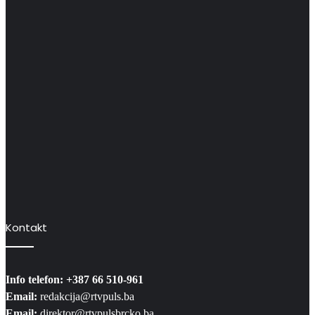
Kontakt
Info telefon: +387 66 510-961
Email:
redakcija@rtvpuls.ba
Email:
direktor@rtvpulsbrcko.ba