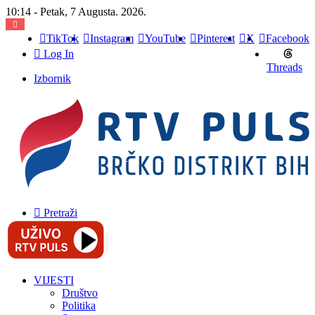
10:14 - Petak, 7 Augusta. 2026.
TikTok
Instagram
YouTube
Pinterest
X
Facebook
Log In
Threads
Izbornik
Pretraži
VIJESTI
Društvo
Politika