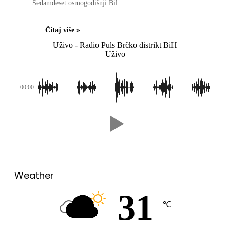
Sedamdeset osmogodišnji Bil…
Čitaj više »
Uživo - Radio Puls Brčko distrikt BiH
Uživo
00:00
Weather
31
℃