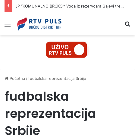
JP “KOMUNALNO BRČKO”: Voda iz rezervoara Gajevi trenutno nije za piće
Izbornik
Pr
Početna
/
fudbalska reprezentacija Srbije
fudbalska
reprezentacija
Srbije