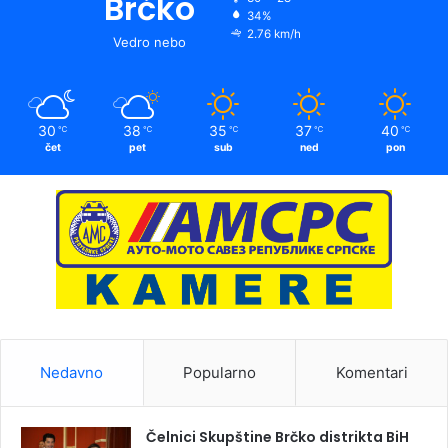
Brčko
34%
2.76 km/h
Vedro nebo
30
38
35
37
40
℃
℃
℃
℃
℃
čet
pet
sub
ned
pon
Nedavno
Popularno
Komentari
Čelnici Skupštine Brčko distrikta BiH