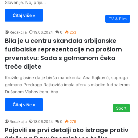
Slovenije. No, prije…
Čitaj više »
TV & Film
Redakcija
19.06.2024
0
253
Bila je u centru skandala srbijanske
fudbalske reprezentacije na prošlom
prvenstvu: Sada s golmanom čeka
treće dijete
Kružile glasine da je bivša manekenka Ana Rajković, supruga
golmana Predraga Rajkovića imala aferu s mladim fudbalerom
Dušanom Vlahovićem. Ana…
Čitaj više »
Sport
Redakcija
18.06.2024
0
279
Pojavili se prvi detalji oko istrage protiv