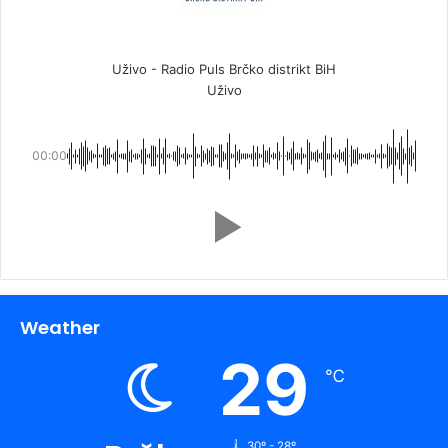
Uživo - Radio Puls Brčko distrikt BiH
Uživo
00:00
Weather
29
℃
30º - 28º