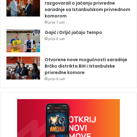
razgovarali o jačanju privredne
saradnje sa Istanbulskom privrednom
komorom
prije 7 sati
Gajić i Drljić jačaju Tempo
prije 8 sati
Otvorene nove mogućnosti saradnje
Brčko distrikta BiH i Istanbulske
privredne komore
prije 8 sati