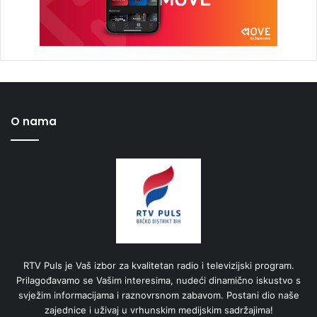
O nama
RTV Puls je Vaš izbor za kvalitetan radio i televizijski program.
Prilagođavamo se Vašim interesima, nudeći dinamično iskustvo s
svježim informacijama i raznovrsnom zabavom. Postani dio naše
zajednice i uživaj u vrhunskim medijskim sadržajima!