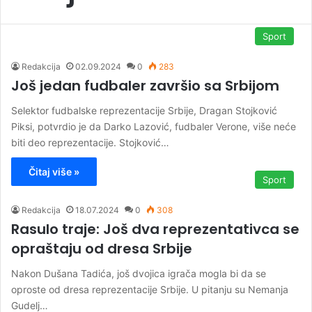
Sport
Redakcija
02.09.2024
0
283
Još jedan fudbaler završio sa Srbijom
Selektor fudbalske reprezentacije Srbije, Dragan Stojković
Piksi, potvrdio je da Darko Lazović, fudbaler Verone, više neće
biti deo reprezentacije. Stojković…
Čitaj više »
Sport
Redakcija
18.07.2024
0
308
Rasulo traje: Još dva reprezentativca se
opraštaju od dresa Srbije
Nakon Dušana Tadića, još dvojica igrača mogla bi da se
oproste od dresa reprezentacije Srbije. U pitanju su Nemanja
Gudelj…