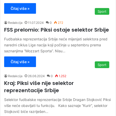
Čitaj više »
Sport
Redakcija
11.07.2024
0
272
FSS prelomio: Piksi ostaje selektor Srbije
Fudbalska reprezentacija Srbije neće mijenjati selektora pred
naredni ciklus Lige nacija koji počinje u septembru prema
saznanjima “Mozzart Sporta”. Nisu…
Čitaj više »
Sport
Redakcija
26.06.2024
0
1.252
Kraj: Piksi više nije selektor
reprezentacije Srbije
Selektor fudbalske reprezentacije Srbije Dragan Stojković Piksi
više neće obavljati tu funkciju. Kako saznaje “Kurir”, selektor
Stojković biće razriješen…