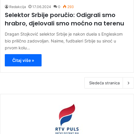
Redakcija
17.06.2024
0
293
Selektor Srbije poručio: Odigrali smo
hrabro, djelovali smo moćno na terenu
Dragan Stojković selektor Srbije je nakon duela s Engleskom
bio prilično zadovoljan. Naime, fudbaleri Srbije su sinoć u
prvom kolu…
Čitaj više »
Sledeća stranica