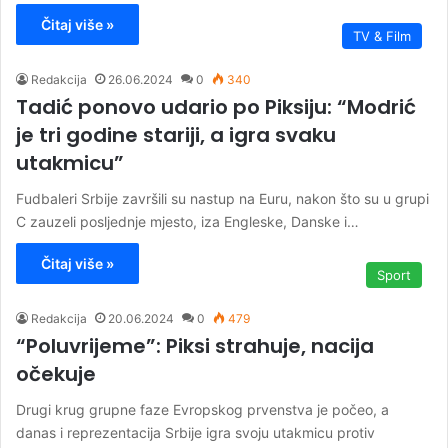
Čitaj više »
TV & Film
Redakcija
26.06.2024
0
340
Tadić ponovo udario po Piksiju: “Modrić
je tri godine stariji, a igra svaku
utakmicu”
Fudbaleri Srbije završili su nastup na Euru, nakon što su u grupi
C zauzeli posljednje mjesto, iza Engleske, Danske i…
Čitaj više »
Sport
Redakcija
20.06.2024
0
479
“Poluvrijeme”: Piksi strahuje, nacija
očekuje
Drugi krug grupne faze Evropskog prvenstva je počeo, a
danas i reprezentacija Srbije igra svoju utakmicu protiv