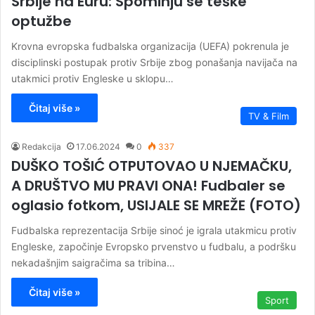
Srbije na Euru: Spominju se teške
optužbe
Krovna evropska fudbalska organizacija (UEFA) pokrenula je
disciplinski postupak protiv Srbije zbog ponašanja navijača na
utakmici protiv Engleske u sklopu…
Čitaj više »
TV & Film
Redakcija
17.06.2024
0
337
DUŠKO TOŠIĆ OTPUTOVAO U NJEMAČKU,
A DRUŠTVO MU PRAVI ONA! Fudbaler se
oglasio fotkom, USIJALE SE MREŽE (FOTO)
Fudbalska reprezentacija Srbije sinoć je igrala utakmicu protiv
Engleske, započinje Evropsko prvenstvo u fudbalu, a podršku
nekadašnjim saigračima sa tribina…
Čitaj više »
Sport