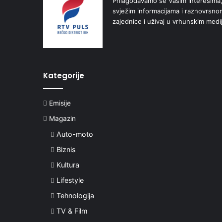
Prilagođavamo se Vašim interesima,
svježim informacijama i raznovrsn
zajednice i uživaj u vrhunskim medi
Kategorije
Emisije
Magazin
Auto-moto
Biznis
Kultura
Lifestyle
Tehnologija
TV & Film