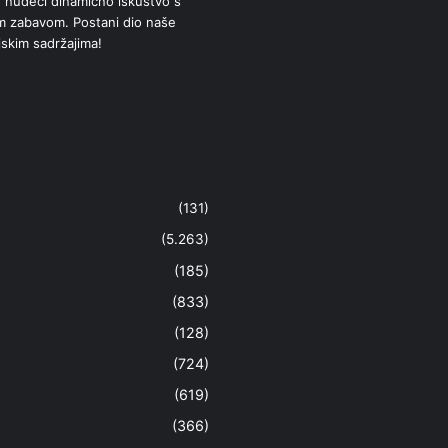
 nudeći dinamično iskustvo s
om zabavom. Postani dio naše
jskim sadržajima!
(131)
(5.263)
(185)
(833)
(128)
(724)
(619)
(366)