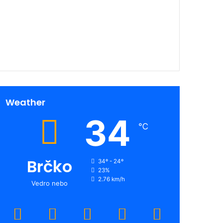
00:00
Weather
34
℃
Brčko
34º - 24º
23%
2.76 km/h
Vedro nebo