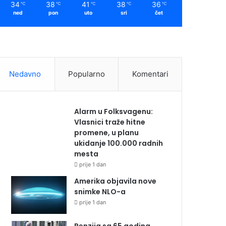
34
38
41
38
36
℃
℃
℃
℃
℃
ned
pon
uto
sri
čet
Nedavno
Popularno
Komentari
Alarm u Folksvagenu:
Vlasnici traže hitne
promene, u planu
ukidanje 100.000 radnih
mesta
prije 1 dan
Amerika objavila nove
snimke NLO-a
prije 1 dan