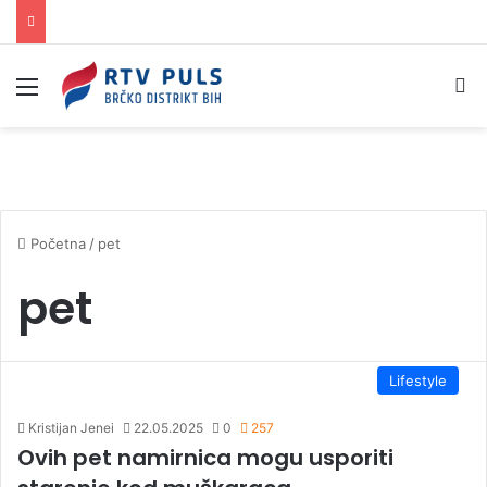
Izbornik
Pr
Početna
/
pet
pet
Lifestyle
Kristijan Jenei
22.05.2025
0
257
Ovih pet namirnica mogu usporiti