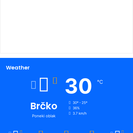
00:00
Weather
30
℃
Brčko
30º - 25º
36%
3.7 km/h
Poneki oblak