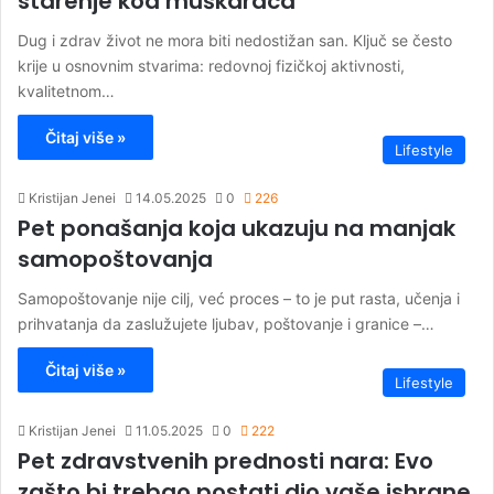
starenje kod muškaraca
Dug i zdrav život ne mora biti nedostižan san. Ključ se često
krije u osnovnim stvarima: redovnoj fizičkoj aktivnosti,
kvalitetnom…
Čitaj više »
Lifestyle
Kristijan Jenei
14.05.2025
0
226
Pet ponašanja koja ukazuju na manjak
samopoštovanja
Samopoštovanje nije cilj, već proces – to je put rasta, učenja i
prihvatanja da zaslužujete ljubav, poštovanje i granice –…
Čitaj više »
Lifestyle
Kristijan Jenei
11.05.2025
0
222
Pet zdravstvenih prednosti nara: Evo
zašto bi trebao postati dio vaše ishrane