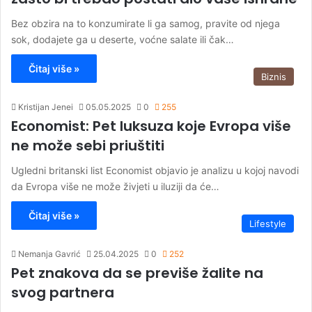
Bez obzira na to konzumirate li ga samog, pravite od njega
sok, dodajete ga u deserte, voćne salate ili čak…
Čitaj više »
Biznis
Kristijan Jenei
05.05.2025
0
255
Economist: Pet luksuza koje Evropa više
ne može sebi priuštiti
Ugledni britanski list Economist objavio je analizu u kojoj navodi
da Evropa više ne može živjeti u iluziji da će…
Čitaj više »
Lifestyle
Nemanja Gavrić
25.04.2025
0
252
Pet znakova da se previše žalite na
svog partnera