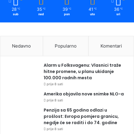
28
35
39
41
36
℃
℃
℃
℃
℃
sub
ned
pon
uto
sri
Nedavno
Popularno
Komentari
Alarm u Folksvagenu: Vlasnici traže
hitne promene, u planu ukidanje
100.000 radnih mesta
prije 8 sati
Amerika objavila nove snimke NLO-a
prije 8 sati
Penzija sa 65 godina odlazi u
prošlost: Evropa pomjera granicu,
negdje će se raditi i do 74. godine
prije 8 sati