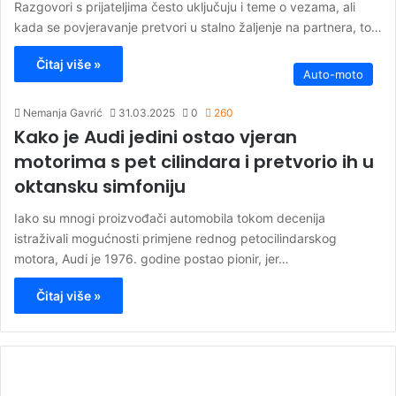
Razgovori s prijateljima često uključuju i teme o vezama, ali
kada se povjeravanje pretvori u stalno žaljenje na partnera, to…
Čitaj više »
Auto-moto
Nemanja Gavrić
31.03.2025
0
260
Kako je Audi jedini ostao vjeran
motorima s pet cilindara i pretvorio ih u
oktansku simfoniju
Iako su mnogi proizvođači automobila tokom decenija
istraživali mogućnosti primjene rednog petocilindarskog
motora, Audi je 1976. godine postao pionir, jer…
Čitaj više »