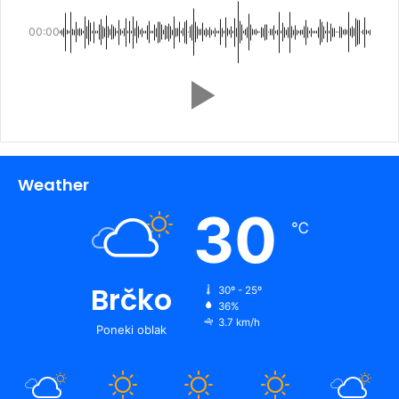
00:00
Weather
30
℃
Brčko
30º - 25º
36%
3.7 km/h
Poneki oblak