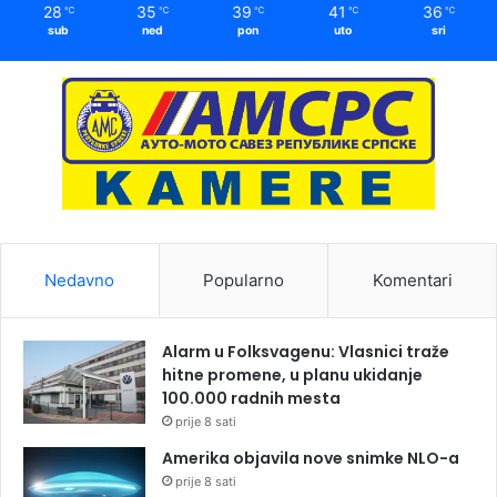
28
35
39
41
36
℃
℃
℃
℃
℃
sub
ned
pon
uto
sri
Nedavno
Popularno
Komentari
Alarm u Folksvagenu: Vlasnici traže
hitne promene, u planu ukidanje
100.000 radnih mesta
prije 8 sati
Amerika objavila nove snimke NLO-a
prije 8 sati