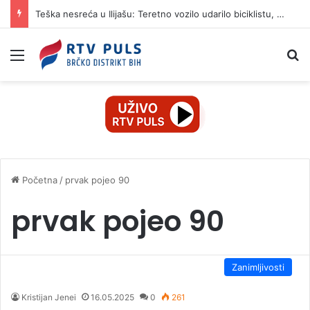
Teška nesreća u Ilijašu: Teretno vozilo udarilo biciklistu, 75-godišnjak zadržan u bolnici
Izbornik
Pr
Početna
/
prvak pojeo 90
prvak pojeo 90
Zanimljivosti
Kristijan Jenei
16.05.2025
0
261