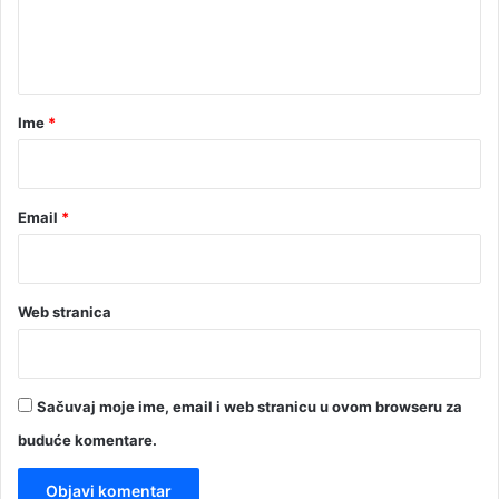
n
t
a
r
Ime
*
*
Email
*
Web stranica
Sačuvaj moje ime, email i web stranicu u ovom browseru za
buduće komentare.