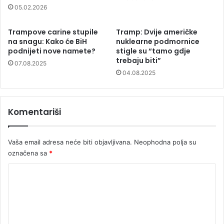
05.02.2026
Trampove carine stupile
Tramp: Dvije američke
na snagu: Kako će BiH
nuklearne podmornice
podnijeti nove namete?
stigle su “tamo gdje
trebaju biti”
07.08.2025
04.08.2025
Komentariši
Vaša email adresa neće biti objavljivana.
Neophodna polja su
označena sa
*
K
o
m
e