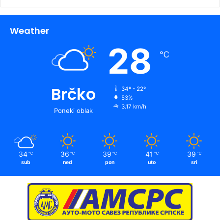
Weather
28
℃
Brčko
34º - 22º
53%
3.17 km/h
Poneki oblak
34
36
39
41
39
℃
℃
℃
℃
℃
sub
ned
pon
uto
sri