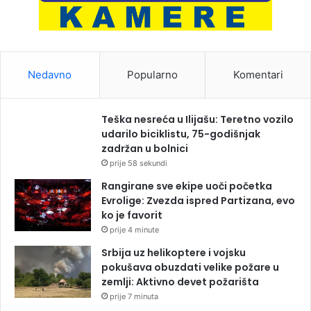
Nedavno
Popularno
Komentari
Teška nesreća u Ilijašu: Teretno vozilo
udarilo biciklistu, 75-godišnjak
zadržan u bolnici
prije 58 sekundi
Rangirane sve ekipe uoči početka
Evrolige: Zvezda ispred Partizana, evo
ko je favorit
prije 4 minute
Srbija uz helikoptere i vojsku
pokušava obuzdati velike požare u
zemlji: Aktivno devet požarišta
prije 7 minuta