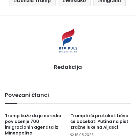
Donald Trump
Meksiko
migranti
Redakcija
Povezani članci
Tramp kaže da je naredio
Tramp krši protokol: Lično
povlačenje 700
će dočekati Putina na pisti
imigracionih agenata iz
zračne luke na Aljasci
Mineapolisa
15.08.2025