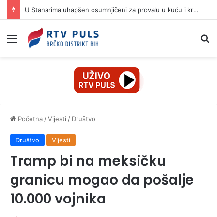
U Stanarima uhapšen osumnjičeni za provalu u kuću i krađu pištolja
Izbornik
Pr
Početna
/
Vijesti
/
Društvo
Društvo
Vijesti
Tramp bi na meksičku
granicu mogao da pošalje
10.000 vojnika