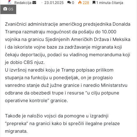
Redakcija
S
23.01.2025
0
228
1 minuta čitanja
GS
e
n
Zvaničnici administracije američkog predsjednika Donalda
d
Trampa razmatraju mogućnost da pošalju do 10.000
a
vojnika na granicu Sjedinjenih Američkih Država i Meksika
n
i da iskoriste vojne baze za zadržavanje migranata koji
e
čekaju deportaciju, podaci su vladinog memoranduma koji
m
a
je dobio CBS njuz.
i
U izvršnoj naredbi koju je Tramp potpisao prilikom
l
stupanja na funkciju u ponedjeljak, on je proglasio
vanredno stanje duž južne granice i naredio Ministarstvu
odbrane da obezbedi trupe i resurse “u cilju potpune
operativne kontrole” granice.
Takođe je naložio vojsci da pomogne u izgradnji
“prepreka” na granici kako bi sprečili ilegalne prelaze
migranata.