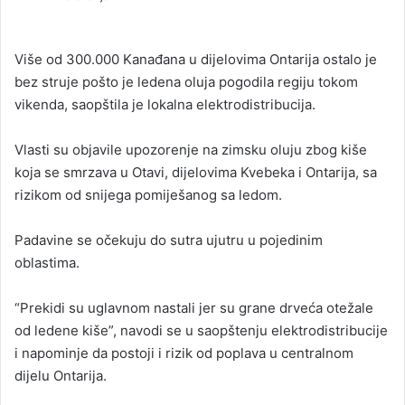
n
d
a
Više od 300.000 Kanađana u dijelovima Ontarija ostalo je
n
bez struje pošto je ledena oluja pogodila regiju tokom
e
vikenda, saopštila je lokalna elektrodistribucija.
m
a
Vlasti su objavile upozorenje na zimsku oluju zbog kiše
i
koja se smrzava u Otavi, dijelovima Kvebeka i Ontarija, sa
l
rizikom od snijega pomiješanog sa ledom.
Padavine se očekuju do sutra ujutru u pojedinim
oblastima.
“Prekidi su uglavnom nastali jer su grane drveća otežale
od ledene kiše”, navodi se u saopštenju elektrodistribucije
i napominje da postoji i rizik od poplava u centralnom
dijelu Ontarija.