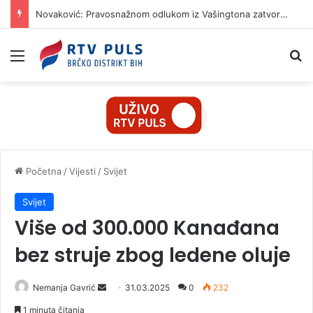
Novaković: Pravosnažnom odlukom iz Vašingtona zatvoren još jedan naslijeđeni spor RiTE Ugljevik
Izbornik
Pr
Početna
/
Vijesti
/
Svijet
Svijet
Više od 300.000 Kanađana
bez struje zbog ledene oluje
Nemanja Gavrić
S
31.03.2025
0
232
e
1 minuta čitanja