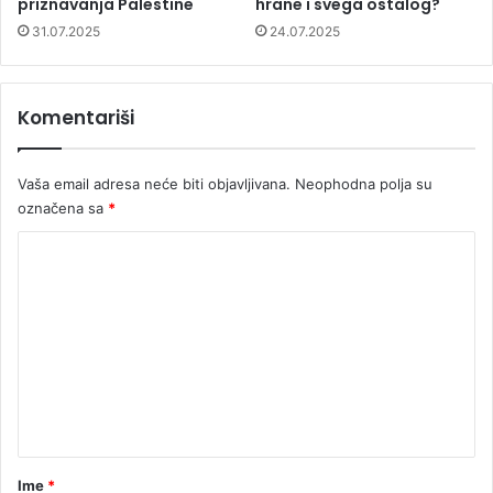
priznavanja Palestine
hrane i svega ostalog?
31.07.2025
24.07.2025
Komentariši
Vaša email adresa neće biti objavljivana.
Neophodna polja su
označena sa
*
K
o
m
e
n
t
a
r
Ime
*