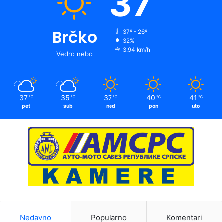
37
Brčko
37º - 26º
32%
3.94 km/h
Vedro nebo
37
35
37
40
41
℃
℃
℃
℃
℃
pet
sub
ned
pon
uto
Nedavno
Popularno
Komentari