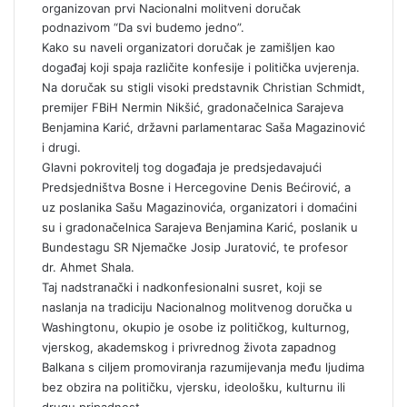
organizovan prvi Nacionalni molitveni doručak
podnazivom “Da svi budemo jedno”.
Kako su naveli organizatori doručak je zamišljen kao
događaj koji spaja različite konfesije i politička uvjerenja.
Na doručak su stigli visoki predstavnik Christian Schmidt,
premijer FBiH Nermin Nikšić, gradonačelnica Sarajeva
Benjamina Karić, državni parlamentarac Saša Magazinović
i drugi.
Glavni pokrovitelj tog događaja je predsjedavajući
Predsjedništva Bosne i Hercegovine Denis Bećirović, a
uz poslanika Sašu Magazinovića, organizatori i domaćini
su i gradonačelnica Sarajeva Benjamina Karić, poslanik u
Bundestagu SR Njemačke Josip Juratović, te profesor
dr. Ahmet Shala.
Taj nadstranački i nadkonfesionalni susret, koji se
naslanja na tradiciju Nacionalnog molitvenog doručka u
Washingtonu, okupio je osobe iz političkog, kulturnog,
vjerskog, akademskog i privrednog života zapadnog
Balkana s ciljem promoviranja razumijevanja među ljudima
bez obzira na političku, vjersku, ideološku, kulturnu ili