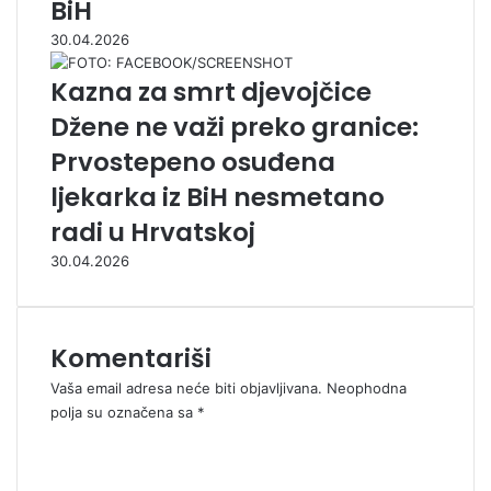
BiH
30.04.2026
Kazna za smrt djevojčice
Džene ne važi preko granice:
Prvostepeno osuđena
ljekarka iz BiH nesmetano
radi u Hrvatskoj
30.04.2026
Komentariši
Vaša email adresa neće biti objavljivana.
Neophodna
polja su označena sa
*
K
o
m