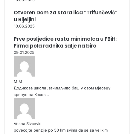
Otvoren Dom za stara lica “Trifunčević”
u Bijeljini
10.06.2025
Prve posljedice rasta minimalca u FBiH:
Firma pola radnika šalje na biro
09.01.2025
М.М
Додикова школа ,занимљиво баш у овом мјесецу
кренуо на Косов...
Vesna Sivcevic
povecqjte penzije po 50 km svima da se sa velikim