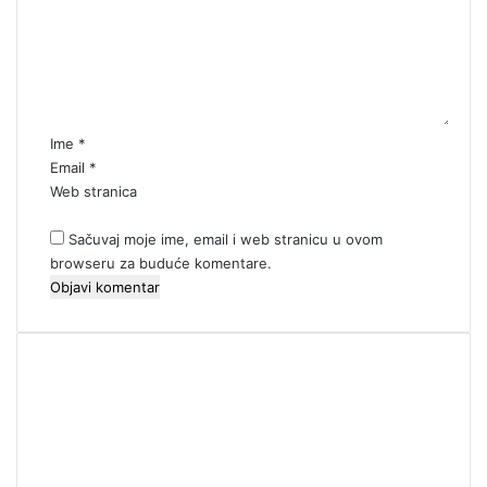
e
n
t
a
r
*
Ime
*
Email
*
Web stranica
Sačuvaj moje ime, email i web stranicu u ovom
browseru za buduće komentare.
00:00