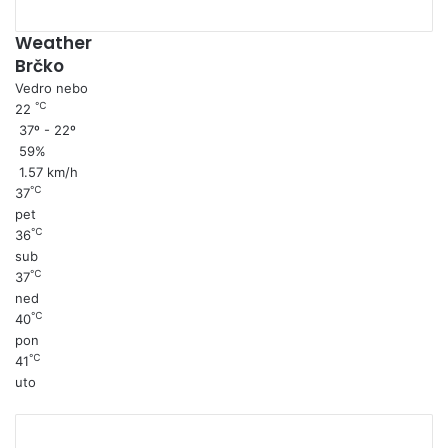
Weather
Brčko
Vedro nebo
℃
22
37º - 22º
59%
1.57 km/h
℃
37
pet
℃
36
sub
℃
37
ned
℃
40
pon
℃
41
uto