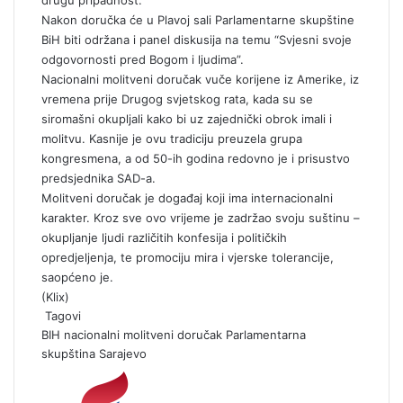
drugu pripadnost.
Nakon doručka će u Plavoj sali Parlamentarne skupštine
BiH biti održana i panel diskusija na temu “Svjesni svoje
odgovornosti pred Bogom i ljudima”.
Nacionalni molitveni doručak vuče korijene iz Amerike, iz
vremena prije Drugog svjetskog rata, kada su se
siromašni okupljali kako bi uz zajednički obrok imali i
molitvu. Kasnije je ovu tradiciju preuzela grupa
kongresmena, a od 50-ih godina redovno je i prisustvo
predsjednika SAD-a.
Molitveni doručak je događaj koji ima internacionalni
karakter. Kroz sve ovo vrijeme je zadržao svoju suštinu –
okupljanje ljudi različitih konfesija i političkih
opredjeljenja, te promociju mira i vjerske tolerancije,
saopćeno je.
(Klix)
Tagovi
BIH
nacionalni molitveni doručak
Parlamentarna
skupština
Sarajevo
S
e