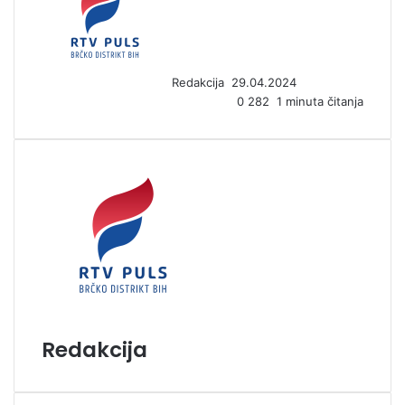
n
d
a
n
Redakcija
29.04.2024
e
0
282
1 minuta čitanja
m
a
i
l
Redakcija