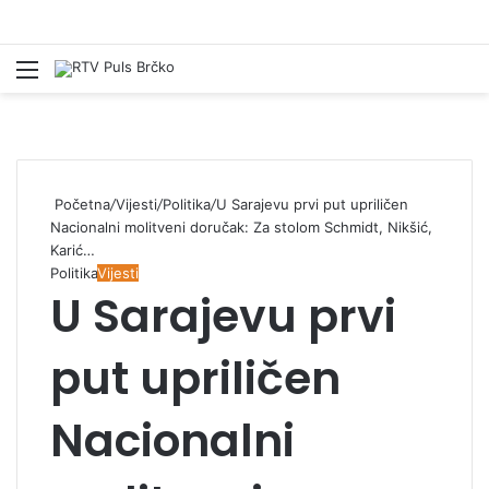
Izbornik
Pr
Početna
/
Vijesti
/
Politika
/
U Sarajevu prvi put upriličen
Nacionalni molitveni doručak: Za stolom Schmidt, Nikšić,
Karić…
Politika
Vijesti
U Sarajevu prvi
put upriličen
Nacionalni