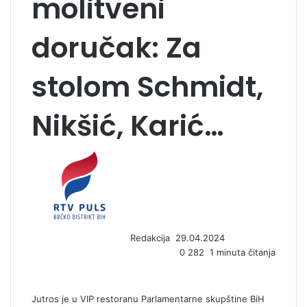
molitveni
doručak: Za
stolom Schmidt,
Nikšić, Karić…
S
e
n
d
a
n
Redakcija
29.04.2024
e
0
282
1 minuta čitanja
m
a
i
l
Jutros je u VIP restoranu Parlamentarne skupštine BiH