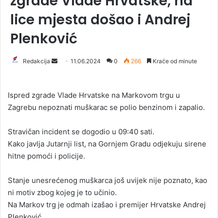
zgrade Vlade Hrvatske, na
lice mjesta došao i Andrej
Plenković
Redakcija
S
11.06.2024
0
266
Kraće od minute
e
n
Ispred zgrade Vlade Hrvatske na Markovom trgu u
d
Zagrebu nepoznati muškarac se polio benzinom i zapalio.
a
n
Stravičan incident se dogodio u 09:40 sati.
e
Kako javlja Jutarnji list, na Gornjem Gradu odjekuju sirene
m
a
hitne pomoći i policije.
i
l
Stanje unesrećenog muškarca još uvijek nije poznato, kao
ni motiv zbog kojeg je to učinio.
Na Markov trg je odmah izašao i premijer Hrvatske Andrej
Plenković.