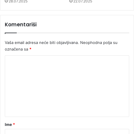
28.07.2025
22.07.2025
Komentariši
Vaša email adresa neće biti objavljivana.
Neophodna polja su
označena sa
*
K
o
m
e
n
t
a
r
Ime
*
*