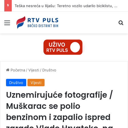
Teška nesreća u Ilijašu: Teretno vozilo udarilo biciklistu, 75-godišnjak zadržan u bolnici
Izbornik
Pr
Početna
/
Vijesti
/
Društvo
Društvo
Vijesti
Uznemirujuće fotografije /
Muškarac se polio
benzinom i zapalio ispred