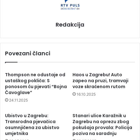
Redakcija
Povezani članci
Thompson ne odustaje od
Haos u Zagrebu! Auto
ustaškog pokliča: S
zapeo na pruzi, tramvaji
ponosom ću pjevati “Bojna
voze skraćenom rutom
Čavoglave”
16.10.2025
24.11.2025
Ubistvo u Zagrebu:
Stanari ulice Karažnik u
Transrodna pjevačica
Zagrebu na oprezu zbog
osumnjičena za ubistvo
pokušaja provala: Policija
umjetnika
poziva na saradnju