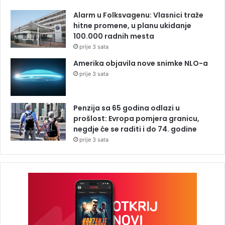
Alarm u Folksvagenu: Vlasnici traže
hitne promene, u planu ukidanje
100.000 radnih mesta
prije 3 sata
Amerika objavila nove snimke NLO-a
prije 3 sata
Penzija sa 65 godina odlazi u
prošlost: Evropa pomjera granicu,
negdje će se raditi i do 74. godine
prije 3 sata