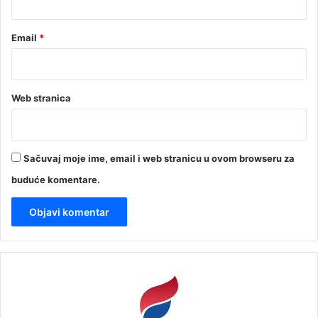
Email
*
Web stranica
Sačuvaj moje ime, email i web stranicu u ovom browseru za
buduće komentare.