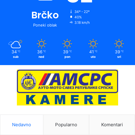
Brčko
34º - 22º
40%
3.18 km/h
Poneki oblak
34
36
39
41
39
℃
℃
℃
℃
℃
sub
ned
pon
uto
sri
Nedavno
Popularno
Komentari