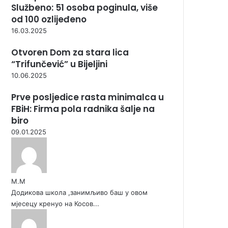
Službeno: 51 osoba poginula, više
od 100 ozlijeđeno
16.03.2025
Otvoren Dom za stara lica
“Trifunčević” u Bijeljini
10.06.2025
Prve posljedice rasta minimalca u
FBiH: Firma pola radnika šalje na
biro
09.01.2025
М.М
Додикова школа ,занимљиво баш у овом
мјесецу кренуо на Косов...