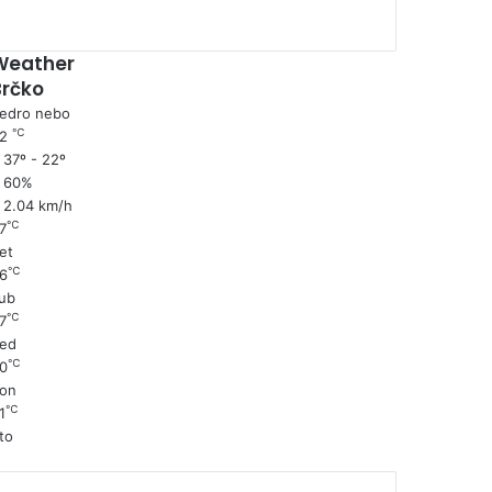
Weather
Brčko
edro nebo
℃
22
37º - 22º
60%
2.04 km/h
℃
7
et
℃
6
ub
℃
7
ed
℃
0
on
℃
1
to