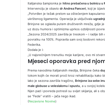
Italijanska šampionka je
hitno prebačena u bolnicu u 
i
Intervenciju je obavio
dr Andrea Panceri
, koji je izja
l
„Potvrđen je težak prelom sa oštećenjem kapsularnog
ukrštenog ligamenta. Operacija je uključivala
ugradnj
Brinjone se oglasila putem društvenih mreža, gdje je 
uz dozu humora i optimizma uprkos ozbiljnosti povre
„Sezona 2024/2025 završila je treskom – i radije bih
povratku na 100%. Popravila sam svoj bodovni rekord,
Federika.
Dodala je i:
„U najsrećnijem trenutku moje karijere, ovo mi stvarn
Mjeseci oporavka pred njo
Prema navodima italijanskih medija, Brinjone čeka
dug
tokom kojih će morati proći kroz rehabilitaciju kako b
Iako je sezona završila tragično,
Brinjone iza sebe im
male globuse u veleslalomu i spustu
, a u svojoj kolek
Njen pad i povreda potresli su svijet skijanja, ali s
se “Fede” vratiti – jača nego ikad.
(
Nezavisne Novine
)