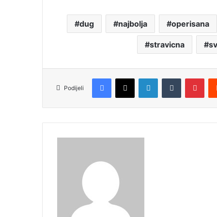
dug
najbolja
operisana
stravicna
sv
Facebook
X
LinkedIn
Tumblr
Pinterest
Podijeli