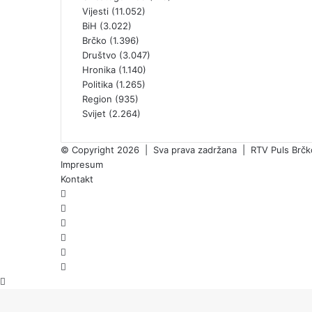
Vijesti
(11.052)
BiH
(3.022)
Brčko
(1.396)
Društvo
(3.047)
Hronika
(1.140)
Politika
(1.265)
Region
(935)
Svijet
(2.264)
© Copyright 2026 | Sva prava zadržana | RTV Puls Brčko 
Impresum
Kontakt
Facebook
X
Pinterest
YouTube
Instagram
TikTok
Back
Threads
to
top