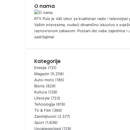
O nama
RTV Puls je Vaš izbor za kvalitetan radio i televizijs
Vašim interesima, nudeći dinamično iskustvo s svježi
raznovrsnom zabavom. Postani dio naše zajednice i 
sadržajima!
Kategorije
Emisije
(131)
Magazin
(5.258)
Auto-moto
(185)
Biznis
(829)
Kultura
(128)
Lifestyle
(723)
Tehnologija
(619)
TV & Film
(366)
Zanimljivosti
(2.577)
Sport
(1.836)
Uncategorized
(129)