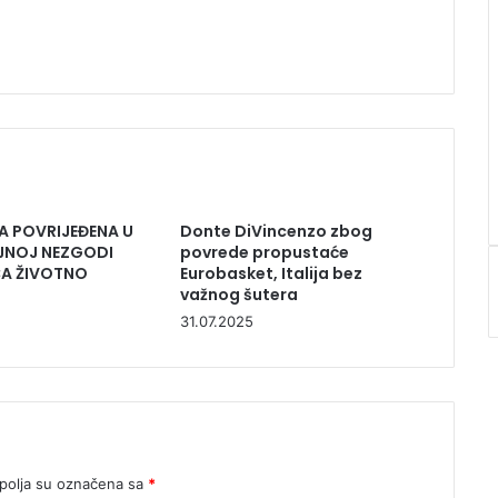
A POVRIJEĐENA U
Donte DiVincenzo zbog
NOJ NEZGODI
povrede propustaće
CA ŽIVOTNO
Eurobasket, Italija bez
važnog šutera
31.07.2025
olja su označena sa
*