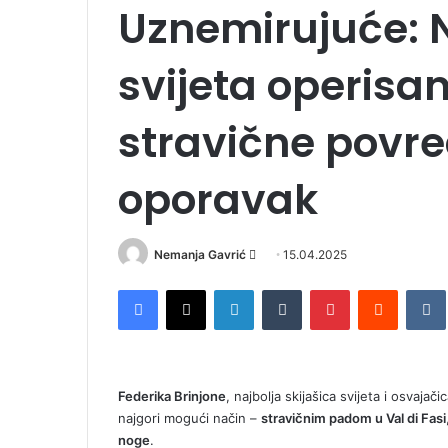
Uznemirujuće: N
svijeta operisa
stravične povre
oporavak
Nemanja Gavrić
S
15.04.2025
e
Facebook
X
LinkedIn
Tumblr
Pinterest
Reddit
VK
n
d
a
n
Federika Brinjone
, najbolja skijašica svijeta i osvaj
e
najgori mogući način –
stravičnim padom u Val di Fasi
m
noge
.
a