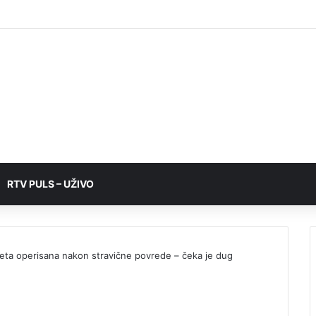
RTV PULS – UŽIVO
ijeta operisana nakon stravične povrede – čeka je dug