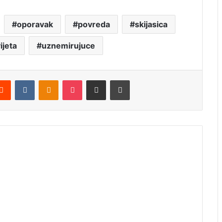
oporavak
povreda
skijasica
ijeta
uznemirujuce
Reddit
VKontakte
Odnoklassniki
Pocket
Podijeli putem Emaila
Štampaj