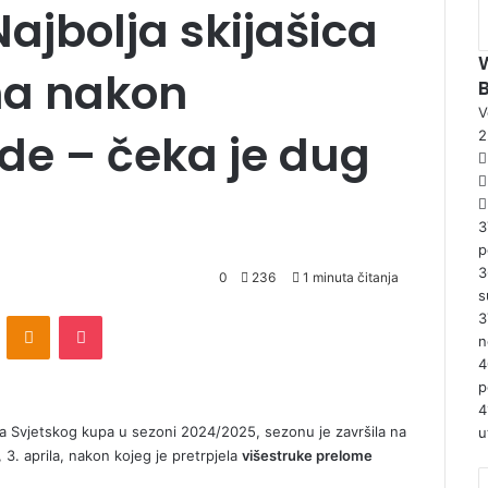
ajbolja skijašica
na nakon
V
de – čeka je dug
3
p
3
0
236
1 minuta čitanja
s
ontakte
Odnoklassniki
Pocket
3
n
4
p
4
ačica Svjetskog kupa u sezoni 2024/2025, sezonu je završila na
u
, 3. aprila, nakon kojeg je pretrpjela
višestruke prelome