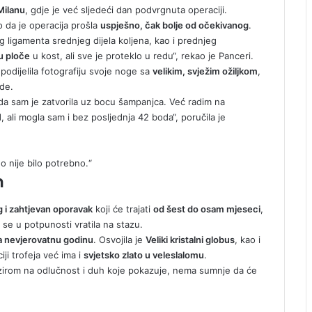
Milanu
, gdje je već sljedeći dan podvrgnuta operaciji.
vio da je operacija prošla
uspješno, čak bolje od očekivanog
.
 ligamenta srednjeg dijela koljena, kao i prednjeg
u ploče
u kost, ali sve je proteklo u redu“, rekao je Panceri.
podijelila fotografiju svoje noge sa
velikim, svježim ožiljkom
,
de.
 da sam je zatvorila uz bocu šampanjca. Već radim na
 ali mogla sam i bez posljednja 42 boda“, poručila je
o nije bilo potrebno.“
m
 i zahtjevan oporavak
koji će trajati
od šest do osam mjeseci
,
i se u potpunosti vratila na stazu.
a nevjerovatnu godinu
. Osvojila je
Veliki kristalni globus
, kao i
ciji trofeja već ima i
svjetsko zlato u veleslalomu
.
 obzirom na odlučnost i duh koje pokazuje, nema sumnje da će