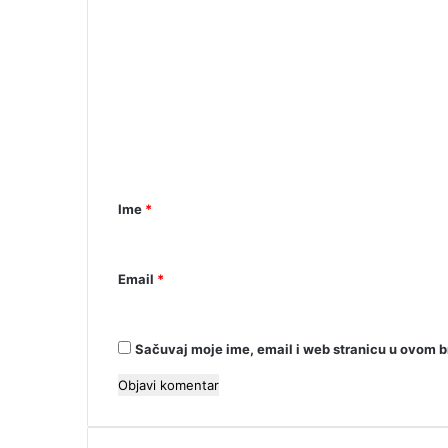
K
o
m
e
n
t
a
Ime
*
r
*
Email
*
Sačuvaj moje ime, email i web stranicu u ovom 