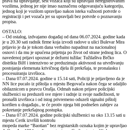
prava na upravljanje, šest vozača koji su upravljali neregistrovanim
vozilima, jednog jer nije imao naznačenu odgovarajuću kategoriju,
jednog koji je vozilom upravljao nakon isteka važnosti potvrde o
registraciji i pet vozača jer su upravljali bez potvrde o poznavanju
propisa.
OSTALO:
– Od ostalog, izdvajamo događaj od dana 06.07.2024. godine kada
je u 20.30 sati radnik firme koja izvodi radove u ulici Bulevar Mira
prijavio je da je tokom dana verbalno napadnut na nacionalnoj
osnovi i da mu je upućena prijetnja po život od strane jednog lica. O
navedenoj prijavi upoznat je dežurni tužilac Tužilaštva Brčko
distrikta BiH i intenzivno se preduzimaju aktivnosti na utvrđivanju
postojanja elemenata krivičnog djela ili prekršaja, te pronalasku i
procesuiranju izvršioca.
– Dana 07.07.2024. godine u 15.14 sati, Policiji je prijavljeno da je
NN lice pucalo iz pištolja u mjestu Begovača nakon čega se udaljilo
obilaznicom u pravcu Orašja. Odmah nakon prijave policijski
službenici su preduzeli sve mjere i radnje iz svoje nadležnosti, te
pronašli izvršioca i od istog privremeno oduzeli signalni pištolj
korišten u događaju., te će protiv njega biti podnešen zahtjev za
pokretanje prekršajnog postupka.
– Dana 07.07.2024. godine policijski službenici su oko 13.15 sati u
mjestu Cerik izvršili kontrolu
mopeda marke “Baotian” bez registarskih oznaka kojim je upravljao