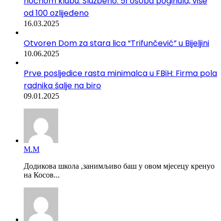
noćnom klubu. Službeno: 51 osoba poginula, više
od 100 ozlijeđeno
16.03.2025
Otvoren Dom za stara lica “Trifunčević” u Bijeljini
10.06.2025
Prve posljedice rasta minimalca u FBiH: Firma pola
radnika šalje na biro
09.01.2025
М.М
Додикова школа ,занимљиво баш у овом мјесецу кренуо
на Косов...