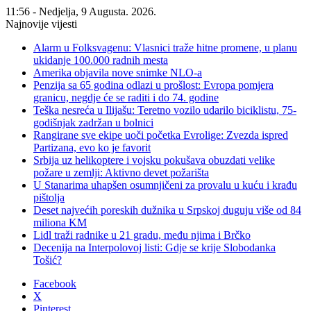
11:56 - Nedjelja, 9 Augusta. 2026.
Najnovije vijesti
Alarm u Folksvagenu: Vlasnici traže hitne promene, u planu
ukidanje 100.000 radnih mesta
Amerika objavila nove snimke NLO-a
Penzija sa 65 godina odlazi u prošlost: Evropa pomjera
granicu, negdje će se raditi i do 74. godine
Teška nesreća u Ilijašu: Teretno vozilo udarilo biciklistu, 75-
godišnjak zadržan u bolnici
Rangirane sve ekipe uoči početka Evrolige: Zvezda ispred
Partizana, evo ko je favorit
Srbija uz helikoptere i vojsku pokušava obuzdati velike
požare u zemlji: Aktivno devet požarišta
U Stanarima uhapšen osumnjičeni za provalu u kuću i krađu
pištolja
Deset najvećih poreskih dužnika u Srpskoj duguju više od 84
miliona KM
Lidl traži radnike u 21 gradu, među njima i Brčko
Decenija na Interpolovoj listi: Gdje se krije Slobodanka
Tošić?
Facebook
X
Pinterest