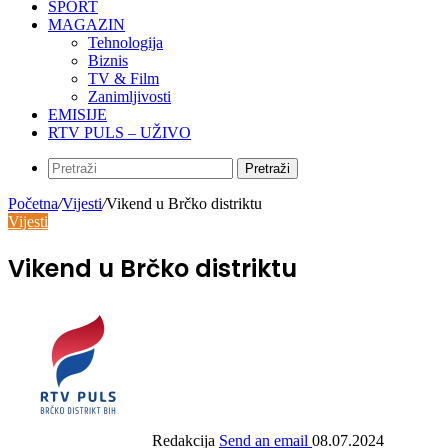
SPORT
MAGAZIN
Tehnologija
Biznis
TV & Film
Zanimljivosti
EMISIJE
RTV PULS – UŽIVO
Pretraži
Početna
/
Vijesti
/
Vikend u Brčko distriktu
Vijesti
Vikend u Brčko distriktu
Redakcija
Send an email
08.07.2024