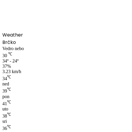
00:00
Weather
Brčko
Vedro nebo
℃
30
34º - 24º
37%
3.23 km/h
℃
34
ned
℃
39
pon
℃
41
uto
℃
38
sri
℃
36