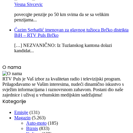
Vesna Sivcevic
povecqjte penzije po 50 km svima da se sa velikim
penzijama...
Ćazim Serhatlić imenovan za glavnog tužioca Brčko distrikta
BiH – RTV Puls Brčko
[…] NEZVANIČNO: Iz Tuzlanskog kantona dolazi
kandidat...
O nama
RTV Puls je Vaš izbor za kvalitetan radio i televizijski program.
Prilagođavamo se Vašim interesima, nudeći dinamično iskustvo s
svježim informacijama i raznovrsnom zabavom. Postani dio naše
zajednice i uživaj u vrhunskim medijskim sadržajima!
Kategorije
Emisije
(131)
Magazin
(5.263)
Auto-moto
(185)
Biznis
(833)