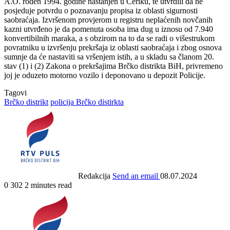
A.O. rođen 1994. godine nastanjen u Ceriku, te utvrdili da ne
posjeduje potvrdu o poznavanju propisa iz oblasti sigurnosti
saobraćaja. Izvršenom provjerom u registru neplaćenih novčanih
kazni utvrđeno je da pomenuta osoba ima dug u iznosu od 7.940
konvertibilnih maraka, a s obzirom na to da se radi o višestrukom
povratniku u izvršenju prekršaja iz oblasti saobraćaja i zbog osnova
sumnje da će nastaviti sa vršenjem istih, a u skladu sa članom 20.
stav (1) i (2) Zakona o prekršajima Brčko distrikta BiH, privremeno
joj je oduzeto motorno vozilo i deponovano u depozit Policije.
Tagovi
Brčko distrikt
policija Brčko distirkta
Redakcija
Send an email
08.07.2024
0
302
2 minutes read