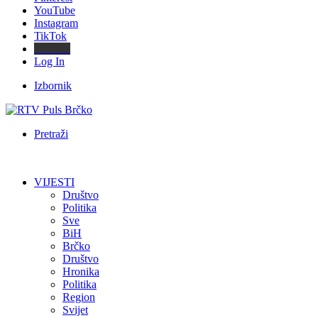
YouTube
Instagram
TikTok
Threads
Log In
Izbornik
Pretraži
VIJESTI
Društvo
Politika
Sve
BiH
Brčko
Društvo
Hronika
Politika
Region
Svijet