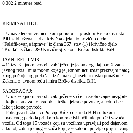
0
302
2 minutes read
KRIMINALITET:
– U navedenom vremenskom periodu na prostoru Brčko distrikta
BiH zabilježena su dva krivična djela i to krivično djelo
“Falsifikovanje isprave” iz člana 367. stav (1) i krivično djelo
“Krađa” iz člana 280 Krivičnog zakona Brčko distrikta BiH.
JAVNI RED I MIR:
– U izvještajnom periodu zabilježen je jedan događaj narušavanja
javnog reda i mira tokom kojeg je jednom licu izdat prekršajni nalog
zbog počinjenog prekršaja iz člana 6. „Posebno drsko ponašanje“
Zakona o javnom redu i miru Brčko distrikta BiH.
SAOBRAĆAJ:
– U izvještajnom periodu zabilježene su četiri saobraćajne nezgode
u kojima su dva lica zadobila teške tjelesne povrede, a jedno lice
lake tjelesne povrede.
– Policijski službenici Policije Brčko distrikta BiH su tokom
navedenog perioda prilikom kontrole isključili ukupno 29 vozača i
vozila. Od toga 15 vozača koji su vozilima upravljali pod dejstvom
alkohol, zatim jednog vozača koji je vozilom upravljao prije sticanja