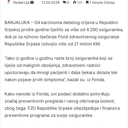
Redakcija
S
12.06.2026
0
121
1 minuta čitanja
e
n
BANJALUKA – Od karcinoma debelog crijeva u Republici
d
Srpskoj prošle godine liječilo se više od 4.200 osiguranika,
a
dok je za njihovo liječenje Fond zdravstvenog osiguranja
n
Republike Srpske izdvojio više od 21 milion KM.
e
m
a
“Iako iz godine u godinu raste broj osiguranika koji se
i
liječe od malignih oboljenja, zdravstveni radnici
l
upozoravaju da mnogi pacijenti i dalje ljekaru dolaze tek
nakon pojave prvih simptoma”, kazali su iz Fonda.
Kako navode iz Fonda, ovi podaci dodatno potvrđuju
značaj preventivnih pregleda i ranog otkrivanja bolesti,
zbog čega
FZO Republike Srpske obezbjeđuje i finansira
preventivne programe za svoje osiguranike.