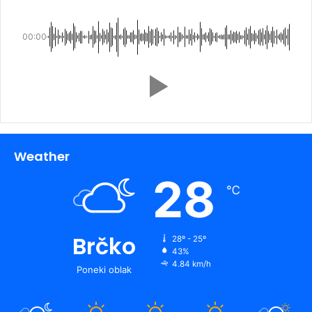
00:00
Weather
28
℃
Brčko
28º - 25º
43%
4.84 km/h
Poneki oblak