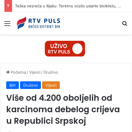
Teška nesreća u Ilijašu: Teretno vozilo udarilo biciklistu, 75-godišnjak zadržan u bolnici
Izbornik
Pr
Početna
/
Vijesti
/
Društvo
BiH
Društvo
Vijesti
Više od 4.200 oboljelih od
karcinoma debelog crijeva
u Republici Srpskoj