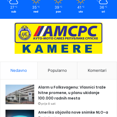
27
35
39
41
36
℃
℃
℃
℃
℃
sub
ned
pon
uto
sri
Nedavno
Popularno
Komentari
Alarm u Folksvagenu: Vlasnici traže
hitne promene, u planu ukidanje
100.000 radnih mesta
prije 8 sati
Amerika objavila nove snimke NLO-a