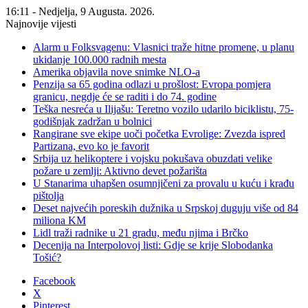
16:11 - Nedjelja, 9 Augusta. 2026.
Najnovije vijesti
Alarm u Folksvagenu: Vlasnici traže hitne promene, u planu
ukidanje 100.000 radnih mesta
Amerika objavila nove snimke NLO-a
Penzija sa 65 godina odlazi u prošlost: Evropa pomjera
granicu, negdje će se raditi i do 74. godine
Teška nesreća u Ilijašu: Teretno vozilo udarilo biciklistu, 75-
godišnjak zadržan u bolnici
Rangirane sve ekipe uoči početka Evrolige: Zvezda ispred
Partizana, evo ko je favorit
Srbija uz helikoptere i vojsku pokušava obuzdati velike
požare u zemlji: Aktivno devet požarišta
U Stanarima uhapšen osumnjičeni za provalu u kuću i krađu
pištolja
Deset najvećih poreskih dužnika u Srpskoj duguju više od 84
miliona KM
Lidl traži radnike u 21 gradu, među njima i Brčko
Decenija na Interpolovoj listi: Gdje se krije Slobodanka
Tošić?
Facebook
X
Pinterest