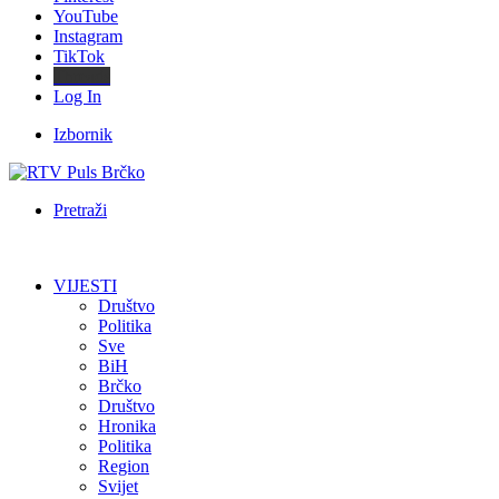
YouTube
Instagram
TikTok
Threads
Log In
Izbornik
Pretraži
VIJESTI
Društvo
Politika
Sve
BiH
Brčko
Društvo
Hronika
Politika
Region
Svijet