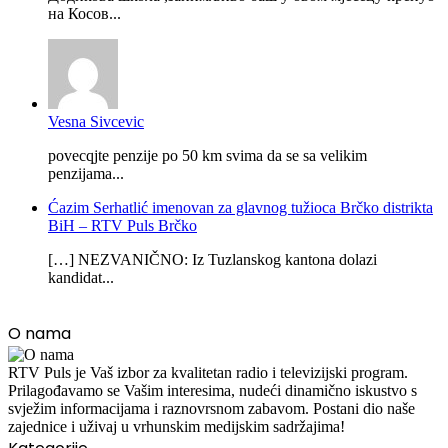
на Косов...
Vesna Sivcevic
povecqjte penzije po 50 km svima da se sa velikim
penzijama...
Ćazim Serhatlić imenovan za glavnog tužioca Brčko distrikta
BiH – RTV Puls Brčko
[…] NEZVANIČNO: Iz Tuzlanskog kantona dolazi
kandidat...
O nama
RTV Puls je Vaš izbor za kvalitetan radio i televizijski program.
Prilagođavamo se Vašim interesima, nudeći dinamično iskustvo s
svježim informacijama i raznovrsnom zabavom. Postani dio naše
zajednice i uživaj u vrhunskim medijskim sadržajima!