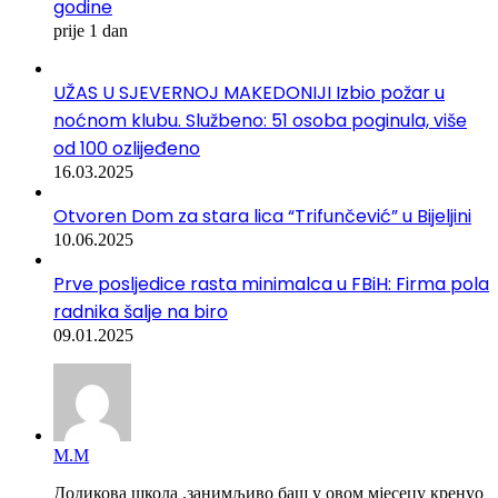
godine
prije 1 dan
UŽAS U SJEVERNOJ MAKEDONIJI Izbio požar u
noćnom klubu. Službeno: 51 osoba poginula, više
od 100 ozlijeđeno
16.03.2025
Otvoren Dom za stara lica “Trifunčević” u Bijeljini
10.06.2025
Prve posljedice rasta minimalca u FBiH: Firma pola
radnika šalje na biro
09.01.2025
М.М
Додикова школа ,занимљиво баш у овом мјесецу кренуо