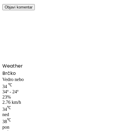
00:00
Weather
Brčko
Vedro nebo
℃
34
34º - 24º
23%
2.76 km/h
℃
34
ned
℃
38
pon