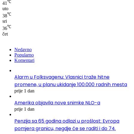
℃
41
uto
℃
38
sri
℃
36
čet
Nedavno
Popularno
Komentari
Alarm u Folksvagenu: Vlasnici traže hitne
promene, u planu ukidanje 100.000 radnih mesta
prije 1 dan
Amerika objavila nove snimke NLO-a
prije 1 dan
Penzija sa 65 godina odlazi u prošlost: Evropa
pomjera granicu, negdje će se raditi i do 74.