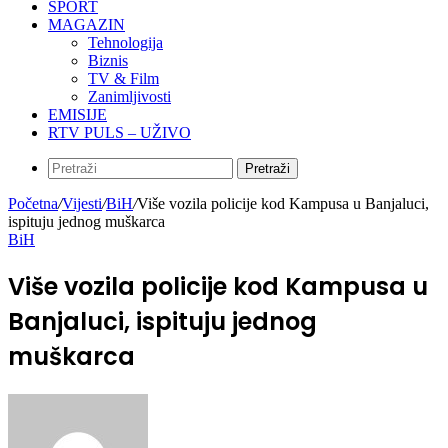
SPORT
MAGAZIN
Tehnologija
Biznis
TV & Film
Zanimljivosti
EMISIJE
RTV PULS – UŽIVO
Pretraži
Početna
/
Vijesti
/
BiH
/
Više vozila policije kod Kampusa u Banjaluci,
ispituju jednog muškarca
BiH
Više vozila policije kod Kampusa u
Banjaluci, ispituju jednog
muškarca