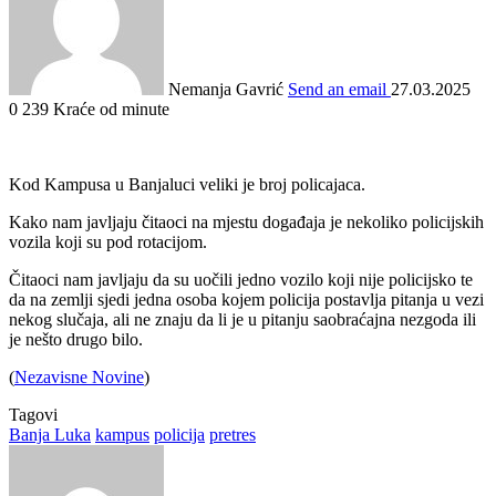
Nemanja Gavrić
Send an email
27.03.2025
0
239
Kraće od minute
Kod Kampusa u Banjaluci veliki je broj policajaca.
Kako nam javljaju čitaoci na mjestu događaja je nekoliko policijskih
vozila koji su pod rotacijom.
Čitaoci nam javljaju da su uočili jedno vozilo koji nije policijsko te
da na zemlji sjedi jedna osoba kojem policija postavlja pitanja u vezi
nekog slučaja, ali ne znaju da li je u pitanju saobraćajna nezgoda ili
je nešto drugo bilo.
(
Nezavisne Novine
)
Tagovi
Banja Luka
kampus
policija
pretres