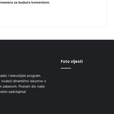
browseru za buduće komentare.
Foto vijesti
adio i televizijski program.
 nudeći dinamično iskustvo s
om zabavom. Postani dio naše
jskim sadržajima!