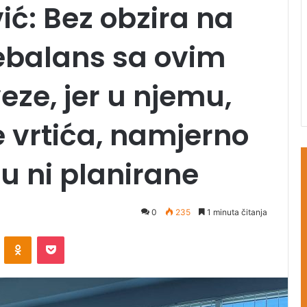
ić: Bez obzira na
ebalans sa ovim
ze, jer u njemu,
e vrtića, namjerno
su ni planirane
0
235
1 minuta čitanja
ontakte
Odnoklassniki
Pocket