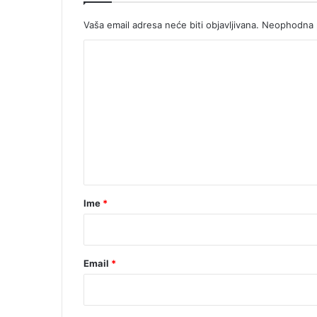
Vaša email adresa neće biti objavljivana.
Neophodna p
K
o
m
e
n
t
a
r
Ime
*
*
Email
*