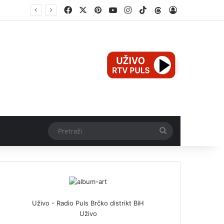
Facebook
X
Pinterest
YouTube
Instagram
TikTok
Threads
Log In
e
Pretraži
Uživo - Radio Puls Brčko distrikt BiH
Uživo