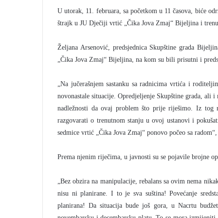
U utorak, 11. februara, sa početkom u 11 časova, biće odr
štrajk u JU Dječiji vrtić „Čika Jova Zmaj“ Bijeljina i tren
Željana Arsenović, predsjednica Skupštine grada Bijeljin
„Čika Jova Zmaj“ Bijeljina, na kom su bili prisutni i predst
„Na jučerašnjem sastanku sa radnicima vrtića i roditelj
novonastale situacije. Opredjeljenje Skupštine grada, ali i
nadležnosti da ovaj problem što prije riješimo. Iz tog
razgovarati o trenutnom stanju u ovoj ustanovi i pokuša
sedmice vrtić „Čika Jova Zmaj“ ponovo počeo sa radom“, i
Prema njenim riječima, u javnosti su se pojavile brojne op
„Bez obzira na manipulacije, rebalans sa ovim nema nikakv
nisu ni planirane. I to je sva suština! Povećanje sredst
planirana! Da situacija bude još gora, u Nacrtu budžet
novembarsku i decembarsku platu. To se mora izmijeniti 