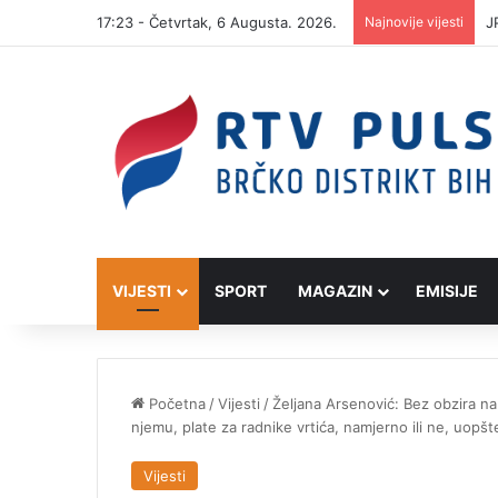
17:23 - Četvrtak, 6 Augusta. 2026.
Najnovije vijesti
J
VIJESTI
SPORT
MAGAZIN
EMISIJE
Početna
/
Vijesti
/
Željana Arsenović: Bez obzira na
njemu, plate za radnike vrtića, namjerno ili ne, uopšt
Vijesti