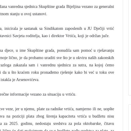
žana vanredna sjednica Skupštine grada Bijeljina vezano za generalni
utnom stanju u ovoj ustanovi.
a, inicirala je sastanak sa Sindikatom zaposlenih u JU Dječiji vrtić
avnici Savjeta roditelja, kao i direktor Vrtića, koji je održan juče.
ima djece, u ime Skupštine grada, ponudila sam pomoć u rješavanju
 moje lično, je da probamo uraditi sve što je u okviru naših zakonskih
 razloga zakazala sam i vanrednu sjednicu za sutra, na kojoj ćemo
ti da u što kraćem roku pronađemo rješenje kako bi već u toku ove
stakla je Arsenovićeva.
rečne informacije vezano za situaciju u vrtiću.
e veze, jer u njemu, plate za radnike vrtića, namjerno ili ne, uopšte
ava na poziciji plata zbog širenja kapaciteta vrtića u budžetu nisu
a za 2025. godinu, nedostaju sredstva za pola oktobarske, čitavu
i lično ću dati maksimum da se u budžetu nađu sredstva za plate, za