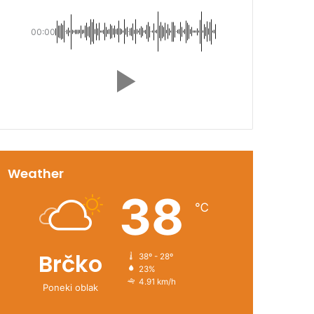
00:00
Weather
38
℃
Brčko
38º - 28º
23%
4.91 km/h
Poneki oblak