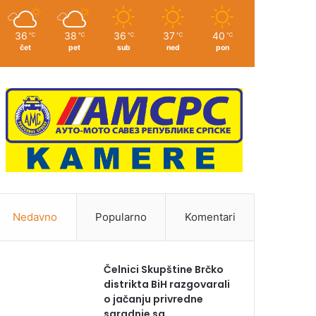
36
38
36
37
40
℃
℃
℃
℃
℃
čet
pet
sub
ned
pon
Nedavno
Popularno
Komentari
Čelnici Skupštine Brčko
distrikta BiH razgovarali
o jačanju privredne
saradnje sa