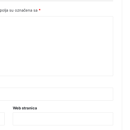
olja su označena sa
*
Web stranica