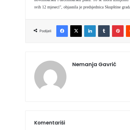
svih 12 mjeseci“, objasnila je predsjednica Skupštine grad
Facebook
X
LinkedIn
Tumblr
Pinterest
Podijeli
Nemanja Gavrić
Komentariši