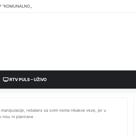
P “KOMUNALNO BRČKO”: Voda iz rezervoara Gajevi trenutno nije za pić
RTV PULS – UŽIVO
 manipulacije, rebalans sa ovim nema nikakve veze, jer u
e nisu ni planirane