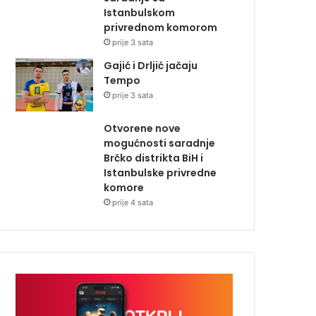
Istanbulskom
privrednom komorom
prije 3 sata
Gajić i Drljić jačaju
Tempo
prije 3 sata
Otvorene nove
mogućnosti saradnje
Brčko distrikta BiH i
Istanbulske privredne
komore
prije 4 sata