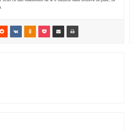
a.
Reddit
VKontakte
Odnoklassniki
Pocket
Podijeli putem Emaila
Štampaj