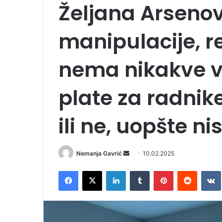
Željana Arsenov
manipulacije, r
nema nikakve ve
plate za radnik
ili ne, uopšte ni
Nemanja Gavrić
S
10.02.2025
e
Facebook
X
LinkedIn
Tumblr
Pinterest
Reddit
VK
n
d
a
n