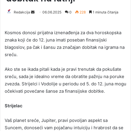
Redakcija
S
06.06.2025
0
228
1 minuta čitanja
e
n
Kosmos donosi prijatna iznenađenja za dva horoskopska
d
znaka koji će do 12. juna imati poseban finansijski
a
blagoslov, pa čak i šansu za značajan dobitak na igrama na
n
sreću.
e
m
a
Ako ste se ikada pitali kada je pravi trenutak da pokušate
i
sreću, sada je idealno vreme da obratite pažnju na poruke
l
zvezda. Strijelci i Vodolije u periodu od 5. do 12. juna mogu
očekivati povećane šanse za finansijske dobitke.
Strijelac
Vaš planet sreće, Jupiter, pravi povoljan aspekt sa
Suncem, donoseći vam pojačanu intuiciju i hrabrost da se