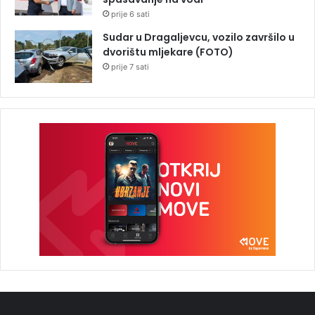
prije 6 sati
Sudar u Dragaljevcu, vozilo završilo u
dvorištu mljekare (FOTO)
prije 7 sati