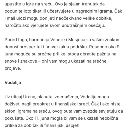
upustite u igre na sreću. Ovo je sjajan trenutak da
popunite loto tiket ili učestvujete u nagradnim igrama. Čak
i mali ulozi mogu donijeti neočekivano velike dobitke,
naročito ako vjerujete svom unutrašnjem osećaju.
Pored toga, harmonija Venere i Mesjeca sa vašim znakom
donosi prosperitet i univerzalnu podršku. Posebno oko 9.
juna moguće su srećne prilike, stoga obratite pažnju na
snove i znakove – oni vam mogu ukazati na srećne
brojeve.
Vodolija
Uz uticaj Urana, planeta iznenađenja, Vodolije mogu
doživeti nagli preokret u finansijskoj sreći. Čak i ako niste
skloni igrama na sreću, ovog puta vam zvezde savjetuju da
pokušate. Oko 11. juna mogla bi vam se ukazati neobična
prilika za dobitak ili finansijski uspjeh.