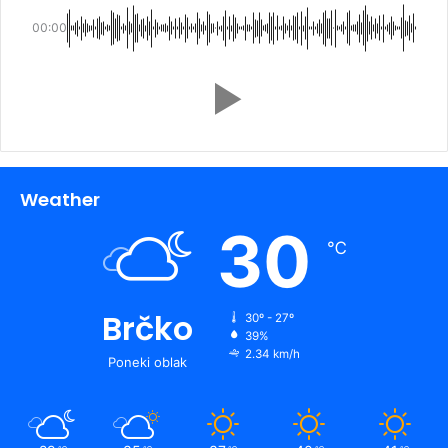
00:00
Weather
30
℃
Brčko
30º - 27º
39%
2.34 km/h
Poneki oblak