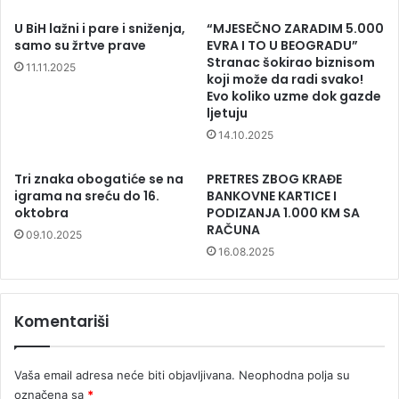
U BiH lažni i pare i sniženja,
“MJESEČNO ZARADIM 5.000
samo su žrtve prave
EVRA I TO U BEOGRADU”
Stranac šokirao biznisom
11.11.2025
koji može da radi svako!
Evo koliko uzme dok gazde
ljetuju
14.10.2025
Tri znaka obogatiće se na
PRETRES ZBOG KRAĐE
igrama na sreću do 16.
BANKOVNE KARTICE I
oktobra
PODIZANJA 1.000 KM SA
RAČUNA
09.10.2025
16.08.2025
Komentariši
Vaša email adresa neće biti objavljivana.
Neophodna polja su
označena sa
*