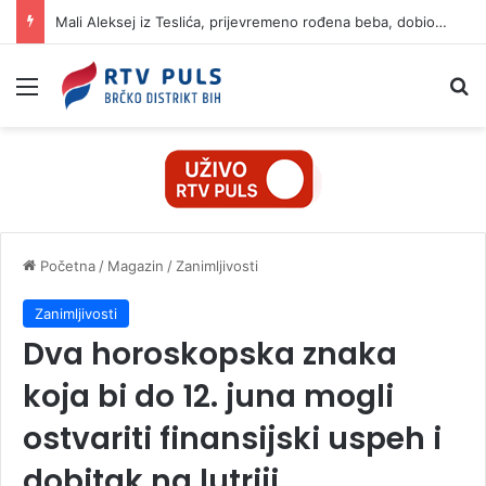
Mali Aleksej iz Teslića, prijevremeno rođena beba, dobio životnu bitku na UKC-u Srpske
Izbornik
Pr
Početna
/
Magazin
/
Zanimljivosti
Zanimljivosti
Dva horoskopska znaka
koja bi do 12. juna mogli
ostvariti finansijski uspeh i
dobitak na lutriji