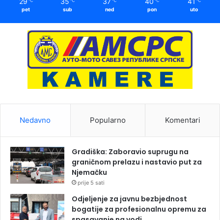
29
35
37
40
41
℃
℃
℃
℃
℃
pet
sub
ned
pon
uto
Nedavno
Popularno
Komentari
Gradiška: Zaboravio suprugu na
graničnom prelazu i nastavio put za
Njemačku
prije 5 sati
Odjeljenje za javnu bezbjednost
bogatije za profesionalnu opremu za
spasavanje na vodi