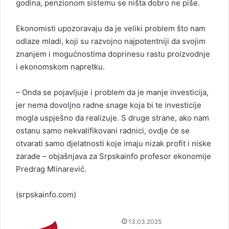
godina, penzionom sistemu se ništa dobro ne piše.
Ekonomisti upozoravaju da je veliki problem što nam
odlaze mladi, koji su razvojno najpotentniji da svojim
znanjem i mogućnostima doprinesu rastu proizvodnje
i ekonomskom napretku.
– Onda se pojavljuje i problem da je manje investicija,
jer nema dovoljno radne snage koja bi te investicije
mogla uspješno da realizuje. S druge strane, ako nam
ostanu samo nekvalifikovani radnici, ovdje će se
otvarati samo djelatnosti koje imaju nizak profit i niske
zarade – objašnjava za Srpskainfo profesor ekonomije
Predrag Mlinarević.
(srpskainfo.com)
S
13.03.2025