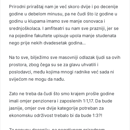
Prirodni priraštaj nam je već skoro dvije i po decenije
godine u debelom minusu, pa ne čudi što iz godine u
godinu u klupama imamo sve manje osnovaca i
srednjoškolaca. I amfiteatri su nam sve prazniji, jer se
na pojedine fakultete upisuje upola manje studenata
nego prije nekih dvadesetak godina…
Na to sve, bilježimo sve masovniji odlazak ljudi sa ovih
prostora, zbog čega su se za glavu uhvatili i
poslodavci, među kojima mnogi radnike već sada ni
svijećom ne mogu da nađu.
Zato ne treba da čudi što smo krajem prošle godine
imali omjer penzionera i zaposlenih 1:1,17. Da bude
jasnije, omjer ove dvije kategorije potreban za
ekonomsku održivost trebalo bi da bude 1:3?!
Za nepunu deceniju, na negativnom prirodnom