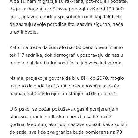
A da su nam migracije su rak-rana, potvrđuje i podatak
da je za deceniju iz Srpske pobjeglo više od 100.000
ljudi, uglavnom radno sposobnih i onih koji tek treba
da zasnuju svoje porodice što, sasvim sigurno, neće
uraditi ovdje.
Zato i ne treba da čudi što na 100 penzionera imamo
tek 117 radnika, dok demografi upozoravaju da nas u
ne tako dalekoj budućnosti čeka još veća katastrofa.
Naime, projekcije govore da bi u BiH do 2070. moglo
ukupno da bude tek 1,2 miliona stanovnika, a da će
najmanje 40 odsto njih biti starijih od 65 godina?!
U Srpskoj se požar pokušava ugasiti pomjeranjem
starosne granice odlaska u penziju sa 65 na 67
godina. Međutim, ako ljudi nastave odlaziti kako su išli
do sada, sve i da ova granica bude pomjerena na 70