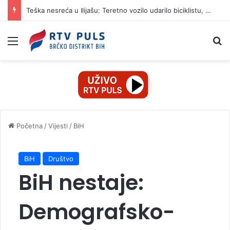
Teška nesreća u Ilijašu: Teretno vozilo udarilo biciklistu, 75-godišnjak zadržan u bolnici
Izbornik
Pr
Početna
/
Vijesti
/
BiH
BiH
Društvo
BiH nestaje:
Demografsko-