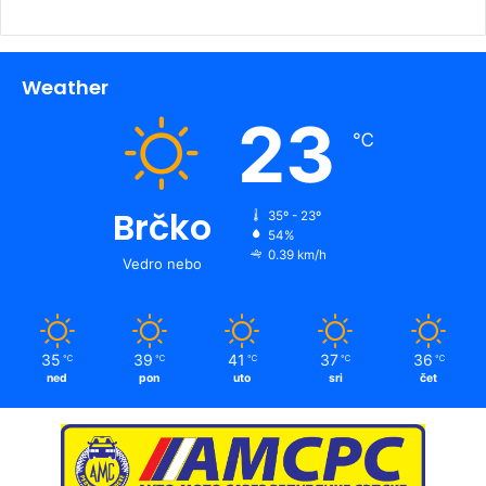
Weather
23
℃
Brčko
35º - 23º
54%
0.39 km/h
Vedro nebo
35
39
41
37
36
℃
℃
℃
℃
℃
ned
pon
uto
sri
čet