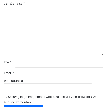
označena sa
*
K
o
m
e
n
t
a
r
*
Ime
*
Email
*
Web stranica
Sačuvaj moje ime, email i web stranicu u ovom browseru za
buduće komentare.