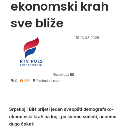
ekonomski krah
sve bliže
S
13.03.2025
e
n
d
a
n
Redakcija
e
0
255
2 minutes read
m
a
i
l
Srpskoj i BiH prijeti jedan sveopšti demografsko-
ekonomski krah na koji, po svemu sudeći, nećemo
dugo čekati.