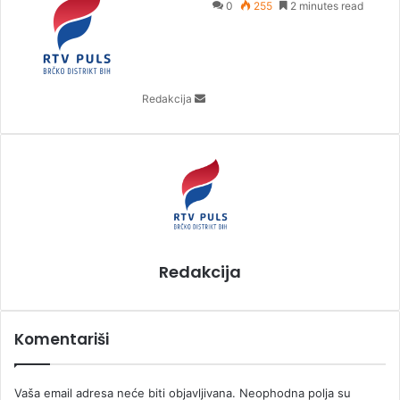
e
0
255
2 minutes read
n
d
a
n
Redakcija
e
m
a
i
l
Redakcija
Komentariši
Vaša email adresa neće biti objavljivana.
Neophodna polja su