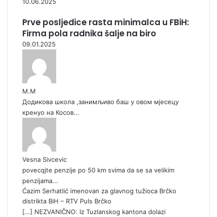
10.06.2025
Prve posljedice rasta minimalca u FBiH:
Firma pola radnika šalje na biro
09.01.2025
М.М
Додикова школа ,занимљиво баш у овом мјесецу
кренуо на Косов...
Vesna Sivcevic
povecqjte penzije po 50 km svima da se sa velikim
penzijama...
Ćazim Serhatlić imenovan za glavnog tužioca Brčko
distrikta BiH – RTV Puls Brčko
[…] NEZVANIČNO: Iz Tuzlanskog kantona dolazi