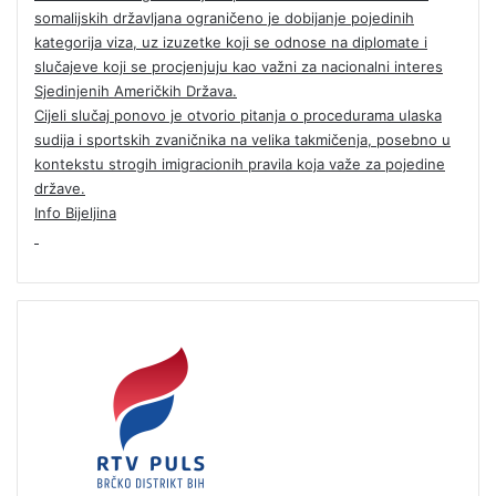
somalijskih državljana ograničeno je dobijanje pojedinih
kategorija viza, uz izuzetke koji se odnose na diplomate i
slučajeve koji se procjenjuju kao važni za nacionalni interes
Sjedinjenih Američkih Država.
Cijeli slučaj ponovo je otvorio pitanja o procedurama ulaska
sudija i sportskih zvaničnika na velika takmičenja, posebno u
kontekstu strogih imigracionih pravila koja važe za pojedine
države.
Info Bijeljina