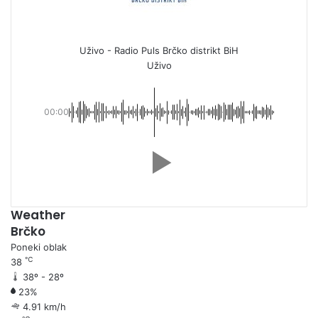
Uživo - Radio Puls Brčko distrikt BiH
Uživo
00:00
Weather
Brčko
Poneki oblak
℃
38
38º - 28º
23%
4.91 km/h