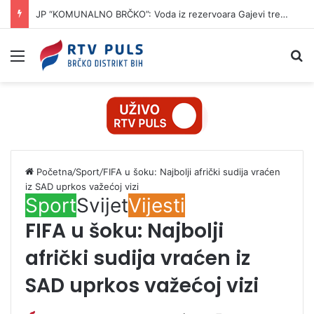
JP “KOMUNALNO BRČKO”: Voda iz rezervoara Gajevi trenutno nije za piće
Izbornik
Pr
Početna
/
Sport
/
FIFA u šoku: Najbolji afrički sudija vraćen
iz SAD uprkos važećoj vizi
Sport
Svijet
Vijesti
FIFA u šoku: Najbolji
afrički sudija vraćen iz
SAD uprkos važećoj vizi