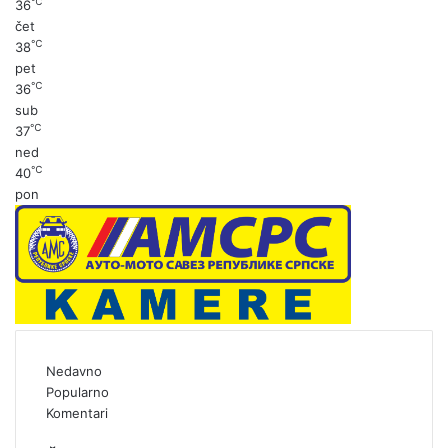
℃
36
čet
℃
38
pet
℃
36
sub
℃
37
ned
℃
40
pon
Nedavno
Popularno
Komentari