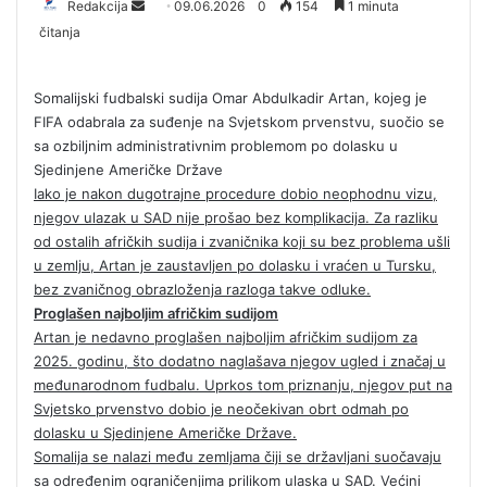
Redakcija
S
09.06.2026
0
154
1 minuta
čitanja
e
n
d
Somalijski fudbalski sudija Omar Abdulkadir Artan, kojeg je
a
FIFA odabrala za suđenje na Svjetskom prvenstvu, suočio se
n
sa ozbiljnim administrativnim problemom po dolasku u
e
Sjedinjene Američke Države
m
Iako je nakon dugotrajne procedure dobio neophodnu vizu,
a
njegov ulazak u SAD nije prošao bez komplikacija. Za razliku
od ostalih afričkih sudija i zvaničnika koji su bez problema ušli
i
u zemlju, Artan je zaustavljen po dolasku i vraćen u Tursku,
l
bez zvaničnog obrazloženja razloga takve odluke.
Proglašen najboljim afričkim sudijom
Artan je nedavno proglašen najboljim afričkim sudijom za
2025. godinu, što dodatno naglašava njegov ugled i značaj u
međunarodnom fudbalu. Uprkos tom priznanju, njegov put na
Svjetsko prvenstvo dobio je neočekivan obrt odmah po
dolasku u Sjedinjene Američke Države.
Somalija se nalazi među zemljama čiji se državljani suočavaju
sa određenim ograničenjima prilikom ulaska u SAD. Većini