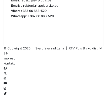
Email:
redakcija@rtvpuls.ba
Email:
direktor@rtvpulsbrcko.ba
Viber: +387 66 863-529
Whatsapp: +387 66 863-529
© Copyright 2026 | Sva prava zadržana | RTV Puls Brčko distrikt
BiH
Impresum
Kontakt
Facebook
X
Pinterest
YouTube
Instagram
TikTok
Threads