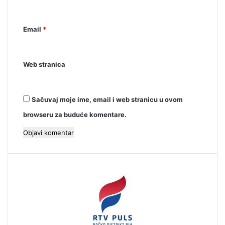
r
*
Email
*
Web stranica
Sačuvaj moje ime, email i web stranicu u ovom
browseru za buduće komentare.