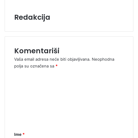
Redakcija
Komentariši
Vaša email adresa neće biti objavljivana.
Neophodna
polja su označena sa
*
K
o
m
e
n
t
a
Ime
*