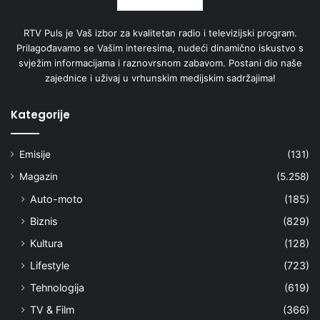
RTV Puls je Vaš izbor za kvalitetan radio i televizijski program.
Prilagođavamo se Vašim interesima, nudeći dinamično iskustvo s
svježim informacijama i raznovrsnom zabavom. Postani dio naše
zajednice i uživaj u vrhunskim medijskim sadržajima!
Kategorije
Emisije
(131)
Magazin
(5.258)
Auto-moto
(185)
Biznis
(829)
Kultura
(128)
Lifestyle
(723)
Tehnologija
(619)
TV & Film
(366)