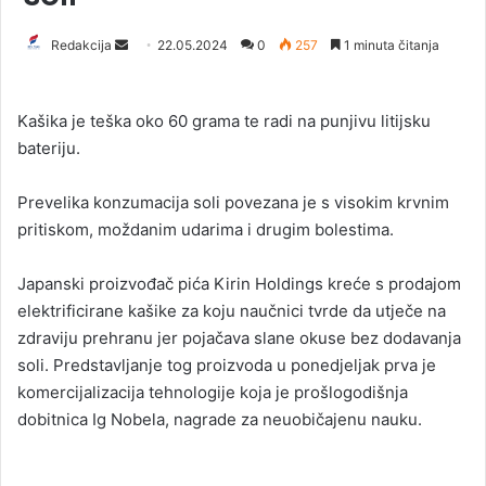
Redakcija
S
22.05.2024
0
257
1 minuta čitanja
e
n
Kašika je teška oko 60 grama te radi na punjivu litijsku
d
bateriju.
a
n
Prevelika konzumacija soli povezana je s visokim krvnim
e
pritiskom, moždanim udarima i drugim bolestima.
m
a
i
Japanski proizvođač pića Kirin Holdings kreće s prodajom
l
elektrificirane kašike za koju naučnici tvrde da utječe na
zdraviju prehranu jer pojačava slane okuse bez dodavanja
soli. Predstavljanje tog proizvoda u ponedjeljak prva je
komercijalizacija tehnologije koja je prošlogodišnja
dobitnica Ig Nobela, nagrade za neuobičajenu nauku.