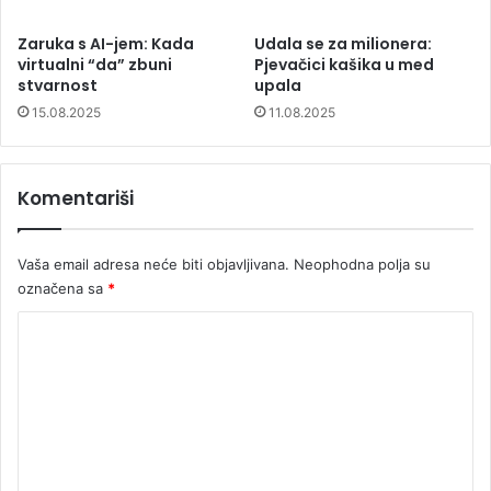
Zaruka s AI-jem: Kada
Udala se za milionera:
virtualni “da” zbuni
Pjevačici kašika u med
stvarnost
upala
15.08.2025
11.08.2025
Komentariši
Vaša email adresa neće biti objavljivana.
Neophodna polja su
označena sa
*
K
o
m
e
n