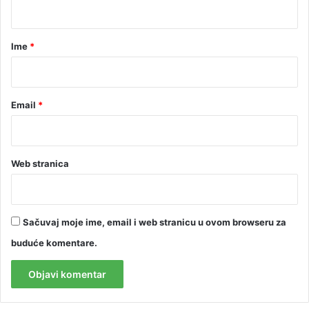
t
a
r
Ime
*
*
Email
*
Web stranica
Sačuvaj moje ime, email i web stranicu u ovom browseru za
buduće komentare.