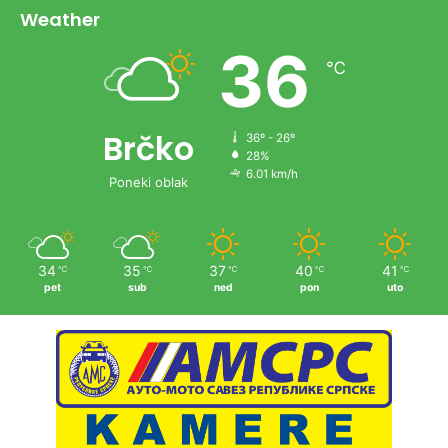
Weather
36
℃
Brčko
36º - 26º
28%
6.01 km/h
Poneki oblak
34
35
37
40
41
℃
℃
℃
℃
℃
pet
sub
ned
pon
uto