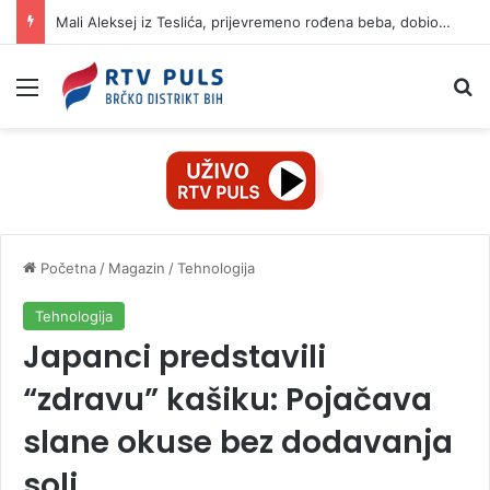
Mali Aleksej iz Teslića, prijevremeno rođena beba, dobio životnu bitku na UKC-u Srpske
Izbornik
Pr
Početna
/
Magazin
/
Tehnologija
Tehnologija
Japanci predstavili
“zdravu” kašiku: Pojačava
slane okuse bez dodavanja
soli