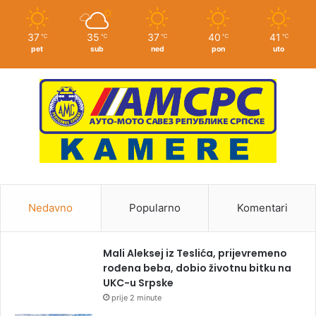
37
35
37
40
41
℃
℃
℃
℃
℃
pet
sub
ned
pon
uto
Nedavno
Popularno
Komentari
Mali Aleksej iz Teslića, prijevremeno
rođena beba, dobio životnu bitku na
UKC-u Srpske
prije 2 minute