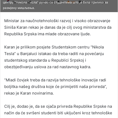
Redakcija
S
31.10.2025
0
181
1 minuta čitanja
центру "Никола Тесла" ручао са студентима што је била прилика за
размјену мишљења.
e
n
Ministar za naučnotehnološki razvoj i visoko obrazovanje
d
Siniša Karan rekao je danas da je cilj ovog ministarstva da
a
Republika Srpska ima mlade obrazovane ljude.
n
e
Karan je prilikom posjete Studentskom centru “Nikola
m
a
Tesla” u Banjaluci istakao da treba raditi na povećanju
i
studentskog standarda u Republici Srpskoj i
l
obezbjeđivanju uslova za rad nastavnog kadra.
“Mladi čovjek treba da razvija tehnološke inovacije radi
boljitka našeg društva koje će primijetiti naša privreda”,
rekao je Karan novinarima.
Cilj je, dodao je, da se ojača privreda Republike Srpske na
način da će svršeni studenti biti uključeni kroz tehnološke