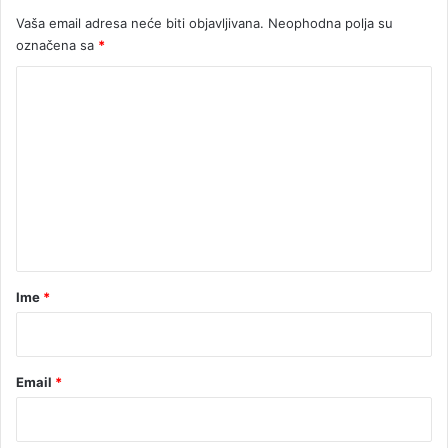
Vaša email adresa neće biti objavljivana.
Neophodna polja su
označena sa
*
K
o
m
e
n
t
a
r
Ime
*
*
Email
*