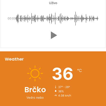
Uživo
00:00
Weather
36
℃
Brčko
37º - 26º
36%
4.08 km/h
Vedro nebo