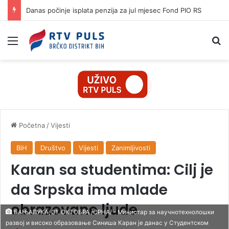
Danas počinje isplata penzija za jul mjesec Fond PIO RS
Izbornik
Pr
Početna
/
Vijesti
BiH
Društvo
Vijesti
Zanimljivosti
Karan sa studentima: Cilj je
da Srpska ima mlade
obrazovane ljude
БАЊАЛУКА, 31. ОКТОБРА /СРНА/ - Министар за научнотехнолошки
развој и високо образовање Синиша Каран је данас у Студентском