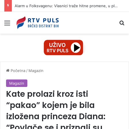
Alarm u Folksvagenu: Vlasnici traže hitne promene, u planu ukidanje 100.000 radnih mesta
Izbornik
Pr
Početna
/
Magazin
Magazin
Kate prolazi kroz isti
“pakao” kojem je bila
izložena princeza Diana:
“Povlače se i priznali su