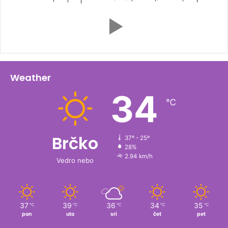
Weather
34
℃
Brčko
37º - 25º
28%
2.94 km/h
Vedro nebo
37
39
36
34
35
℃
℃
℃
℃
℃
pon
uto
sri
čet
pet