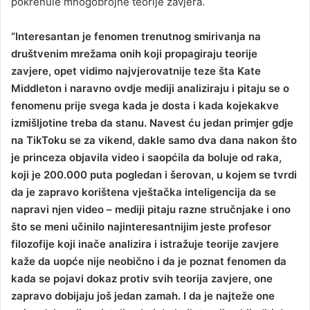
pokrenule mnogobrojne teorije zavjera.
“Interesantan je fenomen trenutnog smirivanja na
društvenim mrežama onih koji propagiraju teorije
zavjere, opet vidimo najvjerovatnije teze šta Kate
Middleton i naravno ovdje mediji analiziraju i pitaju se o
fenomenu prije svega kada je dosta i kada kojekakve
izmišljotine treba da stanu. Navest ću jedan primjer gdje
na TikToku se za vikend, dakle samo dva dana nakon što
je princeza objavila video i saopćila da boluje od raka,
koji je 200.000 puta pogledan i šerovan, u kojem se tvrdi
da je zapravo korištena vještačka inteligencija da se
napravi njen video – mediji pitaju razne stručnjake i ono
što se meni učinilo najinteresantnijim jeste profesor
filozofije koji inače analizira i istražuje teorije zavjere
kaže da uopće nije neobično i da je poznat fenomen da
kada se pojavi dokaz protiv svih teorija zavjere, one
zapravo dobijaju još jedan zamah. I da je najteže one