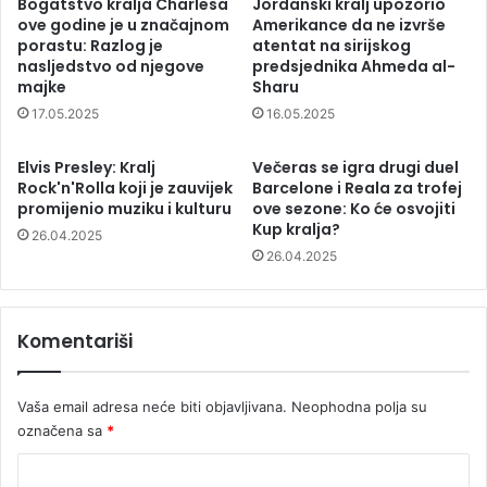
Bogatstvo kralja Charlesa
Jordanski kralj upozorio
ove godine je u značajnom
Amerikance da ne izvrše
porastu: Razlog je
atentat na sirijskog
nasljedstvo od njegove
predsjednika Ahmeda al-
majke
Sharu
17.05.2025
16.05.2025
Elvis Presley: Kralj
Večeras se igra drugi duel
Rock'n'Rolla koji je zauvijek
Barcelone i Reala za trofej
promijenio muziku i kulturu
ove sezone: Ko će osvojiti
Kup kralja?
26.04.2025
26.04.2025
Komentariši
Vaša email adresa neće biti objavljivana.
Neophodna polja su
označena sa
*
K