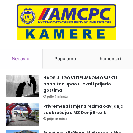
Nedavno
Popularno
Komentari
HAOS U UGOSTITELJSKOM OBJEKTU:
Naoružan upao u lokal i prijetio
gostima
prije 7 minuta
Privremena izmjena režima odvijanja
saobraćaja u MZ Donji Brezik
prije 15 minuta
Pucnjava u Brčkom: Muškarac teško