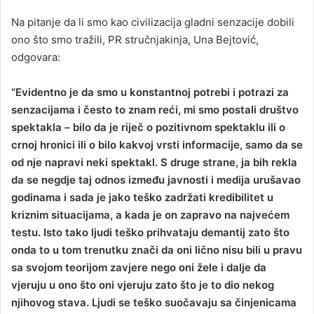
Na pitanje da li smo kao civilizacija gladni senzacije dobili
ono što smo tražili, PR stručnjakinja, Una Bejtović,
odgovara:
“Evidentno je da smo u konstantnoj potrebi i potrazi za
senzacijama i često to znam reći, mi smo postali društvo
spektakla – bilo da je riječ o pozitivnom spektaklu ili o
crnoj hronici ili o bilo kakvoj vrsti informacije, samo da se
od nje napravi neki spektakl. S druge strane, ja bih rekla
da se negdje taj odnos između javnosti i medija urušavao
godinama i sada je jako teško zadržati kredibilitet u
kriznim situacijama, a kada je on zapravo na najvećem
testu. Isto tako ljudi teško prihvataju demantij zato što
onda to u tom trenutku znači da oni lično nisu bili u pravu
sa svojom teorijom zavjere nego oni žele i dalje da
vjeruju u ono što oni vjeruju zato što je to dio nekog
njihovog stava. Ljudi se teško suočavaju sa činjenicama