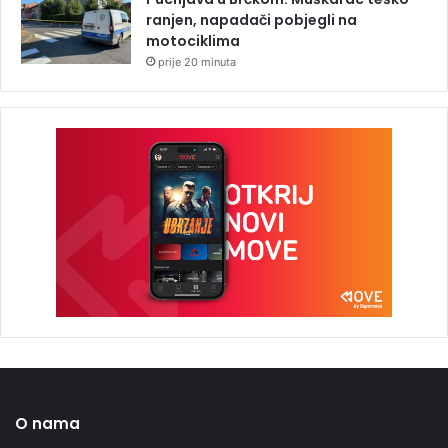
ranjen, napadači pobjegli na
motociklima
prije 20 minuta
O nama