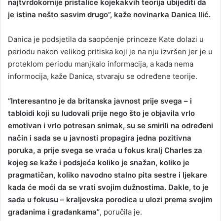
najtvrdokornije pristalice kojekakvih teorija ubijediti da
je istina nešto sasvim drugo”, kaže novinarka Danica Ilić.
Danica je podsjetila da saopćenje princeze Kate dolazi u
periodu nakon velikog pritiska koji je na nju izvršen jer je u
proteklom periodu manjkalo informacija, a kada nema
informocija, kaže Danica, stvaraju se određene teorije.
“Interesantno je da britanska javnost prije svega – i
tabloidi koji su ludovali prije nego što je objavila vrlo
emotivan i vrlo potresan snimak, su se smirili na određeni
način i sada se u javnosti propagira jedna pozitivna
poruka, a prije svega se vraća u fokus kralj Charles za
kojeg se kaže i podsjeća koliko je snažan, koliko je
pragmatičan, koliko navodno stalno pita sestre i ljekare
kada će moći da se vrati svojim dužnostima. Dakle, to je
sada u fokusu – kraljevska porodica u ulozi prema svojim
građanima i građankama”
, poručila je.