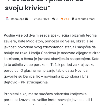
svoju krivicu”
Redakcija
S
26.03.2024
0
244
3 minutes read
e
n
Poslije više od dva mjeseca spekulacija i bizarnih teorija
d
zavjere, Kate Middleton, princeza od Velsa, obratila se
a
javnosti povodom svog zdravstenog stanja i saopćila da
n
boluje od raka. I kralju Charlesu je nedavno dijagnosticiran
e
karcinom, o čemu je javnost obavijestio saopćenjem. Kate
m
a
je to učinila video porukom. Težak period za kraljevsku
i
porodicu. O glasinama i pisanju tabloida za Novi dan
l
govorile su Danica Ilić – novinarka iz Londona i Una
Bejtović – PR stručnjakinja
.
Problemi s kojima se suočava britanska kraljevska
porodica izazvali su veliko inetersovanje javnosti, ali i