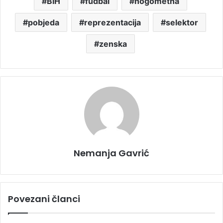
BIH
fudbal
nogometna
pobjeda
reprezentacija
selektor
zenska
Nemanja Gavrić
Povezani članci