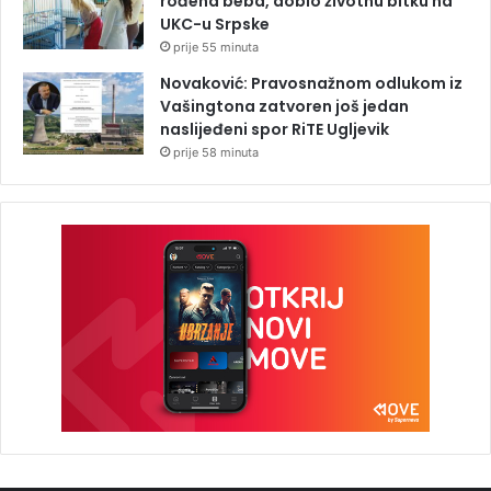
rođena beba, dobio životnu bitku na
UKC-u Srpske
prije 55 minuta
Novaković: Pravosnažnom odlukom iz
Vašingtona zatvoren još jedan
naslijeđeni spor RiTE Ugljevik
prije 58 minuta