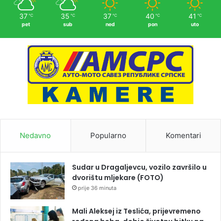
37
35
37
40
41
℃
℃
℃
℃
℃
pet
sub
ned
pon
uto
Nedavno
Popularno
Komentari
Sudar u Dragaljevcu, vozilo završilo u
dvorištu mljekare (FOTO)
prije 36 minuta
Mali Aleksej iz Teslića, prijevremeno