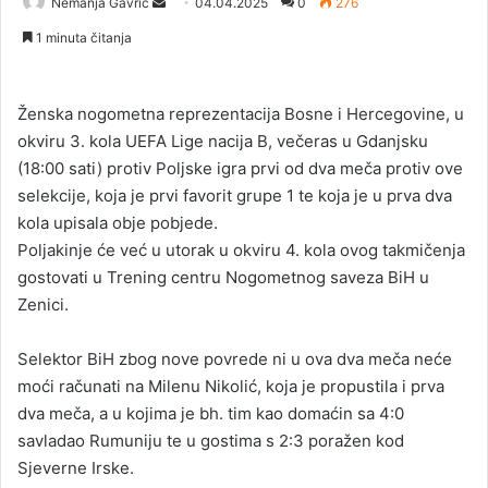
Nemanja Gavrić
S
04.04.2025
0
276
e
1 minuta čitanja
n
d
a
Ženska nogometna reprezentacija Bosne i Hercegovine, u
n
okviru 3. kola UEFA Lige nacija B, večeras u Gdanjsku
e
(18:00 sati) protiv Poljske igra prvi od dva meča protiv ove
m
selekcije, koja je prvi favorit grupe 1 te koja je u prva dva
a
kola upisala obje pobjede.
i
Poljakinje će već u utorak u okviru 4. kola ovog takmičenja
l
gostovati u Trening centru Nogometnog saveza BiH u
Zenici.
Selektor BiH zbog nove povrede ni u ova dva meča neće
moći računati na Milenu Nikolić, koja je propustila i prva
dva meča, a u kojima je bh. tim kao domaćin sa 4:0
savladao Rumuniju te u gostima s 2:3 poražen kod
Sjeverne Irske.