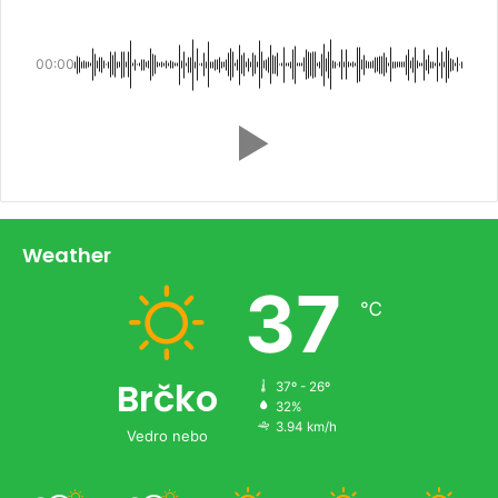
00:00
Weather
37
℃
Brčko
37º - 26º
32%
3.94 km/h
Vedro nebo