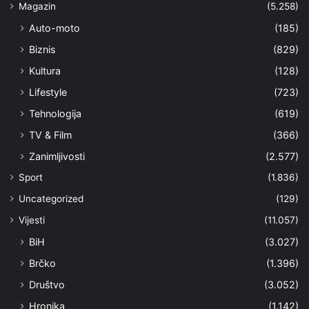
Magazin
(5.258)
Auto-moto
(185)
Biznis
(829)
Kultura
(128)
Lifestyle
(723)
Tehnologija
(619)
TV & Film
(366)
Zanimljivosti
(2.577)
Sport
(1.836)
Uncategorized
(129)
Vijesti
(11.057)
BiH
(3.027)
Brčko
(1.396)
Društvo
(3.052)
Hronika
(1.142)