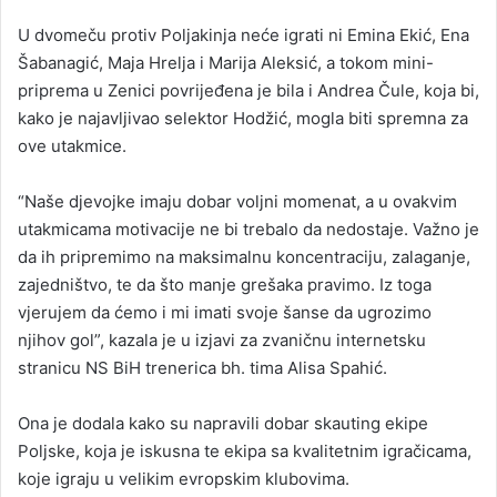
U dvomeču protiv Poljakinja neće igrati ni Emina Ekić, Ena
Šabanagić, Maja Hrelja i Marija Aleksić, a tokom mini-
priprema u Zenici povrijeđena je bila i Andrea Čule, koja bi,
kako je najavljivao selektor Hodžić, mogla biti spremna za
ove utakmice.
“Naše djevojke imaju dobar voljni momenat, a u ovakvim
utakmicama motivacije ne bi trebalo da nedostaje. Važno je
da ih pripremimo na maksimalnu koncentraciju, zalaganje,
zajedništvo, te da što manje grešaka pravimo. Iz toga
vjerujem da ćemo i mi imati svoje šanse da ugrozimo
njihov gol”, kazala je u izjavi za zvaničnu internetsku
stranicu NS BiH trenerica bh. tima Alisa Spahić.
Ona je dodala kako su napravili dobar skauting ekipe
Poljske, koja je iskusna te ekipa sa kvalitetnim igračicama,
koje igraju u velikim evropskim klubovima.