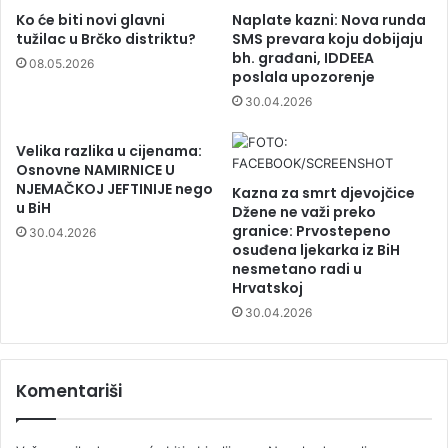
Ko će biti novi glavni
Naplate kazni: Nova runda
tužilac u Brčko distriktu?
SMS prevara koju dobijaju
bh. građani, IDDEEA
08.05.2026
poslala upozorenje
30.04.2026
Velika razlika u cijenama:
Osnovne NAMIRNICE U
NJEMAČKOJ JEFTINIJE nego
Kazna za smrt djevojčice
u BiH
Džene ne važi preko
granice: Prvostepeno
30.04.2026
osuđena ljekarka iz BiH
nesmetano radi u
Hrvatskoj
30.04.2026
Komentariši