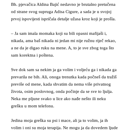
Bh. pjevačica Aldina Bajić nedavno je brutalno pretučena
od strane svog supruga Adisa Cigure, a sada je u svojoj
prvoj ispovijesti ispričala detalje užasa kroz koji je prošla.
– Ja sam imala momaka koji su bili opasni mafijaši i,
nikada, ama baš nikada ni jedan mi nije ružnu riječ rekao,
a ne da je digao ruku na mene. A, to je sve zbog toga što
sam korektna i poštena.
Sve dok sam sa nekim ja ga volim i voljeću ga i nikada ga
prevarila ne bih. Ali, onoga trenutka kada počneš da tražiš
previše od mene, kada shvatim da nema više privatnog
života, osim poslovnog, onda počinje da se sve to ljulja.
Neka me pljune svako u lice ako nađe nešto ili neku
grešku u mom telefonu.
Jedina moja greška su psi i mace, ali ja to volim, ja ih
volim i oni su moja terapija. Ne mogu ja da dovedem ljude