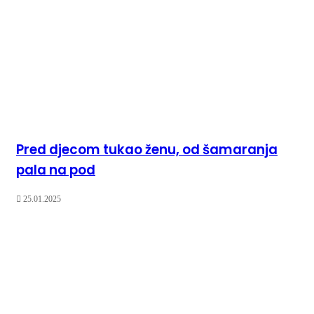
Pred djecom tukao ženu, od šamaranja
pala na pod
25.01.2025