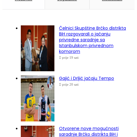
Čelnici Skupštine Brčko distrikta
BiH razgovarali o jačanju
privredne saradnje sa
Istanbulskom privrednom
komorom
prije 19 sati
Gajić i Drljić jačaju Tempo
prije 20 sati
Otvorene nove mogućnosti
saradnje Brčko distrikta BiH i