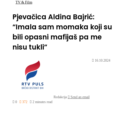
TV & Film
Pjevačica Aldina Bajrić:
“Imala sam momaka koji su
bili opasni mafijaš pa me
nisu tukli”
16.10.2024
Redakcija
Send an email
0
372
2 minutes read