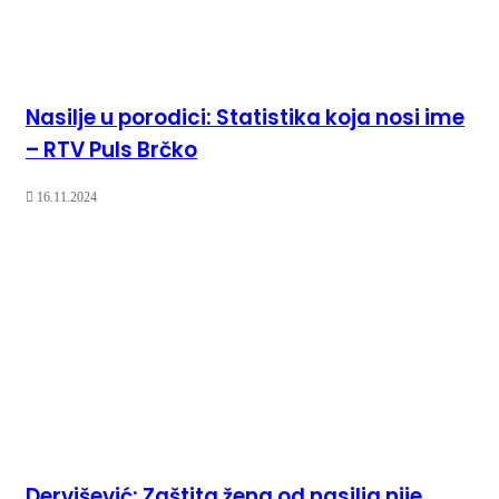
Nasilje u porodici: Statistika koja nosi ime
– RTV Puls Brčko
16.11.2024
Dervišević: Zaštita žena od nasilja nije