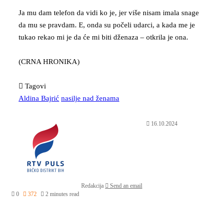
Ja mu dam telefon da vidi ko je, jer više nisam imala snage
da mu se pravdam. E, onda su počeli udarci, a kada me je
tukao rekao mi je da će mi biti dženaza – otkrila je ona.
(CRNA HRONIKA)
Tagovi
Aldina Bajrić
nasilje nad ženama
16.10.2024
Redakcija
Send an email
0
372
2 minutes read