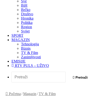
Sve
BiH
Brčko
Društvo
Hronika
Politika
Region
Svijet
SPORT
MAGAZIN
Tehnologija
Biznis
TV & Film
Zanimljivosti
EMISIJE
RTV PULS – UŽIVO
Pretraži
Početna
/
Magazin
/
TV & Film