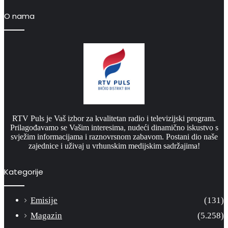
O nama
RTV Puls je Vaš izbor za kvalitetan radio i televizijski program.
Prilagođavamo se Vašim interesima, nudeći dinamično iskustvo s
svježim informacijama i raznovrsnom zabavom. Postani dio naše
zajednice i uživaj u vrhunskim medijskim sadržajima!
Kategorije
Emisije
(131)
Magazin
(5.258)