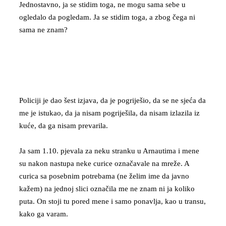
Jednostavno, ja se stidim toga, ne mogu sama sebe u
ogledalo da pogledam. Ja se stidim toga, a zbog čega ni
sama ne znam?
Policiji je dao šest izjava, da je pogriješio, da se ne sjeća da
me je istukao, da ja nisam pogriješila, da nisam izlazila iz
kuće, da ga nisam prevarila.
Ja sam 1.10. pjevala za neku stranku u Arnautima i mene
su nakon nastupa neke curice označavale na mreže. A
curica sa posebnim potrebama (ne želim ime da javno
kažem) na jednoj slici označila me ne znam ni ja koliko
puta. On stoji tu pored mene i samo ponavlja, kao u transu,
kako ga varam.