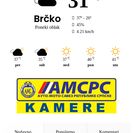
31
Brčko
37º - 26º
45%
Poneki oblak
4.21 km/h
℃
℃
℃
℃
℃
37
35
37
40
41
pet
sub
ned
pon
uto
Nedavno
Popularno
Komentari