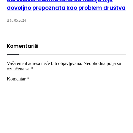
dovoljno prepoznata kao problem društva
16.05.2024
Komentariši
Vaša email adresa neće biti objavljivana.
Neophodna polja su
označena sa
*
Komentar
*