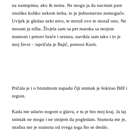
na nastupima, ako ih nema. Ne mogu ja da nacrtam pare
onoliko koliko nekom treba, to je jednostavno nemoguće.
Uvijek je gledao neki nivo, te moraš ovo te moraš ono. Ne
moram ja ništa. Živjela sam sa pet maraka sa mojom
mamom i petoro braće i sestara, navikla sam tako i to je
moj život – ispričala je Bajić, prenosi Kurir.
Pričala je i o brutalnom napadu čiji snimak je šokirao BiH i
region.
Kada me udario nogom u glavu, e tu je bio moj kraj. Ja taj
snimak ne mogu i ne smijem da pogledam. Sramota me je,
strašna me je sramota od svega toga što se desilo.