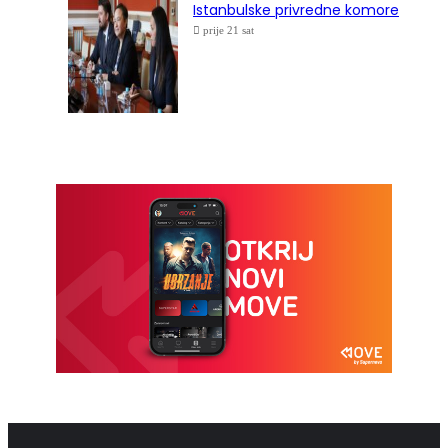
Istanbulske privredne komore
prije 21 sat