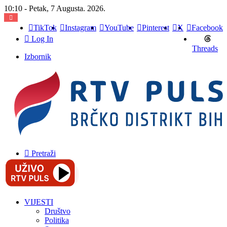
10:10 - Petak, 7 Augusta. 2026.
TikTok
Instagram
YouTube
Pinterest
X
Facebook
Log In
Threads
Izbornik
Pretraži
VIJESTI
Društvo
Politika