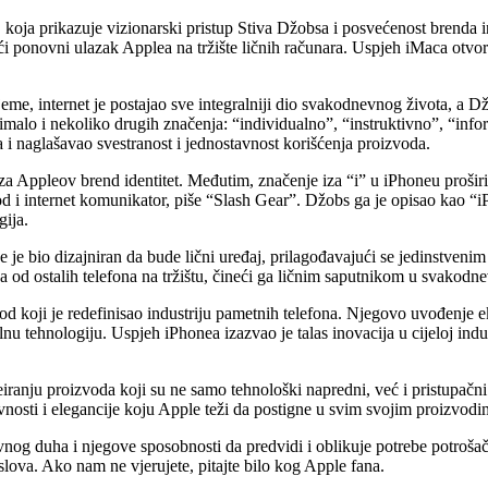
a, koja prikazuje vizionarski pristup Stiva Džobsa i posvećenost brenda
ući ponovni ulazak Applea na tržište ličnih računara. Uspjeh iMaca otvor
ijeme, internet je postajao sve integralniji dio svakodnevnog života, 
 je imalo i nekoliko drugih značenja: “individualno”, “instruktivno”, “inf
a i naglašavao svestranost i jednostavnost korišćenja proizvoda.
za Appleov brend identitet. Međutim, značenje iza “i” u iPhoneu prošir
Pod i internet komunikator, piše “Slash Gear”. Džobs ga je opisao kao “iP
gija.
ne je bio dizajniran da bude lični uređaj, prilagođavajući se jedinstven
 ga od ostalih telefona na tržištu, čineći ga ličnim saputnikom u svakod
zvod koji je redefinisao industriju pametnih telefona. Njegovo uvođenje 
nu tehnologiju. Uspjeh iPhonea izazvao je talas inovacija u cijeloj indus
eiranju proizvoda koji su ne samo tehnološki napredni, već i pristupačni
vnosti i elegancije koju Apple teži da postigne u svim svojim proizvodi
ivnog duha i njegove sposobnosti da predvidi i oblikuje potrebe potroš
 slova. Ako nam ne vjerujete, pitajte bilo kog Apple fana.