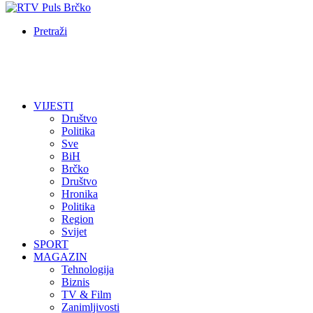
Pretraži
VIJESTI
Društvo
Politika
Sve
BiH
Brčko
Društvo
Hronika
Politika
Region
Svijet
SPORT
MAGAZIN
Tehnologija
Biznis
TV & Film
Zanimljivosti