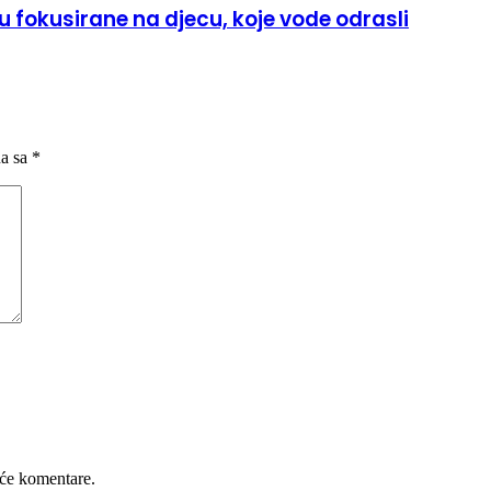
 fokusirane na djecu, koje vode odrasli
na sa
*
će komentare.