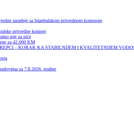
privredne saradnje sa Istanbulskom privrednom komorom
nbulske privredne komore
no nije za piće
 žene za 42.000 KM
REPCI – KORAK KA STABILNIJEM I KVALITETNIJEM VOD
enja
vima za 7.8.2026. godine