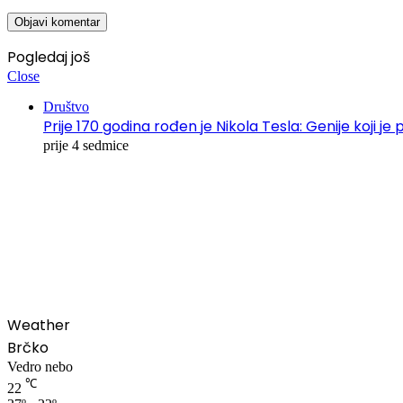
Pogledaj još
Close
Društvo
Prije 170 godina rođen je Nikola Tesla: Genije koji je 
prije 4 sedmice
00:00
Weather
Brčko
Vedro nebo
℃
22