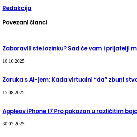
Redakcija
Povezani članci
Zaboravili ste lozinku? Sad će vam i prijatelji
16.10.2025
Zaruka s AI-jem: Kada virtualni “da” zbuni stv
15.08.2025
Appleov iPhone 17 Pro pokazan u različitim bo
30.07.2025