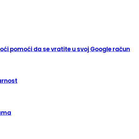
 moći pomoći da se vratite u svoj Google račun
arnost
jama