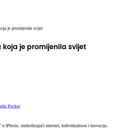
oja je promijenila svijet
 koja je promijenila svijet
niki
Pocket
u iPhone, simbolizujući internet, individualnost i inovaciju.