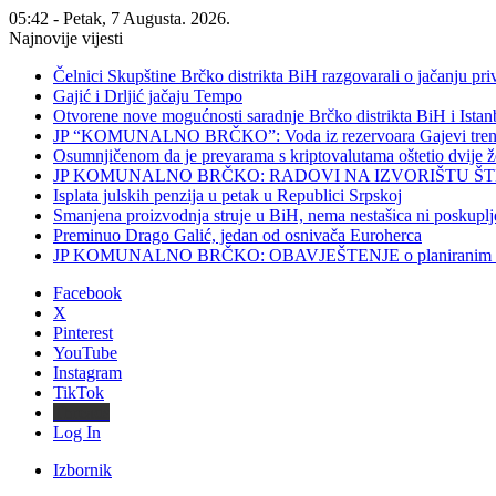
05:42 - Petak, 7 Augusta. 2026.
Najnovije vijesti
Čelnici Skupštine Brčko distrikta BiH razgovarali o jačanju 
Gajić i Drljić jačaju Tempo
Otvorene nove mogućnosti saradnje Brčko distrikta BiH i Ista
JP “KOMUNALNO BRČKO”: Voda iz rezervoara Gajevi trenut
Osumnjičenom da je prevarama s kriptovalutama oštetio dvije
JP KOMUNALNO BRČKO: RADOVI NA IZVORIŠTU ŠT
Isplata julskih penzija u petak u Republici Srpskoj
Smanjena proizvodnja struje u BiH, nema nestašica ni poskuplj
Preminuo Drago Galić, jedan od osnivača Euroherca
JP KOMUNALNO BRČKO: OBAVJEŠTENJE o planiranim rado
Facebook
X
Pinterest
YouTube
Instagram
TikTok
Threads
Log In
Izbornik