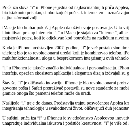
Priča iza slova “i” u iPhone je jedna od najfascinantnijih priča Apple
bio istaknuto prisutan, simbolizujući početak internet ere i označavaj
najtransformativniji.
iMac je bio hrabar pokušaj Applea da oživi svoje poslovanje. U to vr
i intuitivan pristup internetu. “i” u iMacu je stajalo za “internet”, ali
majstorski potez, koji je odjekivao kod potrošača na različitim nivoim
Kada je iPhone predstavljen 2007. godine, “i” je već postalo sinonim 
telefon; bio je to revolucionarni uređaj koji je kombinovao telefon, i
multifunkcionalnost i ulogu u besprekornom integrisanju ovih tehnolo
“i” u iPhoneu je takođe značilo individualnost i personalizaciju. iPho
interfejs, opsežan ekosistem aplikacija i elegantan dizajn izdvajali su
Štaviše, “i” je oličavalo inovaciju. iPhone je bio revolucionarni proi
govorna pošta i Safari pretraživač postavili su nove standarde za mobil
granice onoga što pametni telefon može da uradi.
Naslijeđe “i” traje do danas. Predstavlja trajnu posvećenost Applea kr
integrisanja tehnologije u svakodnevni život, oličavajući duh jednosta
U suštini, priča iza “i” u iPhoneu je svjedočanstvo Appleovog inovat
unapređuje individualna iskustva i podstiče kreativnost. “i” je više od