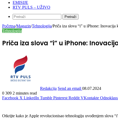
EMISIJE
RTV PULS – UŽIVO
Pretraži
Početna
/
Magazin
/
Tehnologija
/
Priča iza slova “i” u iPhone: Inovacija k
Tehnologija
Priča iza slova “i” u iPhone: Inovacija
Redakcija
Send an email
08.07.2024
0
309
2 minutes read
Facebook
X
LinkedIn
Tumblr
Pinterest
Reddit
VKontakte
Odnoklass
Otkrijte kako je Apple revolucionisao tehnologiju uvođenjem slova “i” 