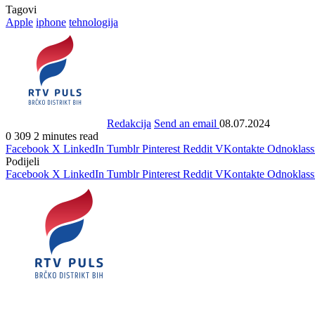
Tagovi
Apple
iphone
tehnologija
Redakcija
Send an email
08.07.2024
0
309
2 minutes read
Facebook
X
LinkedIn
Tumblr
Pinterest
Reddit
VKontakte
Odnoklass
Podijeli
Facebook
X
LinkedIn
Tumblr
Pinterest
Reddit
VKontakte
Odnoklass