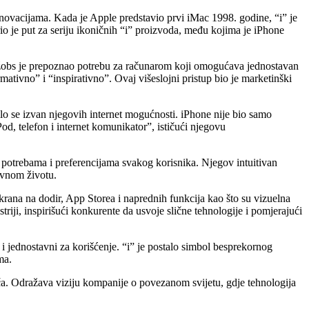
 inovacijama. Kada je Apple predstavio prvi iMac 1998. godine, “i” je
io je put za seriju ikoničnih “i” proizvoda, među kojima je iPhone
a Džobs je prepoznao potrebu za računarom koji omogućava jednostavan
ormativno” i “inspirativno”. Ovaj višeslojni pristup bio je marketinški
ilo se izvan njegovih internet mogućnosti. iPhone nije bio samo
od, telefon i internet komunikator”, ističući njegovu
im potrebama i preferencijama svakog korisnika. Njegov intuitivan
nevnom životu.
ekrana na dodir, App Storea i naprednih funkcija kao što su vizuelna
triji, inspirišući konkurente da usvoje slične tehnologije i pomjerajući
 i jednostavni za korišćenje. “i” je postalo simbol besprekornog
ma.
ača. Odražava viziju kompanije o povezanom svijetu, gdje tehnologija