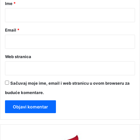
r
Ime
*
*
Email
*
Web stranica
Sačuvaj moje ime, email i web stranicu u ovom browseru za
buduće komentare.