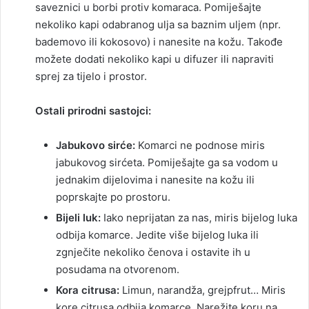
saveznici u borbi protiv komaraca. Pomiješajte
nekoliko kapi odabranog ulja sa baznim uljem (npr.
bademovo ili kokosovo) i nanesite na kožu. Takođe
možete dodati nekoliko kapi u difuzer ili napraviti
sprej za tijelo i prostor.
Ostali prirodni sastojci:
Jabukovo sirće:
Komarci ne podnose miris
jabukovog sirćeta. Pomiješajte ga sa vodom u
jednakim dijelovima i nanesite na kožu ili
poprskajte po prostoru.
Bijeli luk:
Iako neprijatan za nas, miris bijelog luka
odbija komarce. Jedite više bijelog luka ili
zgnječite nekoliko čenova i ostavite ih u
posudama na otvorenom.
Kora citrusa:
Limun, narandža, grejpfrut… Miris
kore citrusa odbija komarce. Narežite koru na