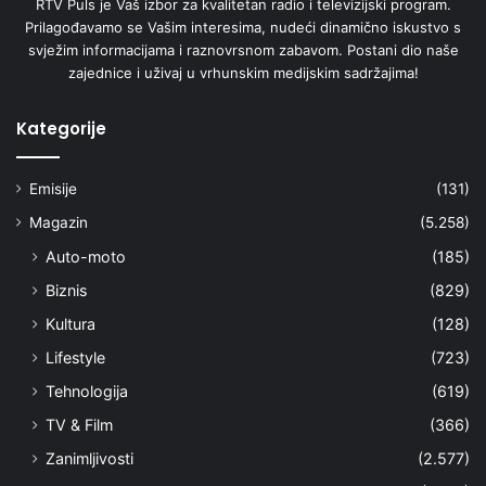
RTV Puls je Vaš izbor za kvalitetan radio i televizijski program.
Prilagođavamo se Vašim interesima, nudeći dinamično iskustvo s
svježim informacijama i raznovrsnom zabavom. Postani dio naše
zajednice i uživaj u vrhunskim medijskim sadržajima!
Kategorije
Emisije
(131)
Magazin
(5.258)
Auto-moto
(185)
Biznis
(829)
Kultura
(128)
Lifestyle
(723)
Tehnologija
(619)
TV & Film
(366)
Zanimljivosti
(2.577)