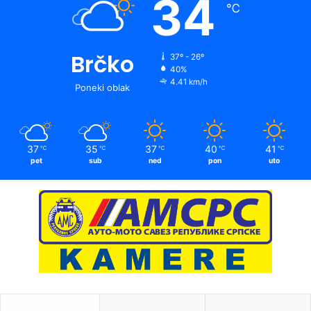
34
℃
Brčko
37º - 26º
40%
4.41 km/h
Poneki oblak
37
35
37
40
41
℃
℃
℃
℃
℃
pet
sub
ned
pon
uto