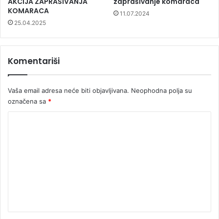
AKCIJA ZAPRAŠIVANJA
zaprašivanje komaraca
KOMARACA
11.07.2024
25.04.2025
Komentariši
Vaša email adresa neće biti objavljivana.
Neophodna polja su
označena sa
*
K
o
m
e
n
t
a