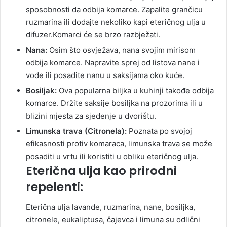
sposobnosti da odbija komarce. Zapalite grančicu
ruzmarina ili dodajte nekoliko kapi eteričnog ulja u
difuzer.Komarci će se brzo razbježati.
Nana:
Osim što osvježava, nana svojim mirisom
odbija komarce. Napravite sprej od listova nane i
vode ili posadite nanu u saksijama oko kuće.
Bosiljak:
Ova popularna biljka u kuhinji takođe odbija
komarce. Držite saksije bosiljka na prozorima ili u
blizini mjesta za sjedenje u dvorištu.
Limunska trava (Citronela):
Poznata po svojoj
efikasnosti protiv komaraca, limunska trava se može
posaditi u vrtu ili koristiti u obliku eteričnog ulja.
Eterična ulja kao prirodni
repelenti:
Eterična ulja lavande, ruzmarina, nane, bosiljka,
citronele, eukaliptusa, čajevca i limuna su odlični