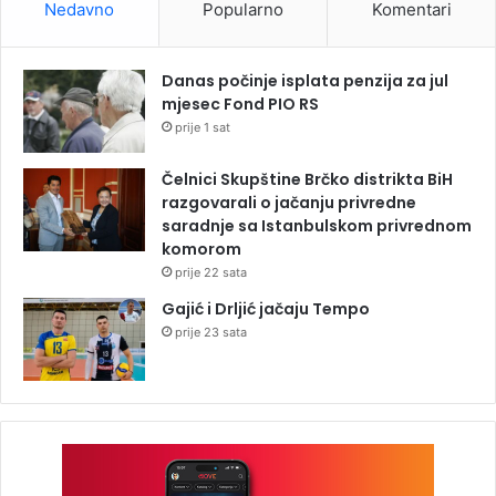
Nedavno
Popularno
Komentari
Danas počinje isplata penzija za jul
mjesec Fond PIO RS
prije 1 sat
Čelnici Skupštine Brčko distrikta BiH
razgovarali o jačanju privredne
saradnje sa Istanbulskom privrednom
komorom
prije 22 sata
Gajić i Drljić jačaju Tempo
prije 23 sata