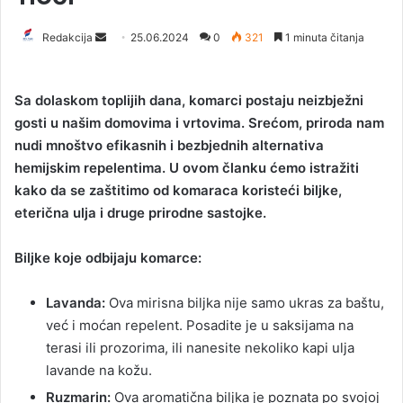
Redakcija
S
25.06.2024
0
321
1 minuta čitanja
e
n
Sa dolaskom toplijih dana, komarci postaju neizbježni
d
gosti u našim domovima i vrtovima. Srećom, priroda nam
a
nudi mnoštvo efikasnih i bezbjednih alternativa
n
hemijskim repelentima. U ovom članku ćemo istražiti
e
kako da se zaštitimo od komaraca koristeći biljke,
m
a
eterična ulja i druge prirodne sastojke.
i
l
Biljke koje odbijaju komarce:
Lavanda:
Ova mirisna biljka nije samo ukras za baštu,
već i moćan repelent. Posadite je u saksijama na
terasi ili prozorima, ili nanesite nekoliko kapi ulja
lavande na kožu.
Ruzmarin:
Ova aromatična biljka je poznata po svojoj