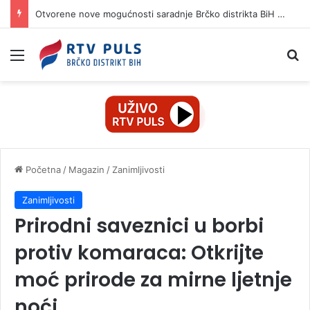
Otvorene nove mogućnosti saradnje Brčko distrikta BiH i Istanbulske privredne komore
Izbornik
Pr
Početna
/
Magazin
/
Zanimljivosti
Zanimljivosti
Prirodni saveznici u borbi
protiv komaraca: Otkrijte
moć prirode za mirne ljetnje
noći