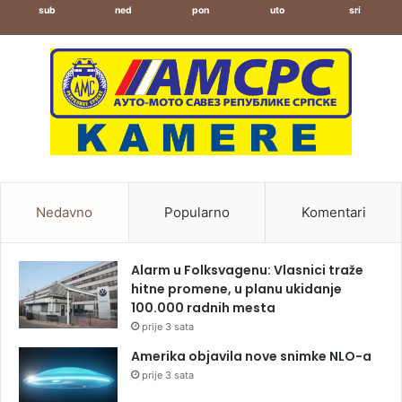
sub
ned
pon
uto
sri
Nedavno
Popularno
Komentari
Alarm u Folksvagenu: Vlasnici traže
hitne promene, u planu ukidanje
100.000 radnih mesta
prije 3 sata
Amerika objavila nove snimke NLO-a
prije 3 sata