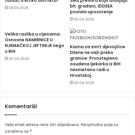
tužilac u Brčko distriktu?
SMS prevara koju dobijaju
bh. građani, IDDEEA
08.05.2026
poslala upozorenje
30.04.2026
Velika razlika u cijenama:
Osnovne NAMIRNICE U
NJEMAČKOJ JEFTINIJE nego
Kazna za smrt djevojčice
u BiH
Džene ne važi preko
granice: Prvostepeno
30.04.2026
osuđena ljekarka iz BiH
nesmetano radi u
Hrvatskoj
30.04.2026
Komentariši
Vaša email adresa neće biti objavljivana.
Neophodna polja su
označena sa
*