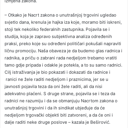
izmjena zakona.
– Otkako je Nacrt zakona o unutrašnjoj trgovini ugledao
svjetlo dana, krenula je hajka iza koje, moramo biti iskreni,
stoji tek nekoliko federalnih zastupnika. Pojavila se i
studija, koja je zapravo subjektivna analiza određenih
praksi, preko koje su određeni političari pokušali napraviti
ličnu promociju. Naša obaveza je da budemo glas radnica i
radnika, a priču o zabrani rada nedjeljom trebamo vratiti
tamo gdje pripada i odakle je potekla, a to su samo radnici.
Cilj istraživanja je bio pokazati i dokazati da radnice i
ranici ne žele raditi nedjeljom i praznicima, jer se u
javnosti pojavila teza da oni žele raditi, ali da nisi
adekvatno plaćeni. S druge strane, pojavila se i teza da
radnici ne razumiju i da se obmanjuju Nacrtom zakona o
unutrašnjoj trgovini i da ih sindikat ubjeđuje da će
nedjeljom trgovački objekti biti zatvoreni, a da će oni i
dalje raditi neke druge poslove – kazala je Beširović.