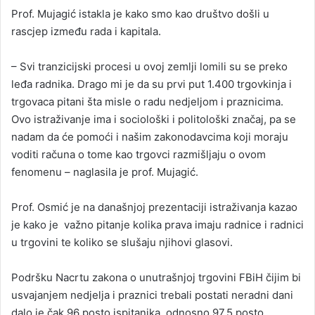
Prof. Mujagić istakla je kako smo kao društvo došli u
rascjep između rada i kapitala.
– Svi tranzicijski procesi u ovoj zemlji lomili su se preko
leđa radnika. Drago mi je da su prvi put 1.400 trgovkinja i
trgovaca pitani šta misle o radu nedjeljom i praznicima.
Ovo istraživanje ima i sociološki i politološki značaj, pa se
nadam da će pomoći i našim zakonodavcima koji moraju
voditi računa o tome kao trgovci razmišljaju o ovom
fenomenu – naglasila je prof. Mujagić.
Prof. Osmić je na današnjoj prezentaciji istraživanja kazao
je kako je važno pitanje kolika prava imaju radnice i radnici
u trgovini te koliko se slušaju njihovi glasovi.
Podršku Nacrtu zakona o unutrašnjoj trgovini FBiH čijim bi
usvajanjem nedjelja i praznici trebali postati neradni dani
dalo je čak 96 posto ispitanika, odnosno 97,5 posto