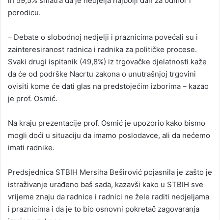
ih 59,5% smatra da je nedjelja najbolji dan za odmor i
porodicu.
– Debate o slobodnoj nedjelji i praznicima povećali su i
zainteresiranost radnica i radnika za političke procese.
Svaki drugi ispitanik (49,8%) iz trgovačke djelatnosti kaže
da će od podrške Nacrtu zakona o unutrašnjoj trgovini
ovisiti kome će dati glas na predstojećim izborima – kazao
je prof. Osmić.
Na kraju prezentacije prof. Osmić je upozorio kako bismo
mogli doći u situaciju da imamo poslodavce, ali da nećemo
imati radnike.
Predsjednica STBIH Mersiha Beširović pojasnila je zašto je
istraživanje urađeno baš sada, kazavši kako u STBIH sve
vrijeme znaju da radnice i radnici ne žele raditi nedjeljama
i praznicima i da je to bio osnovni pokretač zagovaranja