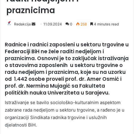
praznicima
Redakcija
S
11.09.2024
0
268
4 minutes read
e
n
Radnice i radnici zaposleni u sektoru trgovine u
d
Federaciji BiH ne žele raditi nedjeljom i
a
praznicima. Osnovni je to zaključak istraživanja
n
o stavovima zaposlenih u sektoru trgovine o
e
radu nedjeljom i praznicima, koje su na uzorku
m
od 1.442 osobe proveli prof. dr. Amer Osmić i
a
prof. dr. Nermina Mujagić sa Fakulteta
i
političkih nauka Univerziteta u Sarajevu.
l
Istraživanje se bavilo sociološko-kulturalnim aspektom
zabrane rada nedjeljom u sektoru trgovine, a rađeno je u
organizaciji Sindikata radnika trgovine i uslužnih
djelatnosti BiH.