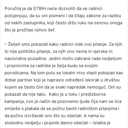
Poručila je da STBIH neće dozvoliti da se radnici
potcjenjuju, da su oni pismeni i da čitaju zakone za razliku
od nekih zastupnika, koji često dižu ruku na osnovu onoga
što je pročitao njihov šef.
– Željeli smo pokazati kako radnici vide ovo pitanje. Za njih
to nije političko pitanje, za njih ono nema ni vjerske ni
nacionalne pozadine. Jedini motiv zabrane rada nedjeljom
i praznicima za radnike je želja budu sa svojim
porodicama. Na tom putu se lokalni nivo vlasti pokazao kao
dobar partner koji je napravio određeni iskorak u društvu
kojem se često čini da je svaki napredak nemoguć. Oni su
pokazali da nije tako. Kako je u toku i predizborna
kampanja, ovo je način da pozovemo ljude čija nam se lica
smiješe s plakata da se počnu baviti radničkim pitanjima i
da počnu izvršavati ono što su obećali. A nama su
slobodnu nedjelju i praznik davno obećali – istakla je