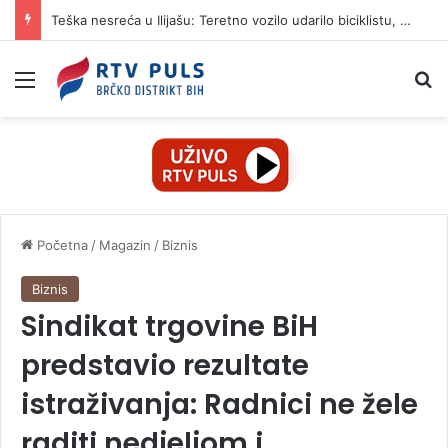
Teška nesreća u Ilijašu: Teretno vozilo udarilo biciklistu, 75-godišnjak zadržan u bolnici
Izbornik
Pr
Početna
/
Magazin
/
Biznis
Biznis
Sindikat trgovine BiH
predstavio rezultate
istraživanja: Radnici ne žele
raditi nedjeljom i