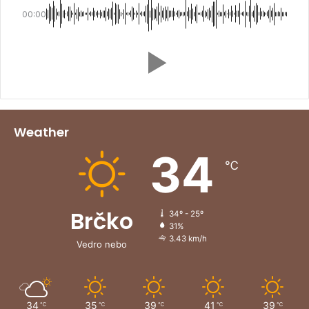
00:00
Weather
34
℃
Brčko
34º - 25º
31%
3.43 km/h
Vedro nebo
34
35
39
41
39
℃
℃
℃
℃
℃