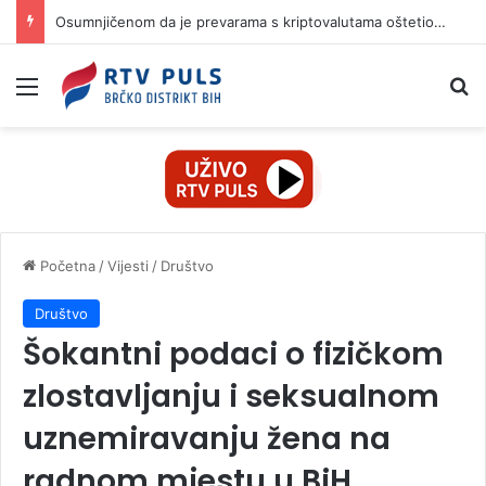
Osumnjičenom da je prevarama s kriptovalutama oštetio dvije žene za 42.000 KM
Izbornik
Pr
Početna
/
Vijesti
/
Društvo
Društvo
Šokantni podaci o fizičkom
zlostavljanju i seksualnom
uznemiravanju žena na
radnom mjestu u BiH