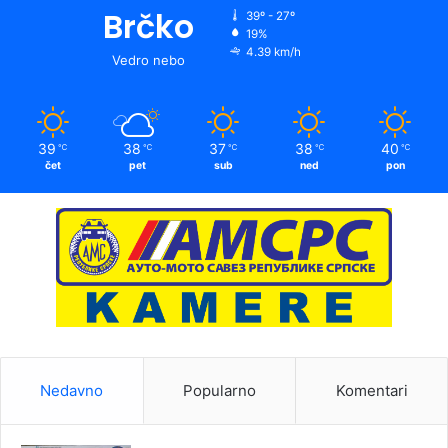
Brčko
39º - 27º
19%
4.39 km/h
Vedro nebo
39
38
37
38
40
℃
℃
℃
℃
℃
čet
pet
sub
ned
pon
Nedavno
Popularno
Komentari