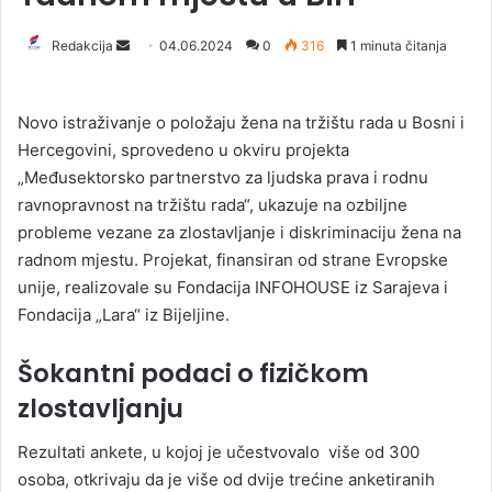
Redakcija
S
04.06.2024
0
316
1 minuta čitanja
e
n
Novo istraživanje o položaju žena na tržištu rada u Bosni i
d
Hercegovini, sprovedeno u okviru projekta
a
„Međusektorsko partnerstvo za ljudska prava i rodnu
n
ravnopravnost na tržištu rada“, ukazuje na ozbiljne
e
probleme vezane za zlostavljanje i diskriminaciju žena na
m
a
radnom mjestu. Projekat, finansiran od strane Evropske
i
unije, realizovale su Fondacija INFOHOUSE iz Sarajeva i
l
Fondacija „Lara“ iz Bijeljine.
Šokantni podaci o fizičkom
zlostavljanju
Rezultati ankete, u kojoj je učestvovalo više od 300
osoba, otkrivaju da je više od dvije trećine anketiranih