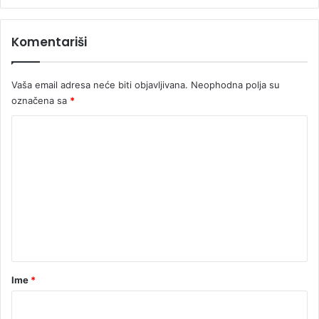
Komentariši
Vaša email adresa neće biti objavljivana.
Neophodna polja su
označena sa
*
K
o
m
e
n
t
a
r
Ime
*
*