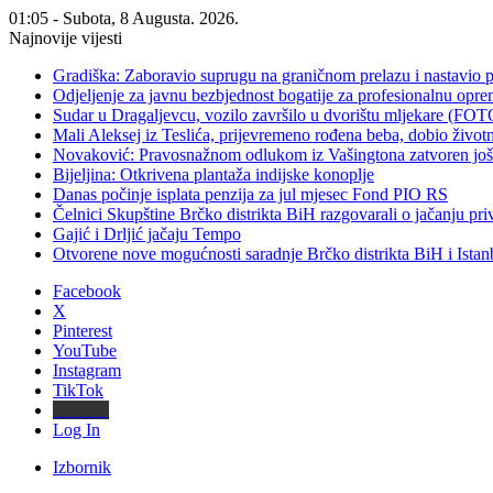
01:05 - Subota, 8 Augusta. 2026.
Najnovije vijesti
Gradiška: Zaboravio suprugu na graničnom prelazu i nastavio 
Odjeljenje za javnu bezbjednost bogatije za profesionalnu opr
Sudar u Dragaljevcu, vozilo završilo u dvorištu mljekare (FOT
Mali Aleksej iz Teslića, prijevremeno rođena beba, dobio živ
Novaković: Pravosnažnom odlukom iz Vašingtona zatvoren još 
Bijeljina: Otkrivena plantaža indijske konoplje
Danas počinje isplata penzija za jul mjesec Fond PIO RS
Čelnici Skupštine Brčko distrikta BiH razgovarali o jačanju 
Gajić i Drljić jačaju Tempo
Otvorene nove mogućnosti saradnje Brčko distrikta BiH i Ista
Facebook
X
Pinterest
YouTube
Instagram
TikTok
Threads
Log In
Izbornik