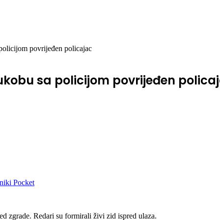
policijom povrijeđen policajac
sukobu sa policijom povrijeđen polica
niki
Pocket
red zgrade. Redari su formirali živi zid ispred ulaza.