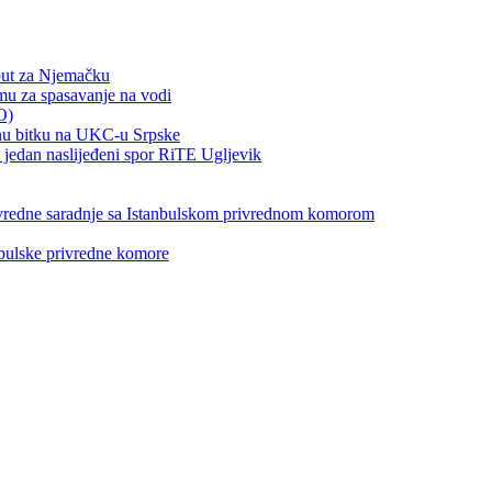
put za Njemačku
emu za spasavanje na vodi
O)
otnu bitku na UKC-u Srpske
jedan naslijeđeni spor RiTE Ugljevik
privredne saradnje sa Istanbulskom privrednom komorom
nbulske privredne komore