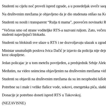
Studenti su cijelu noć proveli ispred zgrade, a u ponedeljak uveče saopš
Na društvenim mrežama je objavljeno da je dio studenata otišao na Ko
Studenti su nosili i transparent “Rulja ti mama”, posvećen novinarki RT
“Večeras smo od strane voditeljke RTS-a nazvani ruljom. Zato, večera
studenti najavljujući blokadu.
Studenti su blokirali sve ulaze u RTS i ne dozvoljavaju ulazak u zgradi,
Ministar unutrašnjih poslova Ivica Dačić je izjavio da policija nije d
kroz okupljene.
Jedan policajac je u tom metežu povrijeđen, a predsjednik Srbije Ale
Međutim, na video snimcima objavljenim na društvenim mrežama vidi se
Studenti su objavili na društvenim mrežama da su im neophodni kišobra
Potrebne su i male i velike flašice vode, sokovi, energetska pića, slatk
Donacije je potrebno doneti ispred RTS u Takovskoj.
(NEZAVISNE)