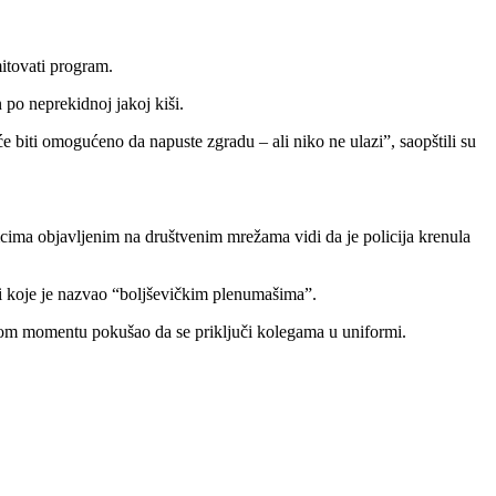
itovati program.
n po neprekidnoj jakoj kiši.
biti omogućeno da napuste zgradu – ali niko ne ulazi”, saopštili su
imcima objavljenim na društvenim mrežama vidi da je policija krenula
ti koje je nazvao “boljševičkim plenumašima”.
dnom momentu pokušao da se priključi kolegama u uniformi.