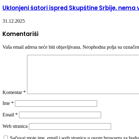
Uklonjeni šatori ispred Skupštine Srbije, nema
31.12.2025
Komentariši
Vaša email adresa neće biti objavljivana.
Neophodna polja su označe
Komentar
*
Ime
*
Email
*
Web stranica
Sačuvaj moje ime, email i web stranicu u ovom browseru za budu