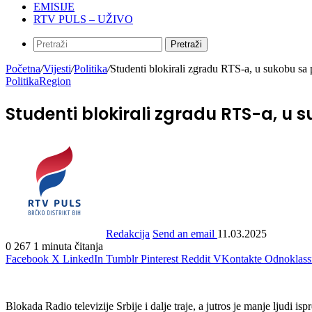
EMISIJE
RTV PULS – UŽIVO
Pretraži
Početna
/
Vijesti
/
Politika
/
Studenti blokirali zgradu RTS-a, u sukobu sa 
Politika
Region
Studenti blokirali zgradu RTS-a, u 
Redakcija
Send an email
11.03.2025
0
267
1 minuta čitanja
Facebook
X
LinkedIn
Tumblr
Pinterest
Reddit
VKontakte
Odnoklass
Blokada Radio televizije Srbije i dalje traje, a jutros je manje ljudi isp