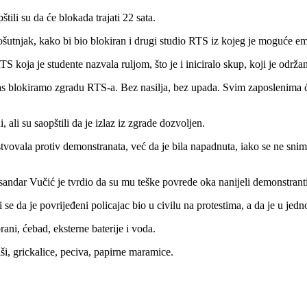
tili su da će blokada trajati 22 sata.
šutnjak, kako bi bio blokiran i drugi studio RTS iz kojeg je moguće em
S koja je studente nazvala ruljom, što je i iniciralo skup, koji je održa
s blokiramo zgradu RTS-a. Bez nasilja, bez upada. Svim zaposlenima će 
 ali su saopštili da je izlaz iz zgrade dozvoljen.
ejstvovala protiv demonstranata, već da je bila napadnuta, iako se ne sn
ksandar Vučić je tvrdio da su mu teške povrede oka nanijeli demonstran
 da je povrijeđeni policajac bio u civilu na protestima, a da je u je
ni, ćebad, eksterne baterije i voda.
iši, grickalice, peciva, papirne maramice.