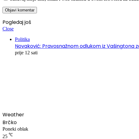
Pogledaj još
Close
Politika
Novaković: Pravosnažnom odlukom iz Vašingtona zatv
prije 12 sati
00:00
Weather
Brčko
Poneki oblak
℃
25