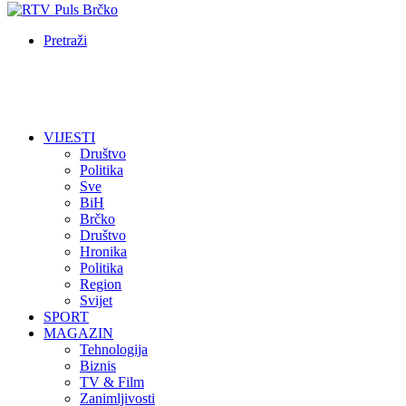
Pretraži
VIJESTI
Društvo
Politika
Sve
BiH
Brčko
Društvo
Hronika
Politika
Region
Svijet
SPORT
MAGAZIN
Tehnologija
Biznis
TV & Film
Zanimljivosti