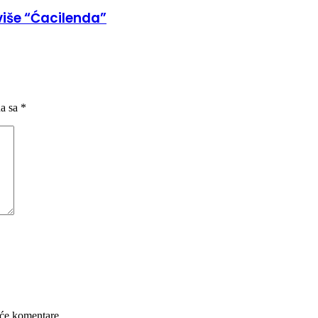
 više “Ćacilenda”
na sa
*
će komentare.