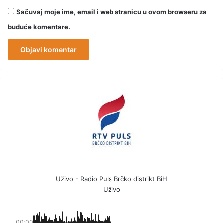
Sačuvaj moje ime, email i web stranicu u ovom browseru za
buduće komentare.
Uživo - Radio Puls Brčko distrikt BiH
Uživo
00:00