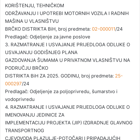
KORIŠTENJU, TEHNIČKOM
ODRŽAVANJU I UPOTREBI MOTORNIH VOZILA I RADNIH
MAŠINA U VLASNIŠTVU
BRČKO DISTRIKTA BiH, broj predmeta:
02-000011
/24
Predlagač: Odjeljenje za javne poslove
3. RAZMATRANJE I USVAJANJE PRIJEDLOGA ODLUKE O
USVAJANJU GODIŠNJEG PLANA
GAZDOVANJA ŠUMAMA U PRIVATNOM VLASNIŠTVU NA
PODRUČJU BRČKO
DISTRIKTA BiH ZA 2025. GODINU, broj predmeta:
25-
000297
/24
Predlagač: Odjeljenje za poljoprivredu, šumarstvo i
vodoprivredu
4. RAZMATRANJE I USVAJANJE PRIJEDLOGA ODLUKE O
IMENOVANJU JEDINICE ZA
IMPLEMENTACIJU PROJEKTA (JIP) IZGRADNJE GLAVNOG
TRANSPORTNOG
CJEVOVODA PLAZULJE-POTOČARI I PRIPADAJUĆIH