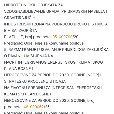
HIDROTEHNIČKIH OBJEKATA ZA
VODOSNABDIJEVANJE GRADA, PRIGRADSKIH NASELJA I
GRAVITIRAJUĆIH
INDUSTRIJSKIH ZONA NA PODRUČJU BRČKO DISTRIKTA
BIH SA IZVORIŠTA
PLAZULJE, broj predmeta:
05-000799
/20
Predlagač: Odjeljenje za komunalne poslove
5. RAZMATRANJE I USVAJANJE PRIJEDLOGA ZAKLJUČKA
O DAVANJU MIŠLJENJA NA
NACRT INTEGRISANOG ENERGETSKOG I KLIMATSKOG
PLANA BOSNE I
HERCEGOVINE ZA PERIOD DO 2030. GODINE (NECP) I
STRATEŠKU PROCJENU UTICAJA
NA ŽIVOTNU SREDINU ZA INTEGRISANI ENERGETSKI I
KLIMATSKI PLAN BOSNE I
HERCEGOVINE ZA PERIOD DO 2030. GODINE, broj
predmeta:
48-000062
/25
Predlagač: Odjeljenje za komunalne poslove