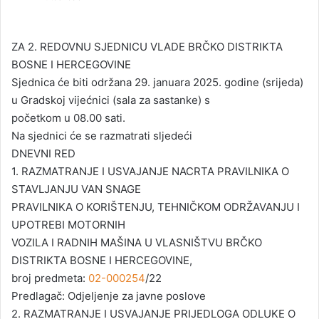
n
d
a
ZA 2. REDOVNU SJEDNICU VLADE BRČKO DISTRIKTA
n
BOSNE I HERCEGOVINE
e
Sjednica će biti održana 29. januara 2025. godine (srijeda)
m
u Gradskoj vijećnici (sala za sastanke) s
a
početkom u 08.00 sati.
i
Na sjednici će se razmatrati sljedeći
l
DNEVNI RED
1. RAZMATRANJE I USVAJANJE NACRTA PRAVILNIKA O
STAVLЈANJU VAN SNAGE
PRAVILNIKA O KORIŠTENJU, TEHNIČKOM ODRŽAVANJU I
UPOTREBI MOTORNIH
VOZILA I RADNIH MAŠINA U VLASNIŠTVU BRČKO
DISTRIKTA BOSNE I HERCEGOVINE,
broj predmeta:
02-000254
/22
Predlagač: Odjeljenje za javne poslove
2. RAZMATRANJE I USVAJANJE PRIJEDLOGA ODLUKE O