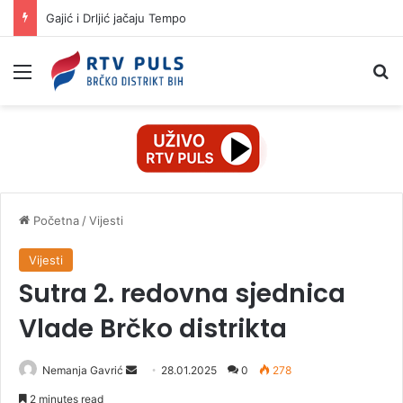
Gajić i Drljić jačaju Tempo
Izbornik
Pr
Početna
/
Vijesti
Vijesti
Sutra 2. redovna sjednica
Vlade Brčko distrikta
Nemanja Gavrić
S
28.01.2025
0
278
e
2 minutes read