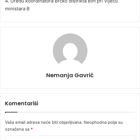
4. Uredu koordinatora Brčko distrikta BiH pri Vijeću
ministara B
Nemanja Gavrić
Komentariši
Vaša email adresa neće biti objavljivana.
Neophodna polja su
označena sa
*