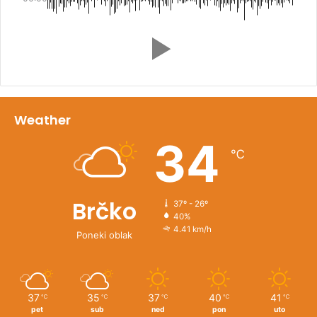
Weather
34
℃
Brčko
37º - 26º
40%
4.41 km/h
Poneki oblak
37
35
37
40
41
℃
℃
℃
℃
℃
pet
sub
ned
pon
uto