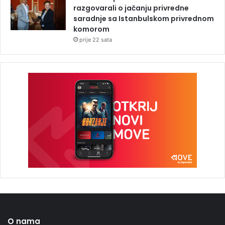
razgovarali o jačanju privredne
saradnje sa Istanbulskom privrednom
komorom
prije 22 sata
O nama