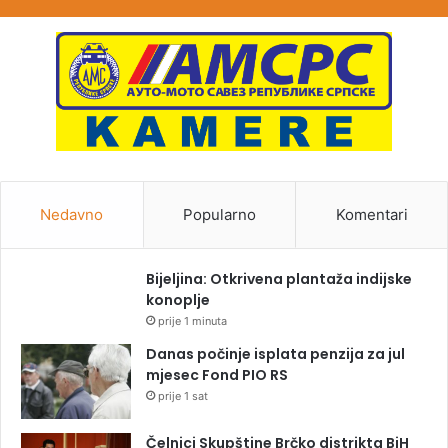
Nedavno
Popularno
Komentari
Bijeljina: Otkrivena plantaža indijske
konoplje
prije 1 minuta
Danas počinje isplata penzija za jul
mjesec Fond PIO RS
prije 1 sat
Čelnici Skupštine Brčko distrikta BiH