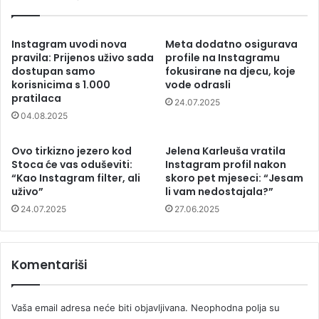
Instagram uvodi nova
Meta dodatno osigurava
pravila: Prijenos uživo sada
profile na Instagramu
dostupan samo
fokusirane na djecu, koje
korisnicima s 1.000
vode odrasli
pratilaca
24.07.2025
04.08.2025
Ovo tirkizno jezero kod
Jelena Karleuša vratila
Stoca će vas oduševiti:
Instagram profil nakon
“Kao Instagram filter, ali
skoro pet mjeseci: “Jesam
uživo”
li vam nedostajala?”
24.07.2025
27.06.2025
Komentariši
Vaša email adresa neće biti objavljivana.
Neophodna polja su