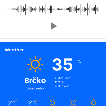
00:00
Weather
35
℃
Brčko
39º - 27º
28%
3.15 km/h
Vedro nebo