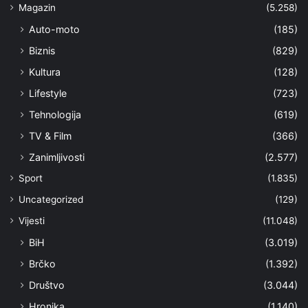
Magazin
(5.258)
Auto-moto
(185)
Biznis
(829)
Kultura
(128)
Lifestyle
(723)
Tehnologija
(619)
TV & Film
(366)
Zanimljivosti
(2.577)
Sport
(1.835)
Uncategorized
(129)
Vijesti
(11.048)
BiH
(3.019)
Brčko
(1.392)
Društvo
(3.044)
Hronika
(1.140)