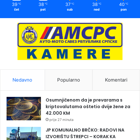
39
38
37
38
40
℃
℃
℃
℃
℃
čet
pet
sub
ned
pon
Nedavno
Popularno
Komentari
Osumnjičenom da je prevarama s
kriptovalutama oštetio dvije žene za
42.000 KM
prije 27 minuta
JP KOMUNALNO BRČKO: RADOVI NA
IZVORIŠTU ŠTREPCI – KORAK KA