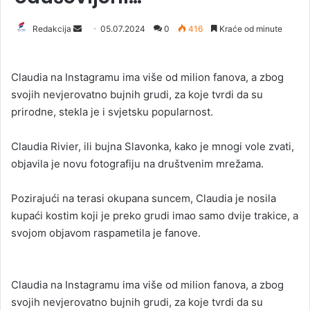
Redakcija
S
05.07.2024
0
416
Kraće od minute
e
n
Claudia na Instagramu ima više od milion fanova, a zbog
d
svojih nevjerovatno bujnih grudi, za koje tvrdi da su
a
prirodne, stekla je i svjetsku popularnost.
n
e
Claudia Rivier, ili bujna Slavonka, kako je mnogi vole zvati,
m
a
objavila je novu fotografiju na društvenim mrežama.
i
l
Pozirajući na terasi okupana suncem, Claudia je nosila
kupaći kostim koji je preko grudi imao samo dvije trakice, a
svojom objavom raspametila je fanove.
Claudia na Instagramu ima više od milion fanova, a zbog
svojih nevjerovatno bujnih grudi, za koje tvrdi da su