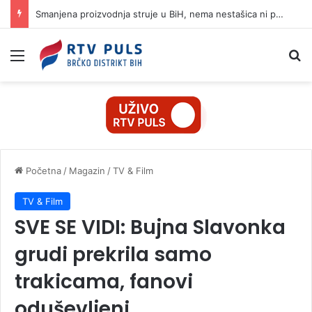
Smanjena proizvodnja struje u BiH, nema nestašica ni poskupljenja
Izbornik
Pr
Početna
/
Magazin
/
TV & Film
TV & Film
SVE SE VIDI: Bujna Slavonka
grudi prekrila samo
trakicama, fanovi
oduševljeni…