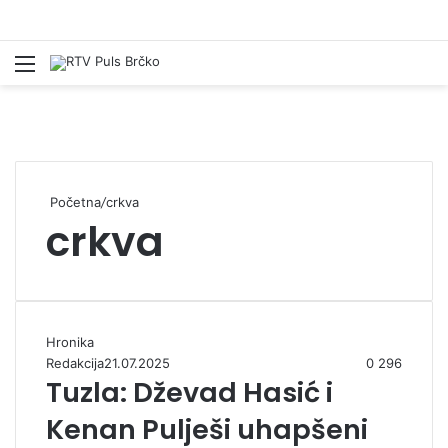
Izbornik
Pr
Početna
/
crkva
crkva
Hronika
Redakcija
21.07.2025
0
296
Tuzla: Dževad Hasić i
Kenan Pulješi uhapšeni