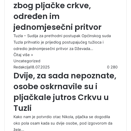
zbog pljačke crkve,
određen im
jednomjesečni pritvor
Tuzla – Sudija za prethodni postupak Općinskog suda
Tuzla prihvatio je prijedlog postupajućeg tužioca i
odredio jednomjesečni pritvor za Dževada…
Čitaj više »
Uncategorized
Redakcija
18.07.2025
0
280
Dvije, za sada nepoznate,
osobe oskrnavile su i
pljačkale jutros Crkvu u
Tuzli
Kako nam je potvrdio otac Nikola, pljačka se dogodila
oko pola osam kada su dvije osobe, pod izgovorom da
žele…