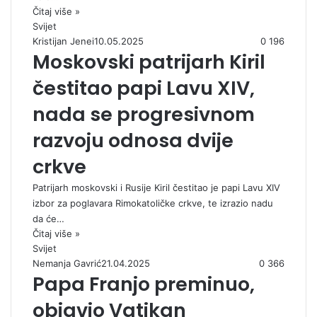
Čitaj više »
Svijet
Kristijan Jenei
10.05.2025
0
196
Moskovski patrijarh Kiril
čestitao papi Lavu XIV,
nada se progresivnom
razvoju odnosa dvije
crkve
Patrijarh moskovski i Rusije Kiril čestitao je papi Lavu XIV
izbor za poglavara Rimokatoličke crkve, te izrazio nadu
da će…
Čitaj više »
Svijet
Nemanja Gavrić
21.04.2025
0
366
Papa Franjo preminuo,
objavio Vatikan