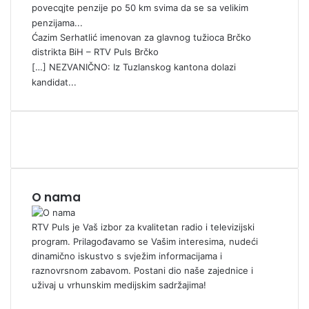
povecqjte penzije po 50 km svima da se sa velikim
penzijama...
Ćazim Serhatlić imenovan za glavnog tužioca Brčko
distrikta BiH – RTV Puls Brčko
[…] NEZVANIČNO: Iz Tuzlanskog kantona dolazi
kandidat...
O nama
RTV Puls je Vaš izbor za kvalitetan radio i televizijski
program. Prilagođavamo se Vašim interesima, nudeći
dinamično iskustvo s svježim informacijama i
raznovrsnom zabavom. Postani dio naše zajednice i
uživaj u vrhunskim medijskim sadržajima!