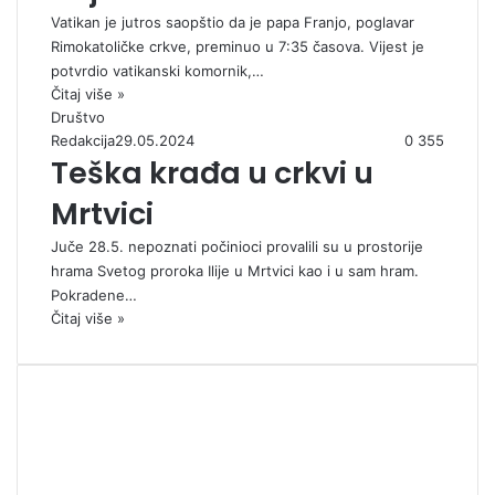
Vatikan je jutros saopštio da je papa Franjo, poglavar
Rimokatoličke crkve, preminuo u 7:35 časova. Vijest je
potvrdio vatikanski komornik,…
Čitaj više »
Društvo
Redakcija
29.05.2024
0
355
Teška krađa u crkvi u
Mrtvici
Juče 28.5. nepoznati počinioci provalili su u prostorije
hrama Svetog proroka Ilije u Mrtvici kao i u sam hram.
Pokradene…
Čitaj više »
00:00