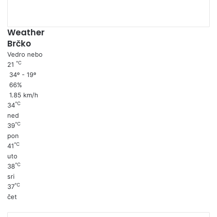
Weather
Brčko
Vedro nebo
℃
21
34º - 19º
66%
1.85 km/h
℃
34
ned
℃
39
pon
℃
41
uto
℃
38
sri
℃
37
čet