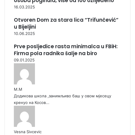
osoba poginula, više od 100 ozlijeđeno
16.03.2025
Otvoren Dom za stara lica “Trifunčević”
u Bijeljini
10.06.2025
Prve posljedice rasta minimalca u FBiH:
Firma pola radnika šalje na biro
09.01.2025
М.М
Додикова школа ,занимљиво баш у овом мјесецу
кренуо на Косов...
Vesna Sivcevic