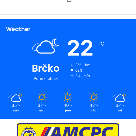
Weather
22
℃
Brčko
35º - 19º
62%
3.4 km/h
Poneki oblak
35
37
40
42
37
℃
℃
℃
℃
℃
sub
ned
pon
uto
sri