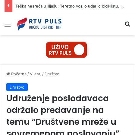
Teška nesreća u Ilijašu: Teretno vozilo udarilo biciklistu, 75-godišnjak zadržan u bolnici
Izbornik
Pr
Početna
/
Vijesti
/
Društvo
Društvo
Udruženje poslodavaca
održalo predavanje na
temu “Društvene mreže u
savremenom poslovanju”