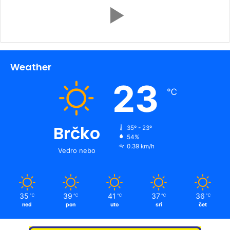
Weather
23
℃
Brčko
35º - 23º
54%
0.39 km/h
Vedro nebo
35
39
41
37
36
℃
℃
℃
℃
℃
ned
pon
uto
sri
čet