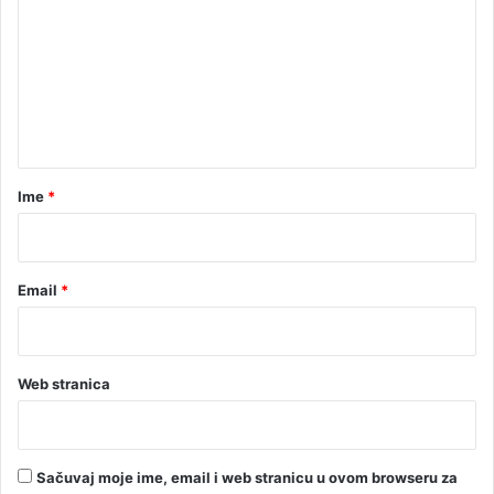
m
e
n
t
a
r
Ime
*
*
Email
*
Web stranica
Sačuvaj moje ime, email i web stranicu u ovom browseru za