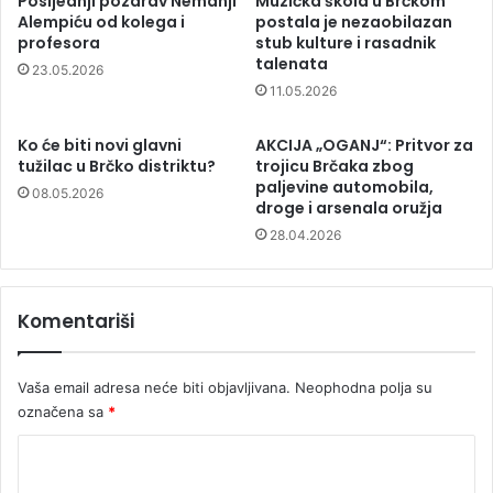
Posljednji pozdrav Nemanji
Muzička škola u Brčkom
Alempiću od kolega i
postala je nezaobilazan
profesora
stub kulture i rasadnik
talenata
23.05.2026
11.05.2026
Ko će biti novi glavni
AKCIJA „OGANJ“: Pritvor za
tužilac u Brčko distriktu?
trojicu Brčaka zbog
paljevine automobila,
08.05.2026
droge i arsenala oružja
28.04.2026
Komentariši
Vaša email adresa neće biti objavljivana.
Neophodna polja su
označena sa
*
K
o