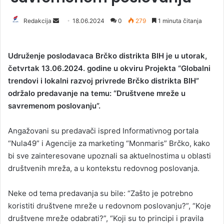
Redakcija
S
18.06.2024
0
279
1 minuta čitanja
e
n
Udruženje poslodavaca Brčko distrikta BIH je u utorak,
d
četvrtak 13.06.2024. godine u okviru Projekta “Globalni
a
trendovi i lokalni razvoj privrede Brčko distrikta BIH”
n
održalo predavanje na temu: “Društvene mreže u
e
savremenom poslovanju”.
m
a
i
Angažovani su predavači ispred Informativnog portala
l
“Nula49” i Agencije za marketing “Monmaris” Brčko, kako
bi sve zainteresovane upoznali sa aktuelnostima u oblasti
društvenih mreža, a u kontekstu redovnog poslovanja.
Neke od tema predavanja su bile: “Zašto je potrebno
koristiti društvene mreže u redovnom poslovanju?”, “Koje
društvene mreže odabrati?”, “Koji su to principi i pravila