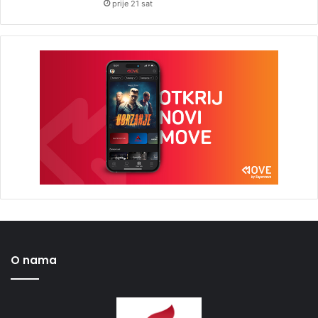
prije 21 sat
O nama