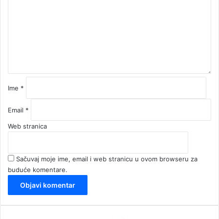
e
n
t
a
r
*
Ime
*
Email
*
Web stranica
Sačuvaj moje ime, email i web stranicu u ovom browseru za
buduće komentare.