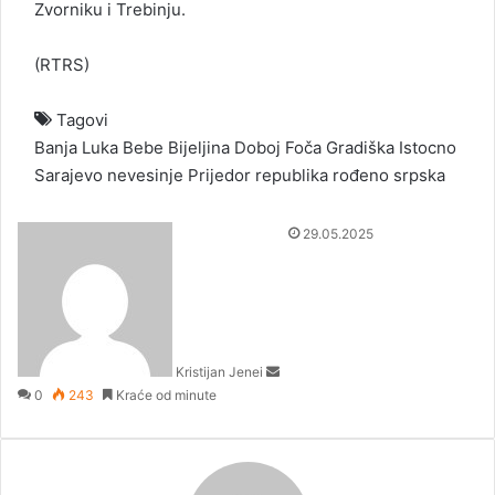
Zvorniku i Trebinju.
(
RTRS
)
Tagovi
Banja Luka
Bebe
Bijeljina
Doboj
Foča
Gradiška
Istocno
Sarajevo
nevesinje
Prijedor
republika
rođeno
srpska
S
29.05.2025
e
n
d
a
n
Kristijan Jenei
e
0
243
Kraće od minute
m
a
i
l