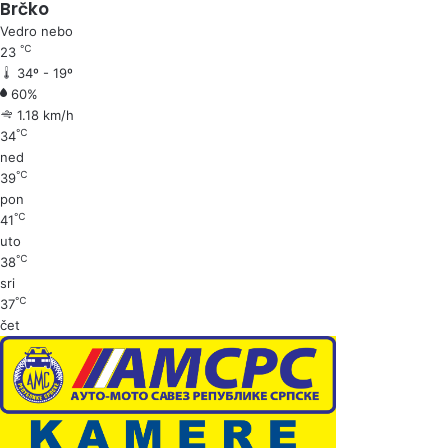
Brčko
Vedro nebo
℃
23
34º - 19º
60%
1.18 km/h
℃
34
ned
℃
39
pon
℃
41
uto
℃
38
sri
℃
37
čet