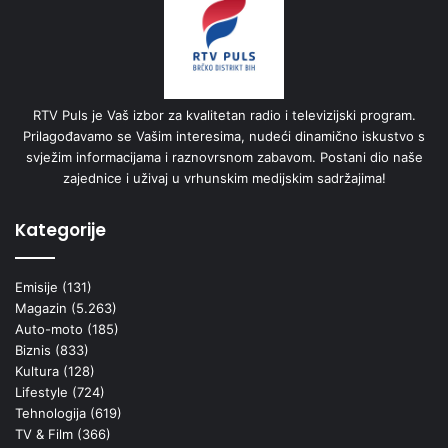
RTV Puls je Vaš izbor za kvalitetan radio i televizijski program.
Prilagođavamo se Vašim interesima, nudeći dinamično iskustvo s
svježim informacijama i raznovrsnom zabavom. Postani dio naše
zajednice i uživaj u vrhunskim medijskim sadržajima!
Kategorije
Emisije
(131)
Magazin
(5.263)
Auto-moto
(185)
Biznis
(833)
Kultura
(128)
Lifestyle
(724)
Tehnologija
(619)
TV & Film
(366)