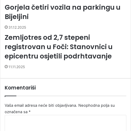
Gorjela četiri vozila na parkingu u
Bijeljini
31.12.2025
Zemljotres od 2,7 stepeni
registrovan u Foči: Stanovnici u
epicentru osjetili podrhtavanje
11.11.2025
Komentariši
Vaša email adresa neće biti objavljivana.
Neophodna polja su
označena sa
*
K
o
m