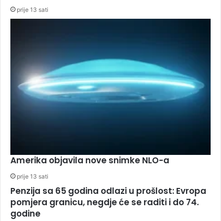
prije 13 sati
Amerika objavila nove snimke NLO-a
prije 13 sati
Penzija sa 65 godina odlazi u prošlost: Evropa
pomjera granicu, negdje će se raditi i do 74.
godine