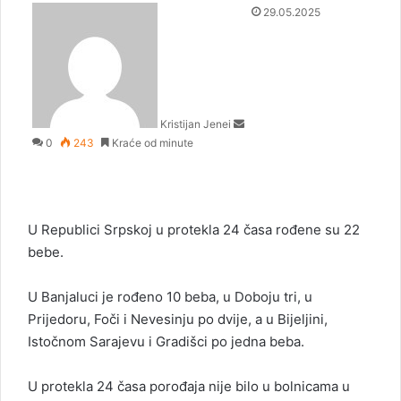
S
29.05.2025
e
n
d
a
n
Kristijan Jenei
e
0
243
Kraće od minute
m
a
i
l
U Republici Srpskoj u protekla 24 časa rođene su 22
bebe.
U Banjaluci je rođeno 10 beba, u Doboju tri, u
Prijedoru, Foči i Nevesinju po dvije, a u Bijeljini,
Istočnom Sarajevu i Gradišci po jedna beba.
U protekla 24 časa porođaja nije bilo u bolnicama u