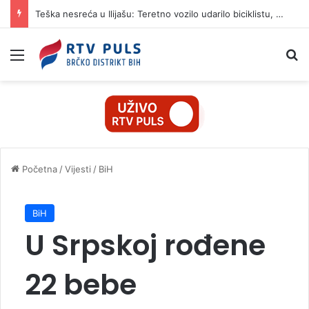
Teška nesreća u Ilijašu: Teretno vozilo udarilo biciklistu, 75-godišnjak zadržan u bolnici
Izbornik
Pr
Početna
/
Vijesti
/
BiH
BiH
U Srpskoj rođene
22 bebe