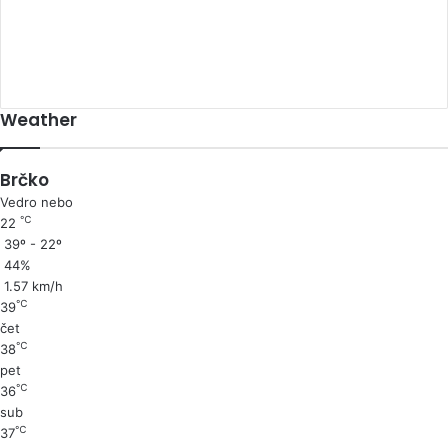
00:00
Weather
Brčko
Vedro nebo
℃
22
39º - 22º
44%
1.57 km/h
℃
39
čet
℃
38
pet
℃
36
sub
℃
37