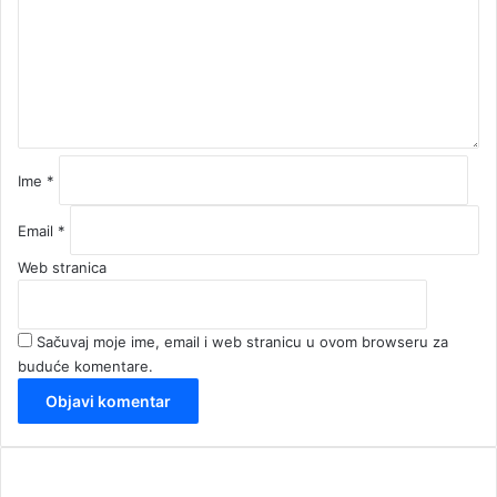
e
n
t
a
r
*
Ime
*
Email
*
Web stranica
Sačuvaj moje ime, email i web stranicu u ovom browseru za
buduće komentare.