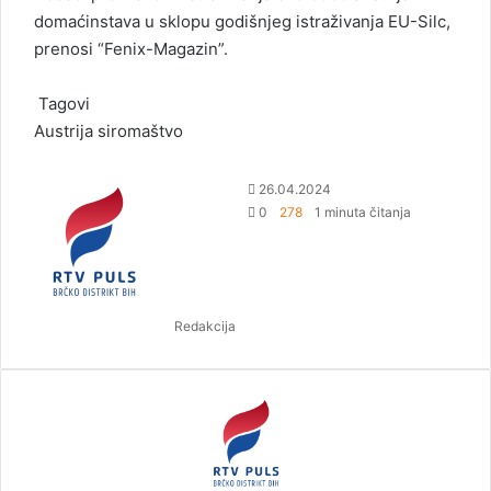
domaćinstava u sklopu godišnjeg istraživanja EU-Silc,
prenosi “Fenix-Magazin”.
Tagovi
Austrija
siromaštvo
S
26.04.2024
e
0
278
1 minuta čitanja
n
d
a
n
Redakcija
e
m
a
i
l