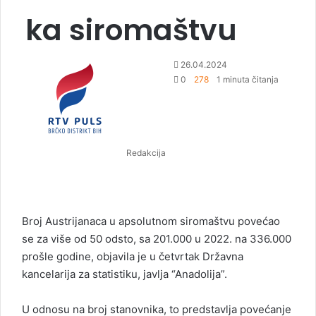
ka siromaštvu
S
26.04.2024
e
0
278
1 minuta čitanja
n
d
a
n
Redakcija
e
m
a
i
l
Broj Austrijanaca u apsolutnom siromaštvu povećao
se za više od 50 odsto, sa 201.000 u 2022. na 336.000
prošle godine, objavila je u četvrtak Državna
kancelarija za statistiku, javlja “Anadolija”.
U odnosu na broj stanovnika, to predstavlja povećanje