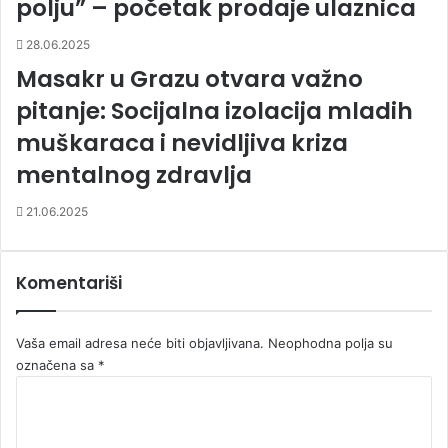
polju” – početak prodaje ulaznica
28.06.2025
Masakr u Grazu otvara važno
pitanje: Socijalna izolacija mladih
muškaraca i nevidljiva kriza
mentalnog zdravlja
21.06.2025
Komentariši
Vaša email adresa neće biti objavljivana.
Neophodna polja su
označena sa
*
K
o
m