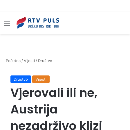
Izbornik
Pr
Početna
/
Vijesti
/
Društvo
Društvo
Vijesti
Vjerovali ili ne,
Austrija
nezadrživo klizi