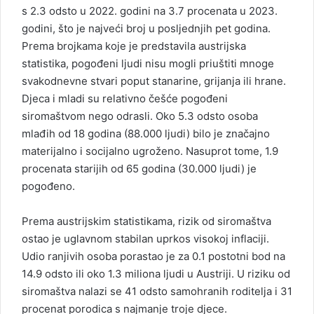
s 2.3 odsto u 2022. godini na 3.7 procenata u 2023.
godini, što je najveći broj u posljednjih pet godina.
Prema brojkama koje je predstavila austrijska
statistika, pogođeni ljudi nisu mogli priuštiti mnoge
svakodnevne stvari poput stanarine, grijanja ili hrane.
Djeca i mladi su relativno češće pogođeni
siromaštvom nego odrasli. Oko 5.3 odsto osoba
mlađih od 18 godina (88.000 ljudi) bilo je značajno
materijalno i socijalno ugroženo. Nasuprot tome, 1.9
procenata starijih od 65 godina (30.000 ljudi) je
pogođeno.
Prema austrijskim statistikama, rizik od siromaštva
ostao je uglavnom stabilan uprkos visokoj inflaciji.
Udio ranjivih osoba porastao je za 0.1 postotni bod na
14.9 odsto ili oko 1.3 miliona ljudi u Austriji. U riziku od
siromaštva nalazi se 41 odsto samohranih roditelja i 31
procenat porodica s najmanje troje djece.