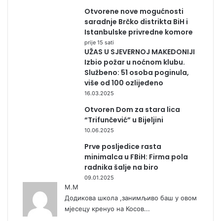
Otvorene nove mogućnosti
saradnje Brčko distrikta BiH i
Istanbulske privredne komore
prije 15 sati
UŽAS U SJEVERNOJ MAKEDONIJI
Izbio požar u noćnom klubu.
Službeno: 51 osoba poginula,
više od 100 ozlijeđeno
16.03.2025
Otvoren Dom za stara lica
“Trifunčević” u Bijeljini
10.06.2025
Prve posljedice rasta
minimalca u FBiH: Firma pola
radnika šalje na biro
09.01.2025
М.М
Додикова школа ,занимљиво баш у овом
мјесецу кренуо на Косов...