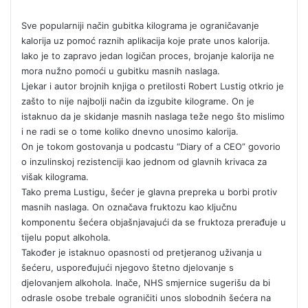
e
n
Sve popularniji način gubitka kilograma je ograničavanje
d
kalorija uz pomoć raznih aplikacija koje prate unos kalorija.
a
Iako je to zapravo jedan logičan proces, brojanje kalorija ne
n
mora nužno pomoći u gubitku masnih naslaga.
e
Ljekar i autor brojnih knjiga o pretilosti Robert Lustig otkrio je
m
zašto to nije najbolji način da izgubite kilograme. On je
istaknuo da je skidanje masnih naslaga teže nego što mislimo
a
i ne radi se o tome koliko dnevno unosimo kalorija.
i
On je tokom gostovanja u podcastu “Diary of a CEO” govorio
l
o inzulinskoj rezistenciji kao jednom od glavnih krivaca za
višak kilograma.
Tako prema Lustigu, šećer je glavna prepreka u borbi protiv
masnih naslaga. On označava fruktozu kao ključnu
komponentu šećera objašnjavajući da se fruktoza prerađuje u
tijelu poput alkohola.
Također je istaknuo opasnosti od pretjeranog uživanja u
šećeru, uspoređujući njegovo štetno djelovanje s
djelovanjem alkohola. Inače, NHS smjernice sugerišu da bi
odrasle osobe trebale ograničiti unos slobodnih šećera na