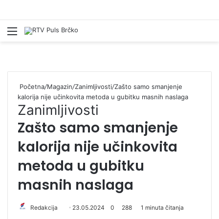
Izbornik
Pr
Početna
/
Magazin
/
Zanimljivosti
/
Zašto samo smanjenje
kalorija nije učinkovita metoda u gubitku masnih naslaga
Zanimljivosti
Zašto samo smanjenje
kalorija nije učinkovita
metoda u gubitku
masnih naslaga
Redakcija
S
23.05.2024
0
288
1 minuta čitanja