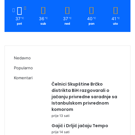
37
36
37
40
41
℃
℃
℃
℃
℃
pet
sub
ned
pon
uto
Nedavno
Popularno
Komentari
Čelnici Skupštine Brčko
distrikta BiH razgovarali o
jačanju privredne saradnje sa
Istanbulskom privrednom
komorom
prije 13 sati
Gajić i Drljić jačaju Tempo
prije 14 sati