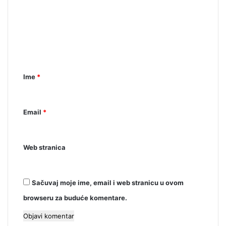
m
e
n
t
a
Ime
*
r
*
Email
*
Web stranica
Sačuvaj moje ime, email i web stranicu u ovom
browseru za buduće komentare.