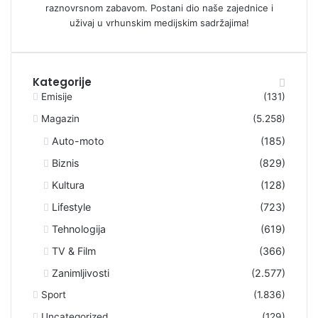
raznovrsnom zabavom. Postani dio naše zajednice i
uživaj u vrhunskim medijskim sadržajima!
Kategorije
Emisije
(131)
Magazin
(5.258)
Auto-moto
(185)
Biznis
(829)
Kultura
(128)
Lifestyle
(723)
Tehnologija
(619)
TV & Film
(366)
Zanimljivosti
(2.577)
Sport
(1.836)
Uncategorized
(129)