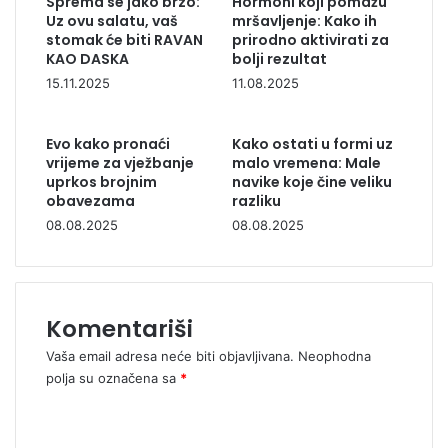
Sprema se jako brzo:
Hormoni koji pomažu
Uz ovu salatu, vaš
mršavljenje: Kako ih
stomak će biti RAVAN
prirodno aktivirati za
KAO DASKA
bolji rezultat
15.11.2025
11.08.2025
Evo kako pronaći
Kako ostati u formi uz
vrijeme za vježbanje
malo vremena: Male
uprkos brojnim
navike koje čine veliku
obavezama
razliku
08.08.2025
08.08.2025
Komentariši
Vaša email adresa neće biti objavljivana.
Neophodna
polja su označena sa
*
K
o