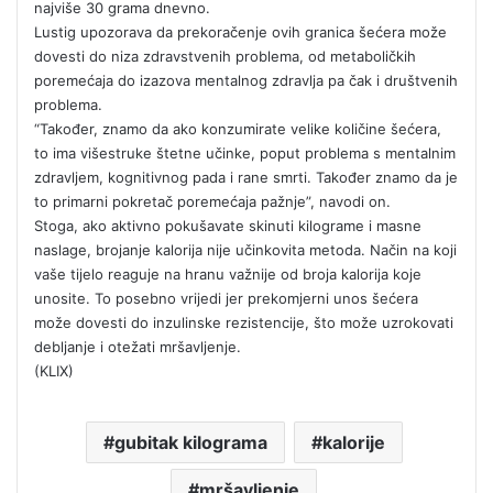
najviše 30 grama dnevno.
Lustig upozorava da prekoračenje ovih granica šećera može
dovesti do niza zdravstvenih problema, od metaboličkih
poremećaja do izazova mentalnog zdravlja pa čak i društvenih
problema.
“Također, znamo da ako konzumirate velike količine šećera,
to ima višestruke štetne učinke, poput problema s mentalnim
zdravljem, kognitivnog pada i rane smrti. Također znamo da je
to primarni pokretač poremećaja pažnje”, navodi on.
Stoga, ako aktivno pokušavate skinuti kilograme i masne
naslage, brojanje kalorija nije učinkovita metoda. Način na koji
vaše tijelo reaguje na hranu važnije od broja kalorija koje
unosite. To posebno vrijedi jer prekomjerni unos šećera
može dovesti do inzulinske rezistencije, što može uzrokovati
debljanje i otežati mršavljenje.
(KLIX)
gubitak kilograma
kalorije
mršavljenje