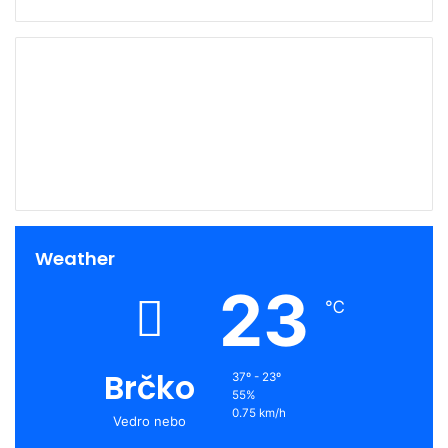
00:00
Weather
23
℃
Brčko
37º - 23º
55%
0.75 km/h
Vedro nebo