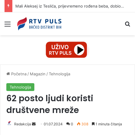
Mali Aleksej iz Teslića, prijevremeno rođena beba, dobio životnu bitku na UKC-u Srpske
Izbornik
Pr
Početna
/
Magazin
/
Tehnologija
Tehnologija
62 posto ljudi koristi
društvene mreže
Redakcija
S
01.07.2024
0
308
1 minuta čitanja
e