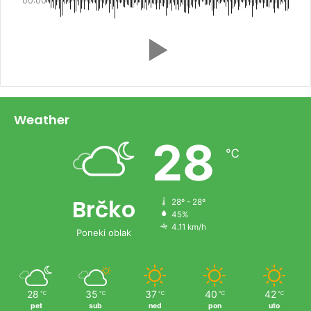
00:00
Weather
28
℃
Brčko
28º - 28º
45%
4.11 km/h
Poneki oblak
28
35
37
40
42
℃
℃
℃
℃
℃
pet
sub
ned
pon
uto