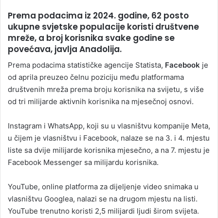
n
Prema podacima iz 2024. godine, 62 posto
d
ukupne svjetske populacije koristi društvene
a
mreže, a broj korisnika svake godine se
n
povećava, javlja Anadolija.
e
m
Prema podacima statističke agencije Statista,
Facebook
je
a
od aprila preuzeo čelnu poziciju među platformama
i
društvenih mreža prema broju korisnika na svijetu, s više
l
od tri milijarde aktivnih korisnika na mjesečnoj osnovi.
Instagram i WhatsApp, koji su u vlasništvu kompanije Meta,
u čijem je vlasništvu i Facebook, nalaze se na 3. i 4. mjestu
liste sa dvije milijarde korisnika mjesečno, a na 7. mjestu je
Facebook Messenger sa milijardu korisnika.
YouTube, online platforma za dijeljenje video snimaka u
vlasništvu Googlea, nalazi se na drugom mjestu na listi.
YouTube trenutno koristi 2,5 milijardi ljudi širom svijeta.