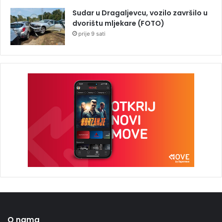
Sudar u Dragaljevcu, vozilo završilo u
dvorištu mljekare (FOTO)
prije 9 sati
O nama