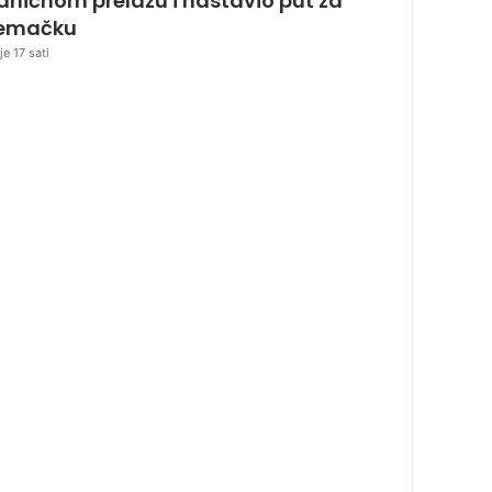
aničnom prelazu i nastavio put za
emačku
je 17 sati