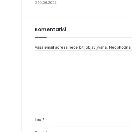
10.06.2025
Komentariši
Vaša email adresa neće biti objavljivana.
Neophodna p
K
o
m
e
n
t
a
r
*
Ime
*