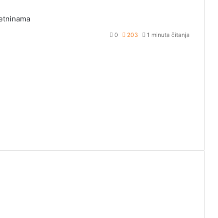
retninama
0
203
1 minuta čitanja