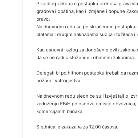
b
e
l
e
i
t
k
e
Prijedlog zakona o postupku prenosa prava vla
o
d
r
r
t
a
l
t
gradova i opština, kao i izmjene i dopune Zako
o
I
e
k
a
pravo.
k
n
s
t
s
t
e
s
Na dnevnom redu su po skraćenom postupku i 
n
platama i drugim naknadama sudija i tužilaca i
i
k
Kao osnovni razlog za donošenje ovih zakona 
i
da se ne radi o složenim i obimnim zakonima.
Delegati bi po hitnom postupku trebali da razm
požara i vatrogastvu.
Na dnevnom redu sjednice su i izvještaji o izv
zaduženju FBiH po osnovu emisije obveznica, t
komercijalnih banaka.
Sjednica je zakazana za 12.00 časova.