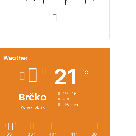
Weather
21
℃
Brčko
35º - 21º
80%
1.98 km/h
Poneki oblak
35
36
40
41
38
℃
℃
℃
℃
℃