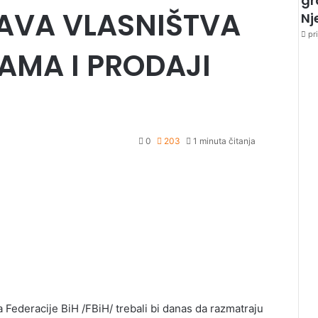
gr
AVA VLASNIŠTVA
Nj
pri
AMA I PRODAJI
0
203
1 minuta čitanja
ederacije BiH /FBiH/ trebali bi danas da razmatraju