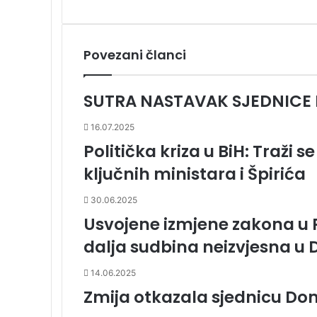
k
n
u
i
i
t
k
e
i
m
Povezani članci
E
m
a
SUTRA NASTAVAK SJEDNICE 
i
l
16.07.2025
a
Politička kriza u BiH: Traži 
ključnih ministara i Špirića
30.06.2025
Usvojene izmjene zakona u
dalja sudbina neizvjesna 
14.06.2025
Zmija otkazala sjednicu D