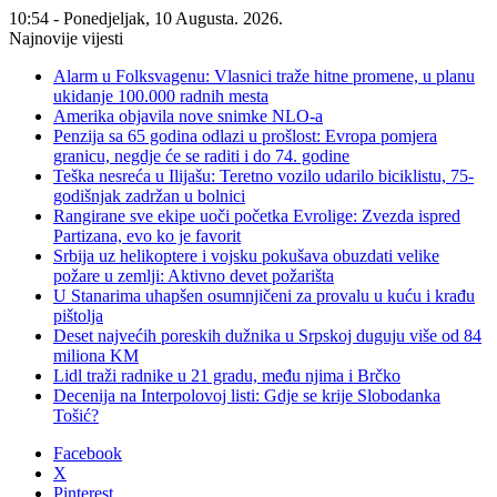
10:54 - Ponedjeljak, 10 Augusta. 2026.
Najnovije vijesti
Alarm u Folksvagenu: Vlasnici traže hitne promene, u planu
ukidanje 100.000 radnih mesta
Amerika objavila nove snimke NLO-a
Penzija sa 65 godina odlazi u prošlost: Evropa pomjera
granicu, negdje će se raditi i do 74. godine
Teška nesreća u Ilijašu: Teretno vozilo udarilo biciklistu, 75-
godišnjak zadržan u bolnici
Rangirane sve ekipe uoči početka Evrolige: Zvezda ispred
Partizana, evo ko je favorit
Srbija uz helikoptere i vojsku pokušava obuzdati velike
požare u zemlji: Aktivno devet požarišta
U Stanarima uhapšen osumnjičeni za provalu u kuću i krađu
pištolja
Deset najvećih poreskih dužnika u Srpskoj duguju više od 84
miliona KM
Lidl traži radnike u 21 gradu, među njima i Brčko
Decenija na Interpolovoj listi: Gdje se krije Slobodanka
Tošić?
Facebook
X
Pinterest