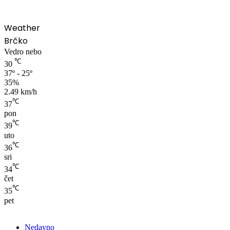
Weather
Brčko
Vedro nebo
℃
30
37º - 25º
35%
2.49 km/h
℃
37
pon
℃
39
uto
℃
36
sri
℃
34
čet
℃
35
pet
Nedavno