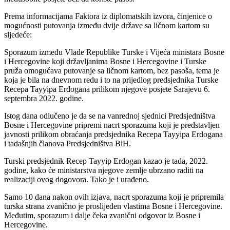
Prema informacijama Faktora iz diplomatskih izvora, činjenice o
mogućnosti putovanja između dvije države sa ličnom kartom su
sljedeće:
Sporazum između Vlade Republike Turske i Vijeća ministara Bosne
i Hercegovine koji državljanima Bosne i Hercegovine i Turske
pruža omogućava putovanje sa ličnom kartom, bez pasoša, tema je
koja je bila na dnevnom redu i to na prijedlog predsjednika Turske
Recepa Tayyipa Erdogana prilikom njegove posjete Sarajevu 6.
septembra 2022. godine.
Istog dana odlučeno je da se na vanrednoj sjednici Predsjedništva
Bosne i Hercegovine pripremi nacrt sporazuma koji je predstavljen
javnosti prilikom obraćanja predsjednika Recepa Tayyipa Erdogana
i tadašnjih članova Predsjedništva BiH.
Turski predsjednik Recep Tayyip Erdogan kazao je tada, 2022.
godine, kako će ministarstva njegove zemlje ubrzano raditi na
realizaciji ovog dogovora. Tako je i urađeno.
Samo 10 dana nakon ovih izjava, nacrt sporazuma koji je pripremila
turska strana zvanično je proslijeđen vlastima Bosne i Hercegovine.
Međutim, sporazum i dalje čeka zvanični odgovor iz Bosne i
Hercegovine.