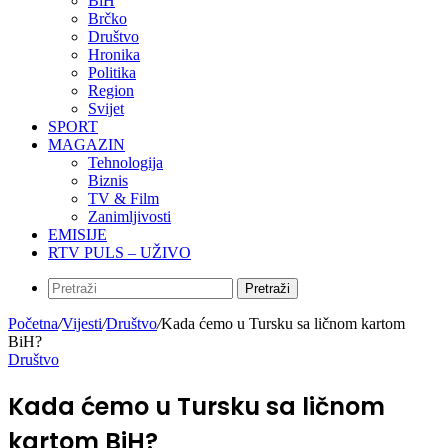
BiH
Brčko
Društvo
Hronika
Politika
Region
Svijet
SPORT
MAGAZIN
Tehnologija
Biznis
TV & Film
Zanimljivosti
EMISIJE
RTV PULS – UŽIVO
Pretraži
Početna
/
Vijesti
/
Društvo
/
Kada ćemo u Tursku sa ličnom kartom
BiH?
Društvo
Kada ćemo u Tursku sa ličnom
kartom BiH?