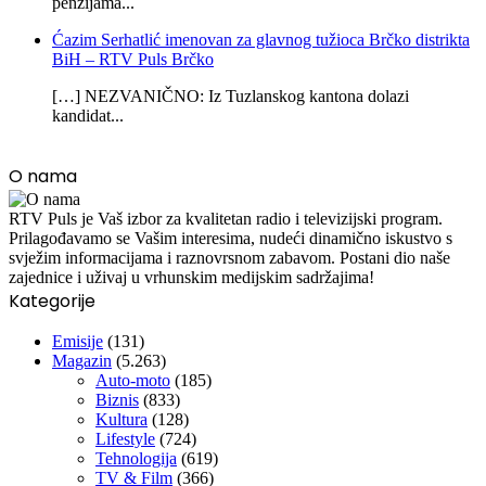
penzijama...
Ćazim Serhatlić imenovan za glavnog tužioca Brčko distrikta
BiH – RTV Puls Brčko
[…] NEZVANIČNO: Iz Tuzlanskog kantona dolazi
kandidat...
O nama
RTV Puls je Vaš izbor za kvalitetan radio i televizijski program.
Prilagođavamo se Vašim interesima, nudeći dinamično iskustvo s
svježim informacijama i raznovrsnom zabavom. Postani dio naše
zajednice i uživaj u vrhunskim medijskim sadržajima!
Kategorije
Emisije
(131)
Magazin
(5.263)
Auto-moto
(185)
Biznis
(833)
Kultura
(128)
Lifestyle
(724)
Tehnologija
(619)
TV & Film
(366)