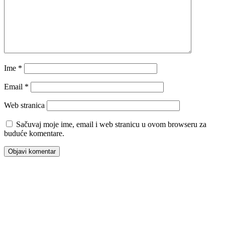
Ime
*
Email
*
Web stranica
Sačuvaj moje ime, email i web stranicu u ovom browseru za
buduće komentare.
00:00