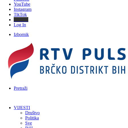
YouTube
Instagram
TikTok
Threads
Log In
Izbornik
Pretraži
VIJESTI
Društvo
Politika
Sve