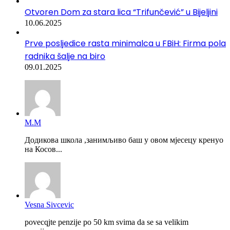
Otvoren Dom za stara lica “Trifunčević” u Bijeljini
10.06.2025
Prve posljedice rasta minimalca u FBiH: Firma pola
radnika šalje na biro
09.01.2025
М.М
Додикова школа ,занимљиво баш у овом мјесецу кренуо
на Косов...
Vesna Sivcevic
povecqjte penzije po 50 km svima da se sa velikim