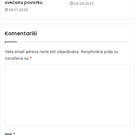
svečanu povorku
04.09.2025
06.01.2026
Komentariši
Vaša email adresa neće biti objavljivana.
Neophodna polja su
označena sa
*
K
o
m
e
n
t
a
r
Ime
*