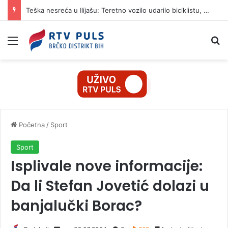
Teška nesreća u Ilijašu: Teretno vozilo udarilo biciklistu, 75-godišnjak zadržan u bolnici
Izbornik
Pr
Početna
/
Sport
Sport
Isplivale nove informacije:
Da li Stefan Jovetić dolazi u
banjalučki Borac?