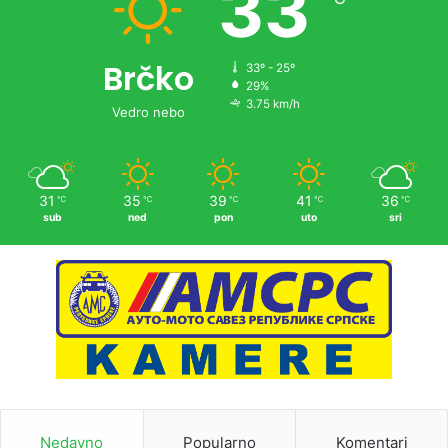
33
Brčko
33º - 25º
29%
3.75 km/h
Vedro nebo
31
35
39
41
36
℃
℃
℃
℃
℃
sub
ned
pon
uto
sri
Nedavno
Popularno
Komentari