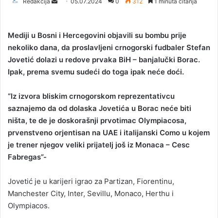
Redakcija
S
05.07.2024
0
312
1 minuta čitanja
e
n
Mediji u Bosni i Hercegovini objavili su bombu prije
d
nekoliko dana, da proslavljeni crnogorski fudbaler Stefan
a
Jovetić dolazi u redove prvaka BiH – banjalučki Borac.
n
Ipak, prema svemu sudeći do toga ipak neće doći.
e
m
a
“Iz izvora bliskim crnogorskom reprezentativcu
i
saznajemo da od dolaska Jovetića u Borac neće biti
l
ništa, te de je doskorašnji prvotimac Olympiacosa,
prvenstveno orjentisan na UAE i italijanski Como u kojem
je trener njegov veliki prijatelj još iz Monaca – Cesc
Fabregas”-
Jovetić je u karijeri igrao za Partizan, Fiorentinu,
Manchester City, Inter, Sevillu, Monaco, Herthu i
Olympiacos.