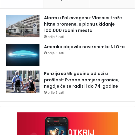
Alarm u Folksvagenu: Vlasnici traže
hitne promene, u planu ukidanje
100.000 radnih mesta
prije 5 sati
Amerika objavila nove snimke NLO-a
prije 5 sati
Penzija sa 65 godina odlazi u
prošlost: Evropa pomjera granicu,
negdje će se raditi i do 74. godine
prije 5 sati